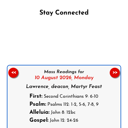
Stay Connected
Follow us on Facebook
Follow us on Instagram
Follow us on X
Subscribe to our YouTube Channel
Follow us on WhatsApp
Mass Readings for
<<
>>
10 August 2026,
Monday
Lawrence, deacon, Martyr Feast
First:
Second Corinthians 9: 6-10
Psalm:
Psalms 112: 1-2, 5-6, 7-8, 9
Alleluia:
John 8: 12bc
Gospel:
John 12: 24-26