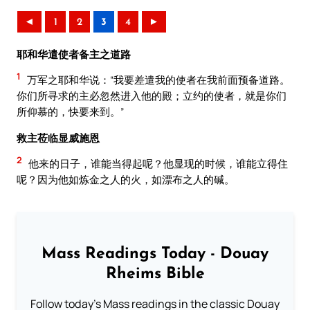
◄
1
2
3
4
►
耶和华遣使者备主之道路
1
万军之耶和华说：“我要差遣我的使者在我前面预备道路。
你们所寻求的主必忽然进入他的殿；立约的使者，就是你们
所仰慕的，快要来到。”
救主莅临显威施恩
2
他来的日子，谁能当得起呢？他显现的时候，谁能立得住
呢？因为他如炼金之人的火，如漂布之人的碱。
Mass Readings Today - Douay
Rheims Bible
Follow today's Mass readings in the classic Douay