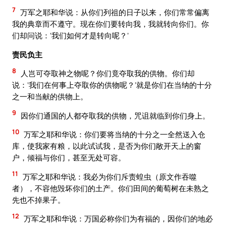
7
万军之耶和华说：从你们列祖的日子以来，你们常常偏离
我的典章而不遵守。现在你们要转向我，我就转向你们。你
们却问说：‘我们如何才是转向呢？’
责民负主
8
人岂可夺取神之物呢？你们竟夺取我的供物。你们却
说：‘我们在何事上夺取你的供物呢？’就是你们在当纳的十分
之一和当献的供物上。
9
因你们通国的人都夺取我的供物，咒诅就临到你们身上。
10
万军之耶和华说：你们要将当纳的十分之一全然送入仓
库，使我家有粮，以此试试我，是否为你们敞开天上的窗
户，倾福与你们，甚至无处可容。
11
万军之耶和华说：我必为你们斥责蝗虫（原文作吞噬
者），不容他毁坏你们的土产。你们田间的葡萄树在未熟之
先也不掉果子。
12
万军之耶和华说：万国必称你们为有福的，因你们的地必