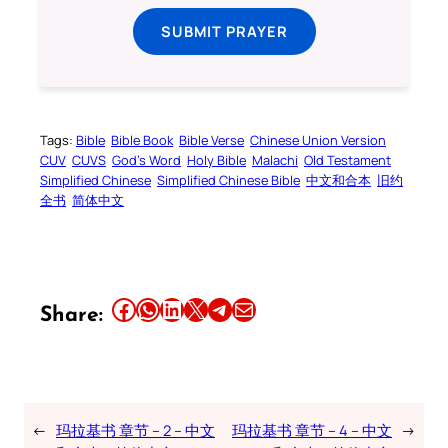
SUBMIT PRAYER
Tags:
Bible
Bible Book
Bible Verse
Chinese Union Version
CUV
CUVS
God’s Word
Holy Bible
Malachi
Old Testament
Simplified Chinese
Simplified Chinese Bible
中文和合本
旧约
全书
简体中文
Share this article on Facebook
Share this article on WhatsApp
Share this article on LinkedIn
Share this article on X
Share this article on Telegram
Email this Article
Share:
←
玛拉基书 章节 – 2 – 中文
玛拉基书 章节 – 4 – 中文
→