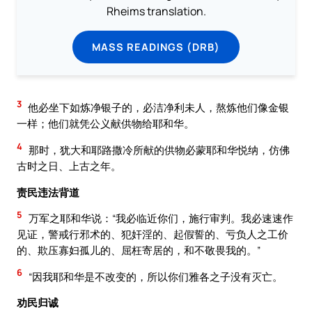
Rheims translation.
MASS READINGS (DRB)
3
他必坐下如炼净银子的，必洁净利未人，熬炼他们像金银
一样；他们就凭公义献供物给耶和华。
4
那时，犹大和耶路撒冷所献的供物必蒙耶和华悦纳，仿佛
古时之日、上古之年。
责民违法背道
5
万军之耶和华说：“我必临近你们，施行审判。我必速速作
见证，警戒行邪术的、犯奸淫的、起假誓的、亏负人之工价
的、欺压寡妇孤儿的、屈枉寄居的，和不敬畏我的。”
6
“因我耶和华是不改变的，所以你们雅各之子没有灭亡。
劝民归诚