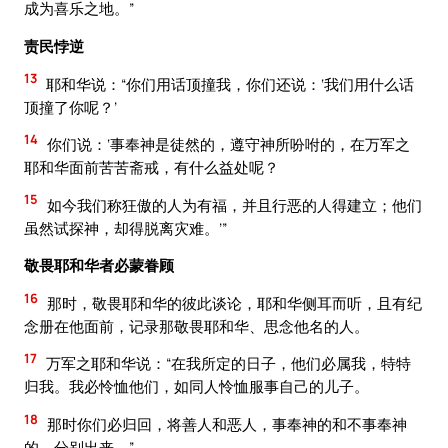
成为喜乐之地。”
责民悖逆
13
耶和华说：“你们用话顶撞我，你们还说：‘我们用什么话
顶撞了你呢？’
14
你们说：‘事奉神是徒然的，遵守神所吩咐的，在万军之
耶和华面前苦苦斋戒，有什么益处呢？
15
如今我们称狂傲的人为有福，并且行恶的人得建立；他们
虽然试探神，却得脱离灾难。’”
敬畏耶和华者必蒙眷顾
16
那时，敬畏耶和华的彼此谈论，耶和华侧耳而听，且有纪
念册在他面前，记录那敬畏耶和华、思念他名的人。
17
万军之耶和华说：“在我所定的日子，他们必属我，特特
归我。我必怜恤他们，如同人怜恤服事自己的儿子。
18
那时你们必归回，将善人和恶人，事奉神的和不事奉神
的，分别出来。”