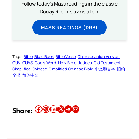
Follow today's Mass readings in the classic
Douay Rheims translation.
MASS READINGS (DRB)
Tags:
Bible
Bible Book
Bible Verse
Chinese Union Version
CUV
CUVS
God’s Word
Holy Bible
Judges
Old Testament
Simplified Chinese
Simplified Chinese Bible
中文和合本
旧约
全书
简体中文
Share this article on Facebook
Share this article on WhatsApp
Share this article on LinkedIn
Share this article on X
Share this article on Telegram
Email this Article
Share: