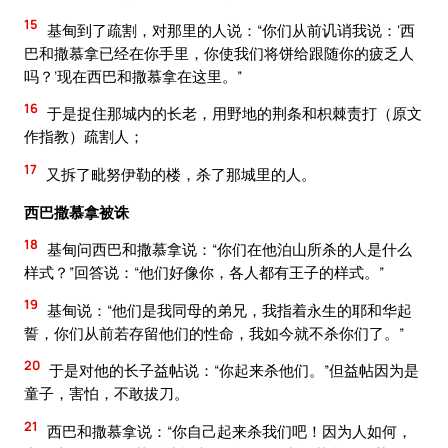
15
基甸到了疏割，对那里的人说：“你们从前讥诮我说：‘西
巴和撒慕拿已经在你手里，你使我们将饼给跟随你的疲乏人
吗？’现在西巴和撒慕拿在这里。”
16
于是捉住那城内的长老，用野地的荆条和枳棘责打（原文
作指教）疏割人；
17
又拆了毗努伊勒的楼，杀了那城里的人。
西巴撒慕拿被诛
18
基甸问西巴和撒慕拿说：“你们在他泊山所杀的人是什么
样式？”回答说：“他们好像你，各人都有王子的样式。”
19
基甸说：“他们是我同母的弟兄，我指着永生的耶和华起
誓，你们从前若存留他们的性命，我如今就不杀你们了。”
20
于是对他的长子益帖说：“你起来杀他们。”但益帖因为是
童子，害怕，不敢拔刀。
21
西巴和撒慕拿说：“你自己起来杀我们吧！因为人如何，