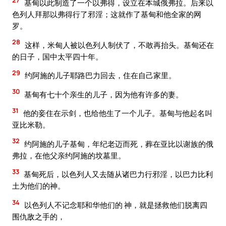
基甸以此制造了一个以弗得，设立在本城俄弗拉。后来以
色列人拜那以弗得行了邪淫；这就作了基甸和他全家的网
罗。
28
这样，米甸人被以色列人制伏了，不敢再抬头。基甸还在
的日子，国中太平四十年。
29
约阿施的儿子耶路巴力回去，住在自己家里。
30
基甸有七十个亲生的儿子，因为他有许多的妻。
31
他的妾住在示剑，也给他生了一个儿子。基甸与他起名叫
亚比米勒。
32
约阿施的儿子基甸，年纪老迈而死，葬在亚比以谢族的俄
弗拉，在他父亲约阿施的坟墓里。
33
基甸死后，以色列人又去随从诸巴力行邪淫，以巴力比利
土为他们的神。
34
以色列人不记念耶和华他们的 神，就是拯救他们脱离四
围仇敌之手的，