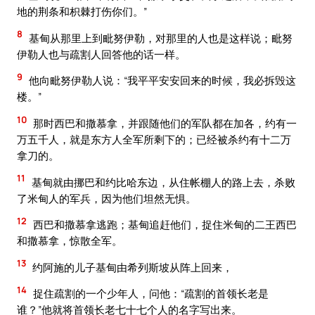
地的荆条和枳棘打伤你们。”
8
基甸从那里上到毗努伊勒，对那里的人也是这样说；毗努
伊勒人也与疏割人回答他的话一样。
9
他向毗努伊勒人说：“我平平安安回来的时候，我必拆毁这
楼。”
10
那时西巴和撒慕拿，并跟随他们的军队都在加各，约有一
万五千人，就是东方人全军所剩下的；已经被杀约有十二万
拿刀的。
11
基甸就由挪巴和约比哈东边，从住帐棚人的路上去，杀败
了米甸人的军兵，因为他们坦然无惧。
12
西巴和撒慕拿逃跑；基甸追赶他们，捉住米甸的二王西巴
和撒慕拿，惊散全军。
13
约阿施的儿子基甸由希列斯坡从阵上回来，
14
捉住疏割的一个少年人，问他：“疏割的首领长老是
谁？”他就将首领长老七十七个人的名字写出来。