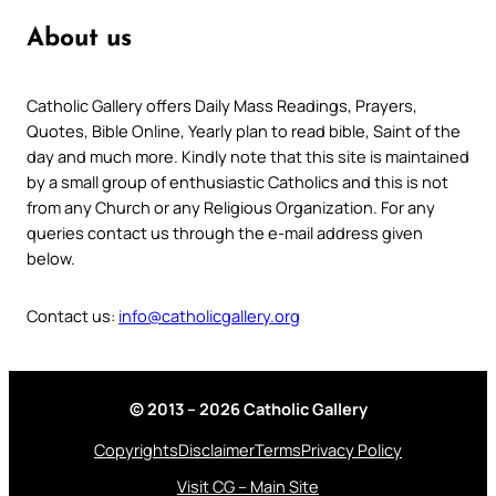
About us
Catholic Gallery offers Daily Mass Readings, Prayers,
Quotes, Bible Online, Yearly plan to read bible, Saint of the
day and much more. Kindly note that this site is maintained
by a small group of enthusiastic Catholics and this is not
from any Church or any Religious Organization. For any
queries contact us through the e-mail address given
below.
Contact us:
info@catholicgallery.org
© 2013 – 2026 Catholic Gallery
Copyrights
Disclaimer
Terms
Privacy Policy
Visit CG – Main Site