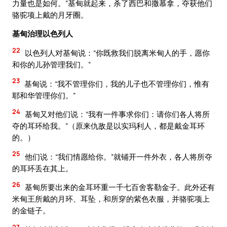
力量也是如何。”基甸就起来，杀了西巴和撒慕拿，夺获他们
骆驼项上戴的月牙圈。
基甸治理以色列人
22
以色列人对基甸说：“你既救我们脱离米甸人的手，愿你
和你的儿孙管理我们。”
23
基甸说：“我不管理你们，我的儿子也不管理你们，惟有
耶和华管理你们。”
24
基甸又对他们说：“我有一件事求你们：请你们各人将所
夺的耳环给我。”（原来仇敌是以实玛利人，都是戴金耳环
的。）
25
他们说：“我们情愿给你。”就铺开一件外衣，各人将所夺
的耳环丢在其上。
26
基甸所要出来的金耳环重一千七百舍客勒金子。此外还有
米甸王所戴的月环、耳坠，和所穿的紫色衣服，并骆驼项上
的金链子。
27