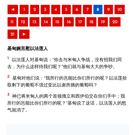
◄
1
2
3
4
5
6
7
8
9
10
11
12
13
14
15
16
17
18
19
20
21
►
基甸婉言慰以法莲人
1
以法莲人对基甸说：“你去与米甸人争战，没有招我们同
去，为什么这样待我们呢？”他们就与基甸大大的争吵。
2
基甸对他们说：“我所行的岂能比你们所行的呢？以法莲拾
取剩下的葡萄不强过亚比以谢所摘的葡萄吗？
3
神已将米甸人的两个首领俄立和西伊伯交在你们手中；我
所行的岂能比你们所行的呢？”基甸说了这话，以法莲人的怒
气就消了。