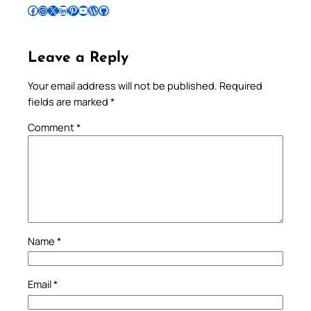
Follow Pradeep on Facebook
Follow Pradeep on Instagram
Follow Pradeep on X
Follow Pradeep on LinkedIn
Follow Pradeep on Pinterest
Subscribe to Pradeep’s Youtube Channel
Follow Pradeep on WordPress
Follow Pradeep on GitHub
Leave a Reply
Your email address will not be published.
Required
fields are marked
*
Comment
*
Name
*
Email
*