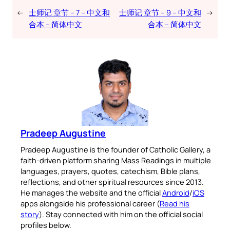
←
士师记 章节 – 7 – 中文和
士师记 章节 – 9 – 中文和
→
合本 – 简体中文
合本 – 简体中文
Pradeep Augustine
Pradeep Augustine is the founder of Catholic Gallery, a
faith-driven platform sharing Mass Readings in multiple
languages, prayers, quotes, catechism, Bible plans,
reflections, and other spiritual resources since 2013.
He manages the website and the official
Android
/
iOS
apps alongside his professional career (
Read his
story
). Stay connected with him on the official social
profiles below.