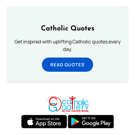
Catholic Quotes
Get inspired with uplifting Catholic quotes every
day.
READ QUOTES