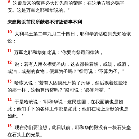
9
这殿后来的荣耀必大过先前的荣耀；在这地方我必赐平
安。这是万军之耶和华说的。”
未建殿以前民所献者不洁故诸事不利
10
大利乌王第二年九月二十四日，耶和华的话临到先知哈该
说：
11
万军之耶和华如此说：“你要向祭司问律法，
12
说：若有人用衣襟兜圣肉，这衣襟挨着饼，或汤，或酒，
或油，或别的食物，便算为圣吗？”祭司说：“不算为圣。”
13
哈该又说：“若有人因摸死尸染了污秽，然后挨着这些物
的那一样，这物算污秽吗？”祭司说：“必算污秽。”
14
于是哈该说：“耶和华说：这民这国，在我面前也是如
此；他们手下的各样工作都是如此；他们在坛上所献的也是
如此。”
15
现在你们要追想，此日以前，耶和华的殿没有一块石头垒
在石头上的光景。