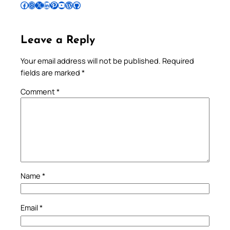
Follow Pradeep on Facebook
Follow Pradeep on Instagram
Follow Pradeep on X
Follow Pradeep on LinkedIn
Follow Pradeep on Pinterest
Subscribe to Pradeep’s Youtube Channel
Follow Pradeep on WordPress
Follow Pradeep on GitHub
Leave a Reply
Your email address will not be published.
Required
fields are marked
*
Comment
*
Name
*
Email
*