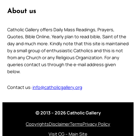
About us
Catholic Gallery offers Daily Mass Readings, Prayers,
Quotes, Bible Online, Yearly plan to read bible, Saint of the
day and much more. Kindly note that this site is maintained
by a small group of enthusiastic Catholics and this is not
from any Church or any Religious Organization. For any
queries contact us through the e-mail address given
below.
Contact us:
info@catholicgallery.org
© 2013 – 2026 Catholic Gallery
Copyrights
Disclaimer
Terms
Privacy Policy
Visit CG – Main Site