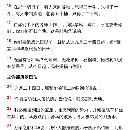
16
在那一切日子，有人来到谷堆，想得二十斗，只得了十
斗。有人来到酒池，想得五十桶，只得了二十桶。
17
在你们手下的各样工作上，我以旱风、霉烂、冰雹攻击你
们，你们仍不归向我。这是耶和华说的。
18
你们要追想此日以前，就是从这九月二十四日起，追想到
立耶和华殿根基的日子。
19
仓里有谷种吗？葡萄树、无花果树、石榴树、橄榄树都没
有结果子。从今日起，我必赐福与你们。
主许简所罗巴伯
20
这月二十四日，耶和华的话二次临到哈该说：
21
“你要告诉犹大省长所罗巴伯说：我必震动天地。
22
我必倾覆列国的宝座，除灭列邦的势力，并倾覆战车和坐
在其上的。马必跌倒，骑马的败落，各人被弟兄的刀所杀。
23
万军之耶和华说：我仆人撒拉铁的儿子所罗巴伯啊，到那