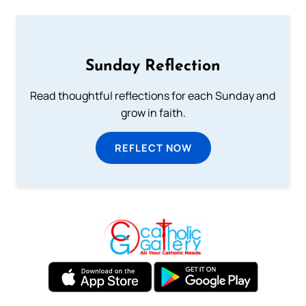
Sunday Reflection
Read thoughtful reflections for each Sunday and
grow in faith.
REFLECT NOW