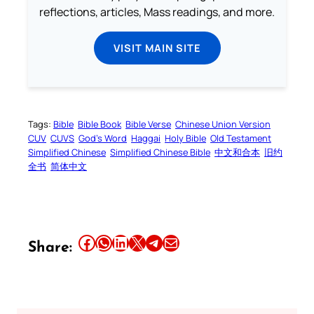
reflections, articles, Mass readings, and more.
VISIT MAIN SITE
Tags:
Bible
Bible Book
Bible Verse
Chinese Union Version
CUV
CUVS
God’s Word
Haggai
Holy Bible
Old Testament
Simplified Chinese
Simplified Chinese Bible
中文和合本
旧约
全书
简体中文
Share this article on Facebook
Share this article on WhatsApp
Share this article on LinkedIn
Share this article on X
Share this article on Telegram
Email this Article
Share: