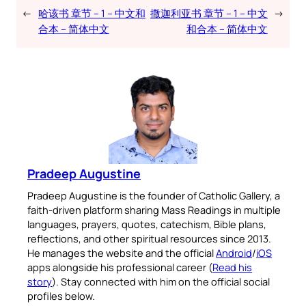
←
哈该书 章节 – 1 – 中文和
撒迦利亚书 章节 – 1 – 中文
→
合本 – 简体中文
和合本 – 简体中文
Pradeep Augustine
Pradeep Augustine is the founder of Catholic Gallery, a
faith-driven platform sharing Mass Readings in multiple
languages, prayers, quotes, catechism, Bible plans,
reflections, and other spiritual resources since 2013.
He manages the website and the official
Android
/
iOS
apps alongside his professional career (
Read his
story
). Stay connected with him on the official social
profiles below.