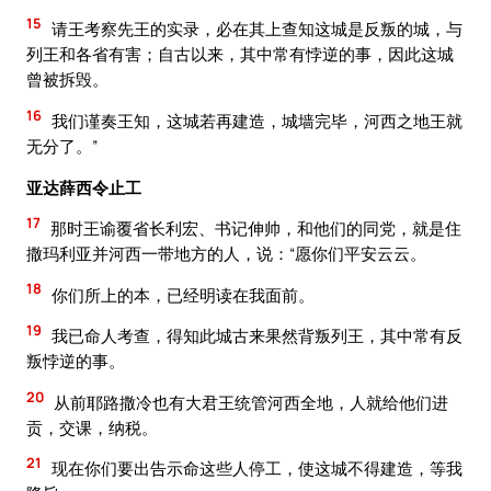
15
请王考察先王的实录，必在其上查知这城是反叛的城，与
列王和各省有害；自古以来，其中常有悖逆的事，因此这城
曾被拆毁。
16
我们谨奏王知，这城若再建造，城墙完毕，河西之地王就
无分了。”
亚达薛西令止工
17
那时王谕覆省长利宏、书记伸帅，和他们的同党，就是住
撒玛利亚并河西一带地方的人，说：“愿你们平安云云。
18
你们所上的本，已经明读在我面前。
19
我已命人考查，得知此城古来果然背叛列王，其中常有反
叛悖逆的事。
20
从前耶路撒冷也有大君王统管河西全地，人就给他们进
贡，交课，纳税。
21
现在你们要出告示命这些人停工，使这城不得建造，等我