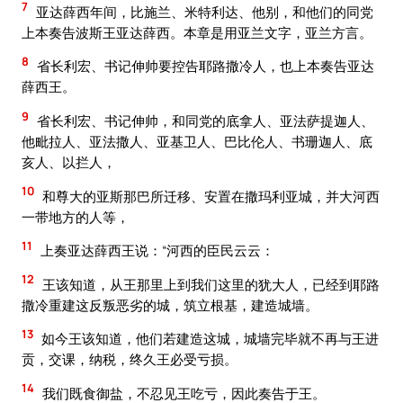
7
亚达薛西年间，比施兰、米特利达、他别，和他们的同党
上本奏告波斯王亚达薛西。本章是用亚兰文字，亚兰方言。
8
省长利宏、书记伸帅要控告耶路撒冷人，也上本奏告亚达
薛西王。
9
省长利宏、书记伸帅，和同党的底拿人、亚法萨提迦人、
他毗拉人、亚法撒人、亚基卫人、巴比伦人、书珊迦人、底
亥人、以拦人，
10
和尊大的亚斯那巴所迁移、安置在撒玛利亚城，并大河西
一带地方的人等，
11
上奏亚达薛西王说：“河西的臣民云云：
12
王该知道，从王那里上到我们这里的犹大人，已经到耶路
撒冷重建这反叛恶劣的城，筑立根基，建造城墙。
13
如今王该知道，他们若建造这城，城墙完毕就不再与王进
贡，交课，纳税，终久王必受亏损。
14
我们既食御盐，不忍见王吃亏，因此奏告于王。