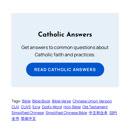
Catholic Answers
Get answers to common questions about
Catholic faith and practices.
READ CATHOLIC ANSWERS
Tags:
Bible
Bible Book
Bible Verse
Chinese Union Version
CUV
CUVS
Ezra
God’s Word
Holy Bible
Old Testament
Simplified Chinese
Simplified Chinese Bible
中文和合本
旧约
全书
简体中文