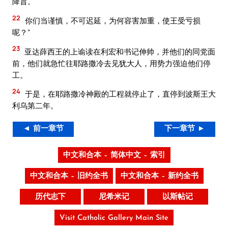
降旨。
22
你们当谨慎，不可迟延，为何容害加重，使王受亏损
呢？”
23
亚达薛西王的上谕读在利宏和书记伸帅，并他们的同党面
前，他们就急忙往耶路撒冷去见犹大人，用势力强迫他们停
工。
24
于是，在耶路撒冷神殿的工程就停止了，直停到波斯王大
利乌第二年。
◄ 前一章节
下一章节 ►
中文和合本 – 简体中文 – 索引
中文和合本 – 旧约全书
中文和合本 – 新约全书
历代志下
尼希米记
以斯帖记
Visit Catholic Gallery Main Site