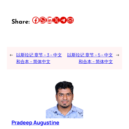
Share this article on Facebook
Share this article on WhatsApp
Share this article on LinkedIn
Share this article on X
Share this article on Telegram
Email this Article
Share:
←
以斯拉记 章节 – 3 – 中文
以斯拉记 章节 – 5 – 中文
→
和合本 – 简体中文
和合本 – 简体中文
Pradeep Augustine