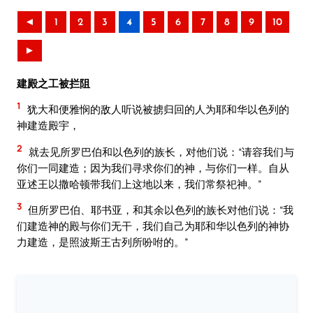
◄
1
2
3
4
5
6
7
8
9
10
►
建殿之工被拦阻
1
犹大和便雅悯的敌人听说被掳归回的人为耶和华以色列的
神建造殿宇，
2
就去见所罗巴伯和以色列的族长，对他们说：“请容我们与
你们一同建造；因为我们寻求你们的神，与你们一样。自从
亚述王以撒哈顿带我们上这地以来，我们常祭祀神。”
3
但所罗巴伯、耶书亚，和其余以色列的族长对他们说：“我
们建造神的殿与你们无干，我们自己为耶和华以色列的神协
力建造，是照波斯王古列所吩咐的。”