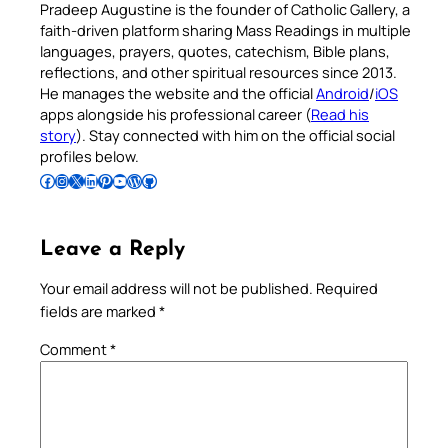
Pradeep Augustine is the founder of Catholic Gallery, a
faith-driven platform sharing Mass Readings in multiple
languages, prayers, quotes, catechism, Bible plans,
reflections, and other spiritual resources since 2013.
He manages the website and the official
Android
/
iOS
apps alongside his professional career (
Read his
story
). Stay connected with him on the official social
profiles below.
Follow Pradeep on Facebook
Follow Pradeep on Instagram
Follow Pradeep on X
Follow Pradeep on LinkedIn
Follow Pradeep on Pinterest
Subscribe to Pradeep’s Youtube Channel
Follow Pradeep on WordPress
Follow Pradeep on GitHub
Leave a Reply
Your email address will not be published.
Required
fields are marked
*
Comment
*