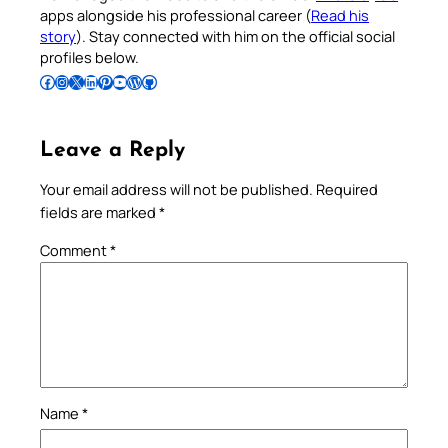
apps alongside his professional career (
Read his
story
). Stay connected with him on the official social
profiles below.
Follow Pradeep on Facebook
Follow Pradeep on Instagram
Follow Pradeep on X
Follow Pradeep on LinkedIn
Follow Pradeep on Pinterest
Subscribe to Pradeep’s Youtube Channel
Follow Pradeep on WordPress
Follow Pradeep on GitHub
Leave a Reply
Your email address will not be published.
Required
fields are marked
*
Comment
*
Name
*