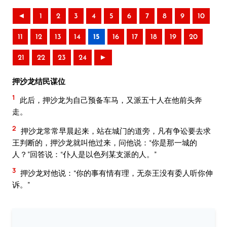
◄
1
2
3
4
5
6
7
8
9
10
11
12
13
14
15
16
17
18
19
20
21
22
23
24
►
押沙龙结民谋位
1
此后，押沙龙为自己预备车马，又派五十人在他前头奔
走。
2
押沙龙常常早晨起来，站在城门的道旁，凡有争讼要去求
王判断的，押沙龙就叫他过来，问他说：“你是那一城的
人？”回答说：“仆人是以色列某支派的人。”
3
押沙龙对他说：“你的事有情有理，无奈王没有委人听你伸
诉。”