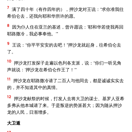
7
满了四十年（有作四年的），押沙龙对王说：“求你准我往
希伯仑去，还我向耶和华所许的愿。
8
因为仆人住在亚兰的基述，曾许愿说：‘耶和华若使我再回
耶路撒冷，我必事奉他。’”
9
王说：“你平平安安的去吧！”押沙龙就起身，往希伯仑去
了。
10
押沙龙打发探子走遍以色列各支派，说：“你们一听见角
声就说：‘押沙龙在希伯仑作王了！’”
11
押沙龙在耶路撒冷请了二百人与他同去，都是诚诚实实去
的，并不知道其中的真情。
12
押沙龙献祭的时候，打发人去将大卫的谋士、基罗人亚希
多弗从他本城请了来。于是叛逆的势派甚大；因为随从押沙
龙的人民，日渐增多。
大卫遁