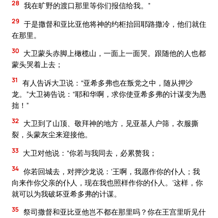
28
我在旷野的渡口那里等你们报信给我。”
29
于是撒督和亚比亚他将神的约柜抬回耶路撒冷，他们就住
在那里。
30
大卫蒙头赤脚上橄榄山，一面上一面哭。跟随他的人也都
蒙头哭着上去；
31
有人告诉大卫说：“亚希多弗也在叛党之中，随从押沙
龙。”大卫祷告说：“耶和华啊，求你使亚希多弗的计谋变为愚
拙！”
32
大卫到了山顶、敬拜神的地方，见亚基人户筛，衣服撕
裂，头蒙灰尘来迎接他。
33
大卫对他说：“你若与我同去，必累赘我；
34
你若回城去，对押沙龙说：‘王啊，我愿作你的仆人；我
向来作你父亲的仆人，现在我也照样作你的仆人。’这样，你
就可以为我破坏亚希多弗的计谋。
35
祭司撒督和亚比亚他岂不都在那里吗？你在王宫里听见什