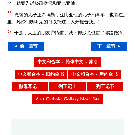
么，就要告诉祭司撒督和亚比亚他。
36
撒督的儿子亚希玛斯，亚比亚他的儿子约拿单，也都在那
里。凡你们所听见的可以托这二人来报告我。”
37
于是，大卫的朋友户筛进了城；押沙龙也进了耶路撒冷。
◄ 前一章节
下一章节 ►
中文和合本 – 简体中文 – 索引
中文和合本 – 旧约全书
中文和合本 – 新约全书
撒母耳记上
列王记上
列王记下
Visit Catholic Gallery Main Site