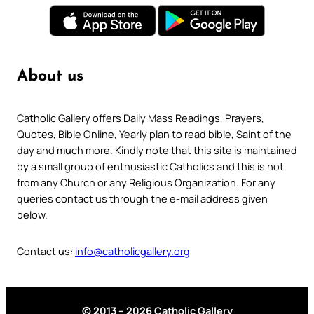
About us
Catholic Gallery offers Daily Mass Readings, Prayers,
Quotes, Bible Online, Yearly plan to read bible, Saint of the
day and much more. Kindly note that this site is maintained
by a small group of enthusiastic Catholics and this is not
from any Church or any Religious Organization. For any
queries contact us through the e-mail address given
below.
Contact us:
info@catholicgallery.org
© 2013 – 2026 Catholic Gallery