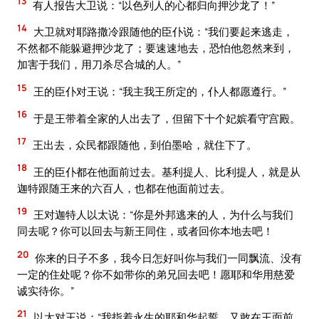
13
有人报告大卫说：“以色列人的心都归向押沙龙了！”
14
大卫就对耶路撒冷跟随他的臣仆说：“我们要起来逃走，
不然都不能躲避押沙龙了；要速速地去，恐怕他忽然来到，
加害于我们，用刀杀尽合城的人。”
15
王的臣仆对王说：“我主我王所定的，仆人都愿遵行。”
16
于是王带着全家的人出去了，但留下十个妃嫔看守宫殿。
17
王出去，众民都跟随他，到伯墨哈，就住下了。
18
王的臣仆都在他面前过去。基利提人、比利提人，就是从
迦特跟随王来的六百人，也都在他面前过去。
19
王对迦特人以太说：“你是外邦逃来的人，为什么与我们
同去呢？你可以回去与新王同住，或者回你本地去吧！
20
你来的日子不多，我今日怎好叫你与我们一同飘流、没有
一定的住处呢？你不如带你的弟兄回去吧！愿耶和华用慈爱
诚实待你。”
21
以太对王说：“我指着永生的耶和华起誓，又敢在王面前