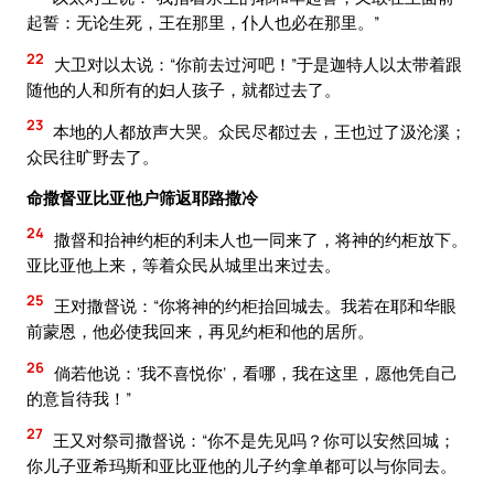
起誓：无论生死，王在那里，仆人也必在那里。”
22
大卫对以太说：“你前去过河吧！”于是迦特人以太带着跟
随他的人和所有的妇人孩子，就都过去了。
23
本地的人都放声大哭。众民尽都过去，王也过了汲沦溪；
众民往旷野去了。
命撒督亚比亚他户筛返耶路撒冷
24
撒督和抬神约柜的利未人也一同来了，将神的约柜放下。
亚比亚他上来，等着众民从城里出来过去。
25
王对撒督说：“你将神的约柜抬回城去。我若在耶和华眼
前蒙恩，他必使我回来，再见约柜和他的居所。
26
倘若他说：‘我不喜悦你’，看哪，我在这里，愿他凭自己
的意旨待我！”
27
王又对祭司撒督说：“你不是先见吗？你可以安然回城；
你儿子亚希玛斯和亚比亚他的儿子约拿单都可以与你同去。