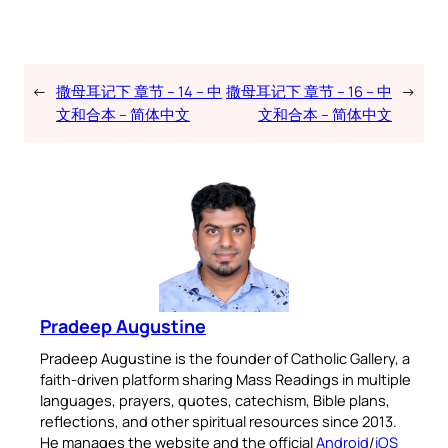
←
撒母耳记下 章节 – 14 – 中
撒母耳记下 章节 – 16 – 中
→
文和合本 – 简体中文
文和合本 – 简体中文
Pradeep Augustine
Pradeep Augustine is the founder of Catholic Gallery, a
faith-driven platform sharing Mass Readings in multiple
languages, prayers, quotes, catechism, Bible plans,
reflections, and other spiritual resources since 2013.
He manages the website and the official
Android
/
iOS