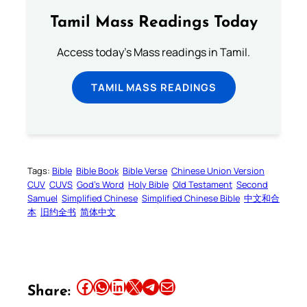
Tamil Mass Readings Today
Access today's Mass readings in Tamil.
TAMIL MASS READINGS
Tags:
Bible
Bible Book
Bible Verse
Chinese Union Version
CUV
CUVS
God’s Word
Holy Bible
Old Testament
Second
Samuel
Simplified Chinese
Simplified Chinese Bible
中文和合
本
旧约全书
简体中文
Share this article on Facebook
Share this article on WhatsApp
Share this article on LinkedIn
Share this article on X
Share this article on Telegram
Email this Article
Share: