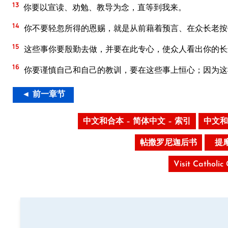
13
你要以宣读、劝勉、教导为念，直等到我来。
14
你不要轻忽所得的恩赐，就是从前藉着预言、在众长老按
15
这些事你要殷勤去做，并要在此专心，使众人看出你的长
16
你要谨慎自己和自己的教训，要在这些事上恒心；因为这
◄ 前一章节
中文和合本 – 简体中文 – 索引
中文和
帖撒罗尼迦后书
提
Visit Catholic