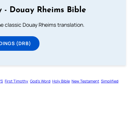
 - Douay Rheims Bible
he classic Douay Rheims translation.
DINGS (DRB)
VS
First Timothy
God’s Word
Holy Bible
New Testament
Simplified