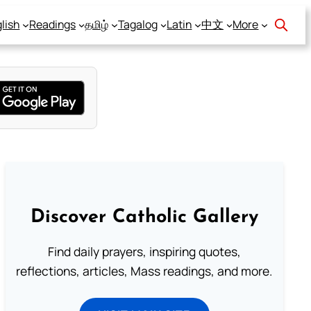
lish
Readings
தமிழ்
Tagalog
Latin
中文
More
Discover Catholic Gallery
Find daily prayers, inspiring quotes,
reflections, articles, Mass readings, and more.