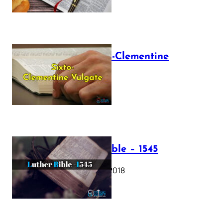
The Sixto-Clementine
Vulgate
July 12, 2025
Luther Bible – 1545
October 17, 2018