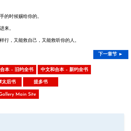
手的时候赐给你的。
进来。
样行，又能救自己，又能救听你的人。
下一章节 ►
合本 – 旧约全书
中文和合本 – 新约全书
摩太后书
提多书
 Gallery Main Site