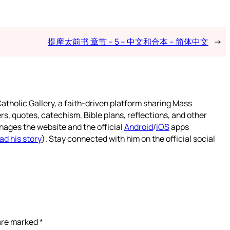
提摩太前书 章节 – 5 – 中文和合本 – 简体中文
→
atholic Gallery, a faith-driven platform sharing Mass
rs, quotes, catechism, Bible plans, reflections, and other
nages the website and the official
Android
/
iOS
apps
ad his story
). Stay connected with him on the official social
 are marked
*