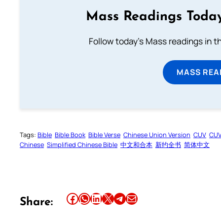
Mass Readings Today
Follow today's Mass readings in t
MASS REA
Tags:
Bible
Bible Book
Bible Verse
Chinese Union Version
CUV
CU
Chinese
Simplified Chinese Bible
中文和合本
新约全书
简体中文
Share this article on Facebook
Share this article on WhatsApp
Share this article on LinkedIn
Share this article on X
Share this article on Telegram
Email this Article
Share: