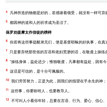
4
凡神所造的物都是好的，若感谢着领受，就没有一样可弃
5
都因神的道和人的祈求成为圣洁了。
保罗劝提摩太作信徒的榜样
6
你若将这些事提醒弟兄们，便是基督耶稣的好执事，在真
7
只是要弃绝那世俗的言语和老妇荒渺的话，在敬虔上操练
8
“操练身体，益处还少；惟独敬虔，凡事都有益处，因有今
9
这话是可信的，是十分可佩服的。
10
我们劳苦努力，正是为此，因我们的指望在乎永生的神；
11
这些事，你要吩咐人，也要教导人。
12
不可叫人小看你年轻，总要在言语、行为、爱心、信心、