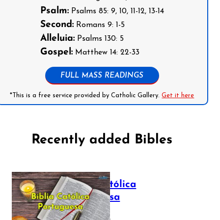
Psalm:
Psalms 85: 9, 10, 11-12, 13-14
Second:
Romans 9: 1-5
Alleluia:
Psalms 130: 5
Gospel:
Matthew 14: 22-33
FULL MASS READINGS
*This is a free service provided by Catholic Gallery.
Get it here
Recently added Bibles
Bíblia Católica
Portuguesa
July 16, 2025