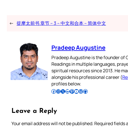
←
提摩太前书 章节 – 3 – 中文和合本 – 简体中文
Pradeep Augustine
Pradeep Augustine is the founder of C
Readings in multiple languages, praye
spiritual resources since 2013. He ma
alongside his professional career (
Re
profiles below.
Follow Pradeep on Facebook
Follow Pradeep on Instagram
Follow Pradeep on X
Follow Pradeep on LinkedIn
Follow Pradeep on Pinterest
Subscribe to Pradeep’s Youtube Channel
Follow Pradeep on WordPress
Follow Pradeep on GitHub
Leave a Reply
Your email address will not be published.
Required fields