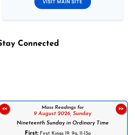
VISIT MAIN SITE
Stay Connected
on Facebook
Follow us on Instagram
Follow us on X
Subscribe to our YouTube Channel
Follow us on WhatsApp
Mass Readings for
<<
>>
9 August 2026,
Sunday
Nineteenth Sunday in Ordinary Time
First:
First Kings 19: 9a, 11-13a