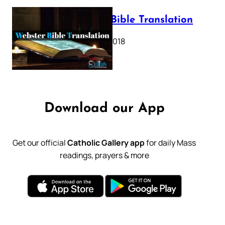
Webster Bible Translation
October 11, 2018
Download our App
Get our official
Catholic Gallery app
for daily Mass
readings, prayers & more