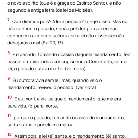
o novo espirito (que é a graça do Espirito Santo), e não
segundo a antiga letra (da lei de Moisés).
7
Que diremos pois? A lei é pecado? Longe disso. Mas eu
não conheci o pecado, senão pela lei, porque eu não
conheceria a concupiscência, se a lei não dissesse: não
desejarás o mal (Ex. 20, 17).
8
E o pecado, tomando ocasião daquele mandamento, fez
nascer em mim toda a concupiscência. Com efeito, sem a
lei, o pecado estava morto. (ver nota)
9
Eu outrora vivia sem lei, mas, quando veio o
mandamento, reviveu o pecado. (ver nota)
10
E eu morri, e viu-se que o mandamento, que me era
para vida, foi para morte,
11
porque o pecado, tomando ocasião do mandamento,
seduziu-me e por ele me matou.
12
Assim pois, a lei (é) santa, e o mandamento (é) santo,