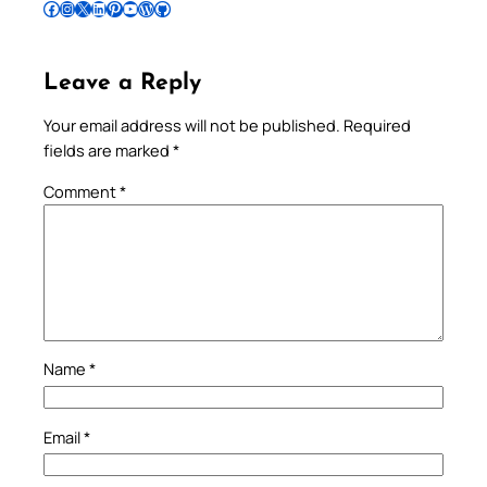
Follow Pradeep on Facebook
Follow Pradeep on Instagram
Follow Pradeep on X
Follow Pradeep on LinkedIn
Follow Pradeep on Pinterest
Subscribe to Pradeep’s Youtube Channel
Follow Pradeep on WordPress
Follow Pradeep on GitHub
Leave a Reply
Your email address will not be published.
Required
fields are marked
*
Comment
*
Name
*
Email
*