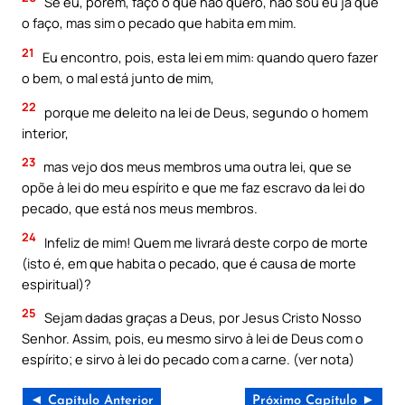
Se eu, porém, faço o que não quero, não sou eu já que
o faço, mas sim o pecado que habita em mim.
21
Eu encontro, pois, esta lei em mim: quando quero fazer
o bem, o mal está junto de mim,
22
porque me deleito na lei de Deus, segundo o homem
interior,
23
mas vejo dos meus membros uma outra lei, que se
opõe à lei do meu espírito e que me faz escravo da lei do
pecado, que está nos meus membros.
24
Infeliz de mim! Quem me livrará deste corpo de morte
(isto é, em que habita o pecado, que é causa de morte
espiritual)?
25
Sejam dadas graças a Deus, por Jesus Cristo Nosso
Senhor. Assim, pois, eu mesmo sirvo à lei de Deus com o
espírito; e sirvo à lei do pecado com a carne. (ver nota)
◄ Capítulo Anterior
Próximo Capítulo ►