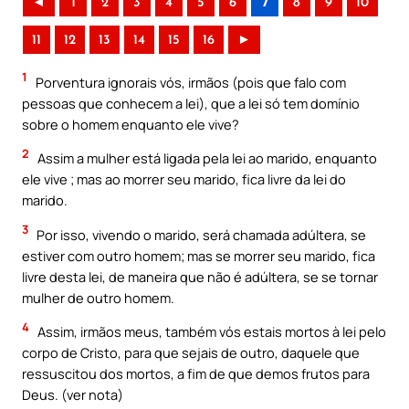
◄
1
2
3
4
5
6
7
8
9
10
11
12
13
14
15
16
►
1
Porventura ignorais vós, irmãos (pois que falo com
pessoas que conhecem a lei), que a lei só tem domínio
sobre o homem enquanto ele vive?
2
Assim a mulher está ligada pela lei ao marido, enquanto
ele vive ; mas ao morrer seu marido, fica livre da lei do
marido.
3
Por isso, vivendo o marido, será chamada adúltera, se
estiver com outro homem; mas se morrer seu marido, fica
livre desta lei, de maneira que não é adúltera, se se tornar
mulher de outro homem.
4
Assim, irmãos meus, também vós estais mortos à lei pelo
corpo de Cristo, para que sejais de outro, daquele que
ressuscitou dos mortos, a fim de que demos frutos para
Deus. (ver nota)