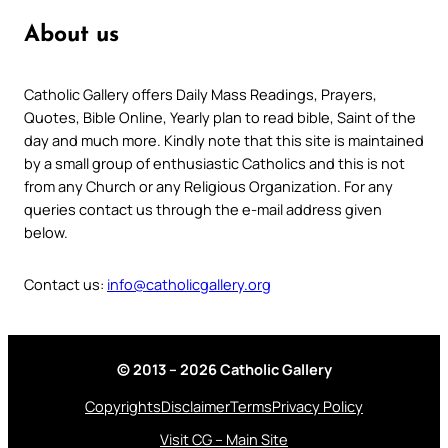
About us
Catholic Gallery offers Daily Mass Readings, Prayers,
Quotes, Bible Online, Yearly plan to read bible, Saint of the
day and much more. Kindly note that this site is maintained
by a small group of enthusiastic Catholics and this is not
from any Church or any Religious Organization. For any
queries contact us through the e-mail address given
below.
Contact us:
info@catholicgallery.org
© 2013 – 2026 Catholic Gallery
Copyrights
Disclaimer
Terms
Privacy Policy
Visit CG – Main Site