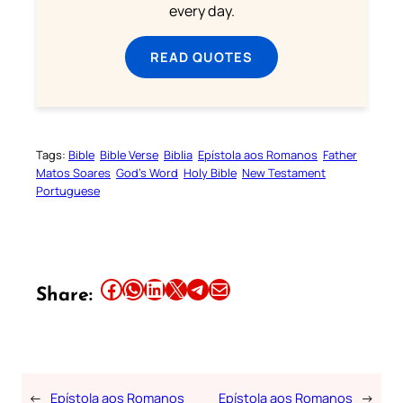
every day.
READ QUOTES
Tags:
Bible
Bible Verse
Biblia
Epístola aos Romanos
Father
Matos Soares
God’s Word
Holy Bible
New Testament
Portuguese
Share this article on Facebook
Share this article on WhatsApp
Share this article on LinkedIn
Share this article on X
Share this article on Telegram
Email this Article
Share:
←
Epístola aos Romanos
Epístola aos Romanos
→