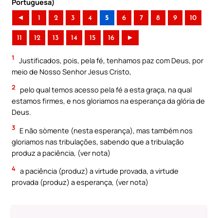
Portuguesa)
◄
1
2
3
4
5
6
7
8
9
10
11
12
13
14
15
16
►
1
Justificados, pois, pela fé, tenhamos paz com Deus, por
meio de Nosso Senhor Jesus Cristo,
2
pelo qual temos acesso pela fé a esta graça, na qual
estamos firmes, e nos gloriamos na esperança da glória de
Deus.
3
E não sòmente (nesta esperança), mas também nos
gloriamos nas tribulações, sabendo que a tribulação
produz a paciência, (ver nota)
4
a paciência (produz) a virtude provada, a virtude
provada (produz) a esperança, (ver nota)