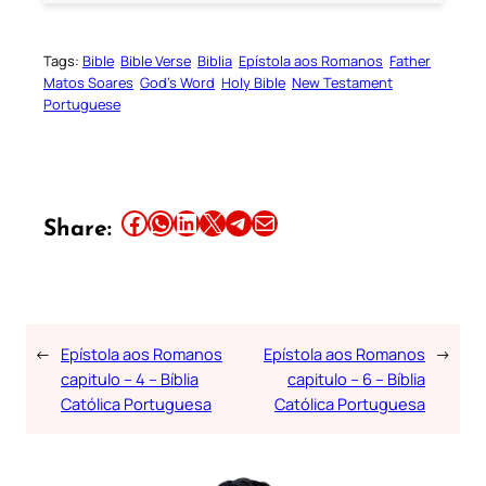
Tags:
Bible
Bible Verse
Biblia
Epístola aos Romanos
Father
Matos Soares
God’s Word
Holy Bible
New Testament
Portuguese
Share this article on Facebook
Share this article on WhatsApp
Share this article on LinkedIn
Share this article on X
Share this article on Telegram
Email this Article
Share:
←
Epístola aos Romanos
Epístola aos Romanos
→
capitulo – 4 – Bíblia
capitulo – 6 – Bíblia
Católica Portuguesa
Católica Portuguesa