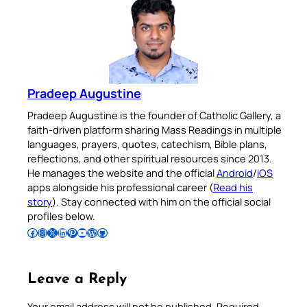
Pradeep Augustine
Pradeep Augustine is the founder of Catholic Gallery, a
faith-driven platform sharing Mass Readings in multiple
languages, prayers, quotes, catechism, Bible plans,
reflections, and other spiritual resources since 2013.
He manages the website and the official
Android
/
iOS
apps alongside his professional career (
Read his
story
). Stay connected with him on the official social
profiles below.
Follow Pradeep on Facebook
Follow Pradeep on Instagram
Follow Pradeep on X
Follow Pradeep on LinkedIn
Follow Pradeep on Pinterest
Subscribe to Pradeep’s Youtube Channel
Follow Pradeep on WordPress
Follow Pradeep on GitHub
Leave a Reply
Your email address will not be published.
Required