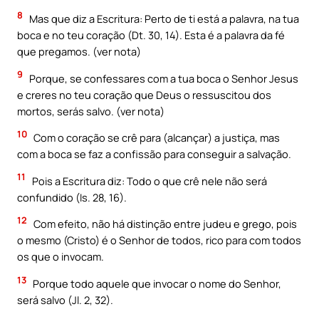
8
Mas que diz a Escritura: Perto de ti está a palavra, na tua
boca e no teu coração (Dt. 30, 14). Esta é a palavra da fé
que pregamos. (ver nota)
9
Porque, se confessares com a tua boca o Senhor Jesus
e creres no teu coração que Deus o ressuscitou dos
mortos, serás salvo. (ver nota)
10
Com o coração se crê para (alcançar) a justiça, mas
com a boca se faz a confissão para conseguir a salvação.
11
Pois a Escritura diz: Todo o que crê nele não será
confundido (Is. 28, 16).
12
Com efeito, não há distinção entre judeu e grego, pois
o mesmo (Cristo) é o Senhor de todos, rico para com todos
os que o invocam.
13
Porque todo aquele que invocar o nome do Senhor,
será salvo (Jl. 2, 32).