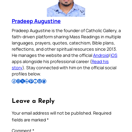
Pradeep Augustine
Pradeep Augustine is the founder of Catholic Gallery, a
faith-driven platform sharing Mass Readings in multiple
languages, prayers, quotes, catechism, Bible plans,
reflections, and other spiritual resources since 2013.
He manages the website and the official
Android
/
iOS
apps alongside his professional career (
Read his
story
). Stay connected with him on the official social
profiles below.
Follow Pradeep on Facebook
Follow Pradeep on Instagram
Follow Pradeep on X
Follow Pradeep on LinkedIn
Follow Pradeep on Pinterest
Subscribe to Pradeep’s Youtube Channel
Follow Pradeep on WordPress
Follow Pradeep on GitHub
Leave a Reply
Your email address will not be published.
Required
fields are marked
*
Comment
*