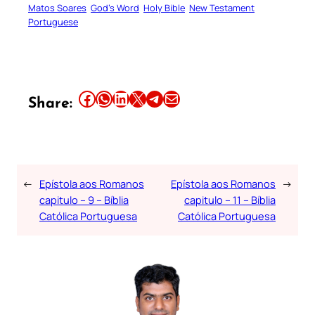
Matos Soares
God’s Word
Holy Bible
New Testament
Portuguese
Share this article on Facebook
Share this article on WhatsApp
Share this article on LinkedIn
Share this article on X
Share this article on Telegram
Email this Article
Share:
←
Epístola aos Romanos
Epístola aos Romanos
→
capitulo – 9 – Bíblia
capitulo – 11 – Bíblia
Católica Portuguesa
Católica Portuguesa