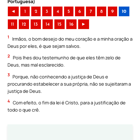
Portuguesa)
◄
1
2
3
4
5
6
7
8
9
10
11
12
13
14
15
16
►
1
Irmãos, o bom desejo do meu coração e a minha oração a
Deus por eles, é que sejam salvos.
2
Pois lhes dou testemunho de que eles têm zelo de
Deus, mas mal esclarecido.
3
Porque, não conhecendo a justiça de Deus e
procurando estabelecer a sua própria, não se sujeitaram a
justiça de Deus.
4
Com efeito, o fim da lei é Cristo, para a justificação de
todo o que crê.