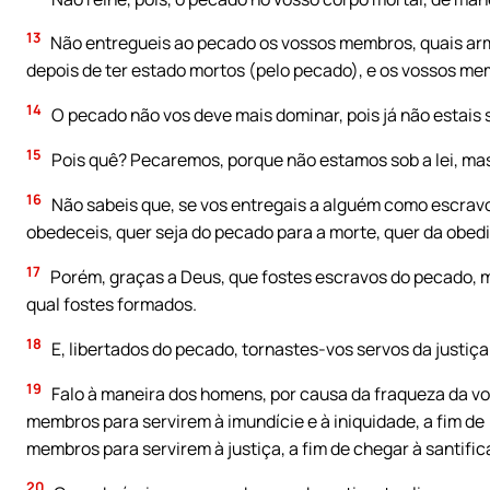
13
Não entregueis ao pecado os vossos membros, quais arm
depois de ter estado mortos (pelo pecado), e os vossos me
14
O pecado não vos deve mais dominar, pois já não estais s
15
Pois quê? Pecaremos, porque não estamos sob a lei, mas
16
Não sabeis que, se vos entregais a alguém como escravo
obedeceis, quer seja do pecado para a morte, quer da obedi
17
Porém, graças a Deus, que fostes escravos do pecado, m
qual fostes formados.
18
E, libertados do pecado, tornastes-vos servos da justiça
19
Falo à maneira dos homens, por causa da fraqueza da v
membros para servirem à imundície e à iniquidade, a fim de
membros para servirem à justiça, a fim de chegar à santifi
20