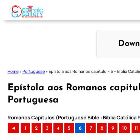
Skip
to
content
Down
Home
»
Portuguese
»
Epístola aos Romanos capitulo – 6 – Bíblia Catól
Epístola aos Romanos capitul
Portuguesa
Romanos Capítulos (Portuguese Bible : Bíblia Católica
◄
1
2
3
4
5
6
7
8
9
10
11