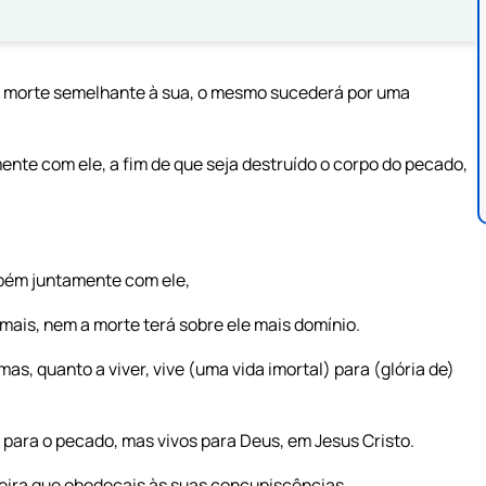
 morte semelhante à sua, o mesmo sucederá por uma
nte com ele, a fim de que seja destruído o corpo do pecado,
bém juntamente com ele,
mais, nem a morte terá sobre ele mais domínio.
s, quanto a viver, vive (uma vida imortal) para (glória de)
ara o pecado, mas vivos para Deus, em Jesus Cristo.
neira que obedeçais às suas concupiscências.