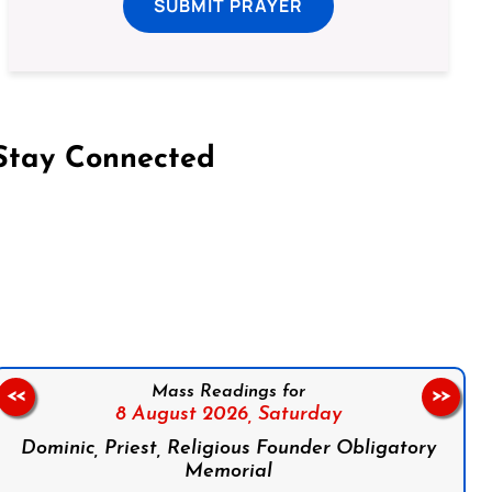
SUBMIT PRAYER
Stay Connected
on Facebook
Follow us on Instagram
Follow us on X
Subscribe to our YouTube Channel
Follow us on WhatsApp
Mass Readings for
<<
>>
8 August 2026,
Saturday
Dominic, Priest, Religious Founder Obligatory
Memorial