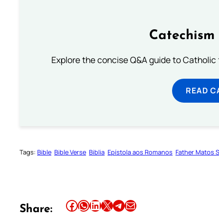
Catechism 
Explore the concise Q&A guide to Catholic f
READ C
Tags:
Bible
Bible Verse
Biblia
Epístola aos Romanos
Father Matos 
Share this article on Facebook
Share this article on WhatsApp
Share this article on LinkedIn
Share this article on X
Share this article on Telegram
Email this Article
Share: