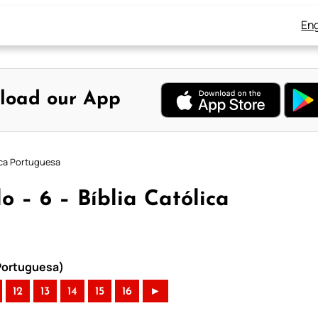
Eng
load our App
ica Portuguesa
o – 6 – Bíblia Católica
 Portuguesa)
12
13
14
15
16
►