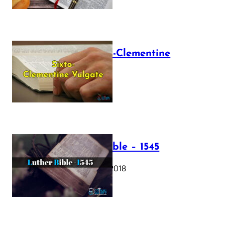
The Sixto-Clementine
Vulgate
July 12, 2025
Luther Bible – 1545
October 17, 2018