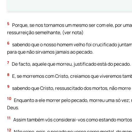
5
Porque, se nos tornamos um mesmo ser com ele, por uma
ressurreição semelhante, (ver nota)
6
sabendo que o nosso homem velho foi crucificado juntame
para que não sirvamos jamais ao pecado.
7
De facto, aquele que morreu, justificado está do pecado.
8
E, se morremos com Cristo, creiamos que viveremos tam
9
sabendo que Cristo, ressuscitado dos mortos, não morre 
10
Enquanto a ele morrer pelo pecado, morreu uma só vez; ma
Deus.
11
Assim também vós considerai-vos como estando mortos p
12
Não reine, pois, o pecado no vosso corpo mortal, de ma