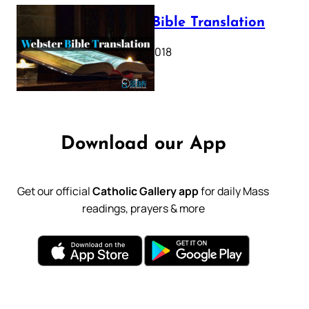
Webster Bible Translation
October 11, 2018
Download our App
Get our official
Catholic Gallery app
for daily Mass
readings, prayers & more