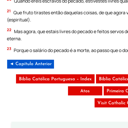
Quando éreis escravos do pecado, estivestes livres quan
21
Que fruto tirastes então daquelas coisas, de que agora 
(espiritual).
22
Mas agora, que estais livres do pecado e feitos servos de
eterna.
23
Porque o salário do pecado é a morte, ao passo que o do
◄ Capítulo Anterior
Bíblia Católica Portuguesa – Index
Bíblia Católi
Atos
Primeira C
Visit Catholic