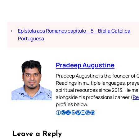
←
Epístola aos Romanos capitulo – 5 – Bíblia Católica
Portuguesa
Pradeep Augustine
Pradeep Augustine is the founder of C
Readings in multiple languages, praye
spiritual resources since 2013. He ma
alongside his professional career (
Re
profiles below.
Follow Pradeep on Facebook
Follow Pradeep on Instagram
Follow Pradeep on X
Follow Pradeep on LinkedIn
Follow Pradeep on Pinterest
Subscribe to Pradeep’s Youtube Channel
Follow Pradeep on WordPress
Follow Pradeep on GitHub
Leave a Reply