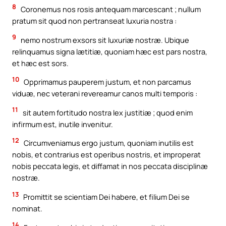
8
Coronemus nos rosis antequam marcescant ; nullum
pratum sit quod non pertranseat luxuria nostra :
9
nemo nostrum exsors sit luxuriæ nostræ. Ubique
relinquamus signa lætitiæ, quoniam hæc est pars nostra,
et hæc est sors.
10
Opprimamus pauperem justum, et non parcamus
viduæ, nec veterani revereamur canos multi temporis :
11
sit autem fortitudo nostra lex justitiæ ; quod enim
infirmum est, inutile invenitur.
12
Circumveniamus ergo justum, quoniam inutilis est
nobis, et contrarius est operibus nostris, et improperat
nobis peccata legis, et diffamat in nos peccata disciplinæ
nostræ.
13
Promittit se scientiam Dei habere, et filium Dei se
nominat.
14