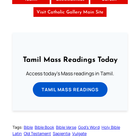
Visit Catholic Gallery Main Site
Tamil Mass Readings Today
Access today's Mass readings in Tamil.
TAMIL MASS READINGS
Tags:
Bible
Bible Book
Bible Verse
God’s Word
Holy Bible
Latin
Old Testament
Sapientia
Vulgate