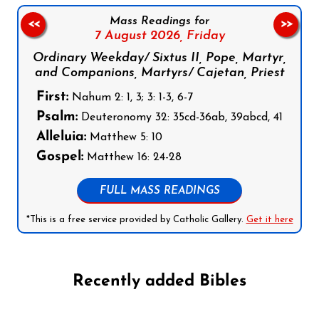
Mass Readings for
<<
>>
7 August 2026,
Friday
Ordinary Weekday/ Sixtus II, Pope, Martyr,
and Companions, Martyrs/ Cajetan, Priest
First:
Nahum 2: 1, 3; 3: 1-3, 6-7
Psalm:
Deuteronomy 32: 35cd-36ab, 39abcd, 41
Alleluia:
Matthew 5: 10
Gospel:
Matthew 16: 24-28
FULL MASS READINGS
*This is a free service provided by Catholic Gallery.
Get it here
Recently added Bibles