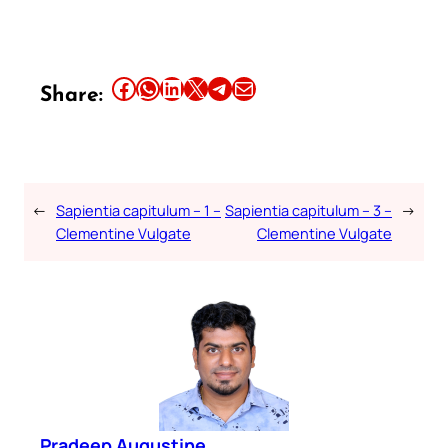
Share this article on Facebook
Share this article on WhatsApp
Share this article on LinkedIn
Share this article on X
Share this article on Telegram
Email this Article
Share:
←
Sapientia capitulum – 1 –
Sapientia capitulum – 3 –
→
Clementine Vulgate
Clementine Vulgate
Pradeep Augustine