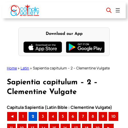
Skip
to
content
Download our App
Home
»
Latin
»
Sapientia capitulum – 2 – Clementine Vulgate
Sapientia capitulum – 2 –
Clementine Vulgate
Capitula Sapientia (Latin Bible : Clementine Vulgate)
◄
1
2
3
4
5
6
7
8
9
10