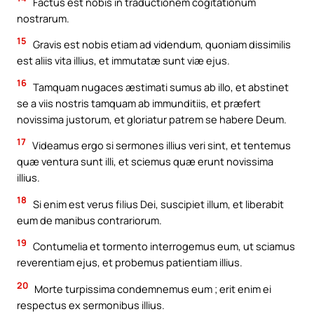
Factus est nobis in traductionem cogitationum
nostrarum.
15
Gravis est nobis etiam ad videndum, quoniam dissimilis
est aliis vita illius, et immutatæ sunt viæ ejus.
16
Tamquam nugaces æstimati sumus ab illo, et abstinet
se a viis nostris tamquam ab immunditiis, et præfert
novissima justorum, et gloriatur patrem se habere Deum.
17
Videamus ergo si sermones illius veri sint, et tentemus
quæ ventura sunt illi, et sciemus quæ erunt novissima
illius.
18
Si enim est verus filius Dei, suscipiet illum, et liberabit
eum de manibus contrariorum.
19
Contumelia et tormento interrogemus eum, ut sciamus
reverentiam ejus, et probemus patientiam illius.
20
Morte turpissima condemnemus eum ; erit enim ei
respectus ex sermonibus illius.