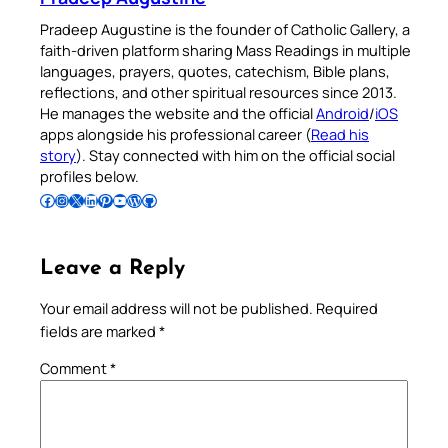
Pradeep Augustine is the founder of Catholic Gallery, a
faith-driven platform sharing Mass Readings in multiple
languages, prayers, quotes, catechism, Bible plans,
reflections, and other spiritual resources since 2013.
He manages the website and the official
Android
/
iOS
apps alongside his professional career (
Read his
story
). Stay connected with him on the official social
profiles below.
Follow Pradeep on Facebook
Follow Pradeep on Instagram
Follow Pradeep on X
Follow Pradeep on LinkedIn
Follow Pradeep on Pinterest
Subscribe to Pradeep’s Youtube Channel
Follow Pradeep on WordPress
Follow Pradeep on GitHub
Leave a Reply
Your email address will not be published.
Required
fields are marked
*
Comment
*