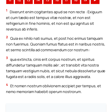
11
12
13
14
15
16
17
18
19
►
1
Dixerunt enim cogitantes apud se non recte : Exiguum
et cum tædio est tempus vitæ nostræ, et non est
refrigerium in fine hominis, et non est qui agnitus sit
reversus ab inferis.
2
Quia ex nihilo nati sumus, et post hoc erimus tamquam
non fuerimus. Quoniam fumus flatus est in naribus nostris,
et sermo scintilla ad commovendum cor nostrum :
3
qua extincta, cinis erit corpus nostrum, et spiritus
diffundetur tamquam mollis aër ; et transibit vita nostra
tamquam vestigium nubis, et sicut nebula dissolvetur quæ
fugata est a radiis solis, et a calore illius aggravata.
4
Et nomen nostrum oblivionem accipiet per tempus, et
nemo memoriam habebit operum nostrorum.