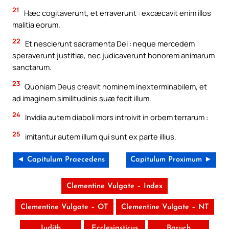
21
Hæc cogitaverunt, et erraverunt : excæcavit enim illos
malitia eorum.
22
Et nescierunt sacramenta Dei : neque mercedem
speraverunt justitiæ, nec judicaverunt honorem animarum
sanctarum.
23
Quoniam Deus creavit hominem inexterminabilem, et
ad imaginem similitudinis suæ fecit illum.
24
Invidia autem diaboli mors introivit in orbem terrarum :
25
imitantur autem illum qui sunt ex parte illius.
◄ Capitulum Praecedens
Capitulum Proximum ►
Clementine Vulgate – Index
Clementine Vulgate – OT
Clementine Vulgate – NT
Iudith
Ecclesiasticus
Baruch