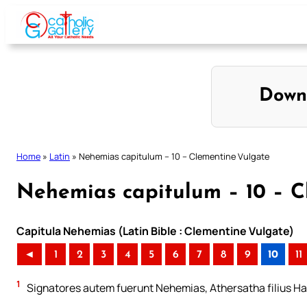
Skip
to
content
Down
Home
»
Latin
»
Nehemias capitulum – 10 – Clementine Vulgate
Nehemias capitulum – 10 – C
Capitula Nehemias (Latin Bible : Clementine Vulgate)
◄
1
2
3
4
5
6
7
8
9
10
11
1
Signatores autem fuerunt Nehemias, Athersatha filius Ha