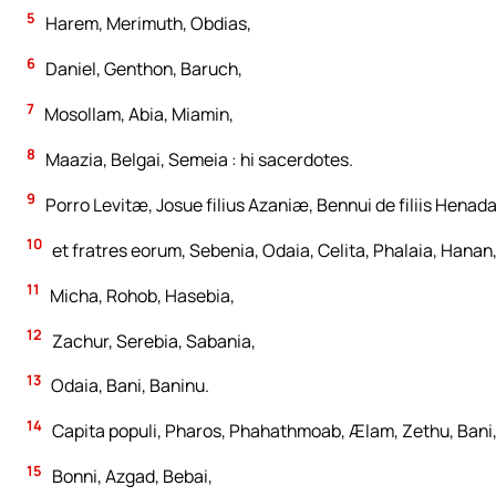
5
Harem, Merimuth, Obdias,
6
Daniel, Genthon, Baruch,
7
Mosollam, Abia, Miamin,
8
Maazia, Belgai, Semeia : hi sacerdotes.
9
Porro Levitæ, Josue filius Azaniæ, Bennui de filiis Henad
10
et fratres eorum, Sebenia, Odaia, Celita, Phalaia, Hanan
11
Micha, Rohob, Hasebia,
12
Zachur, Serebia, Sabania,
13
Odaia, Bani, Baninu.
14
Capita populi, Pharos, Phahathmoab, Ælam, Zethu, Bani
15
Bonni, Azgad, Bebai,