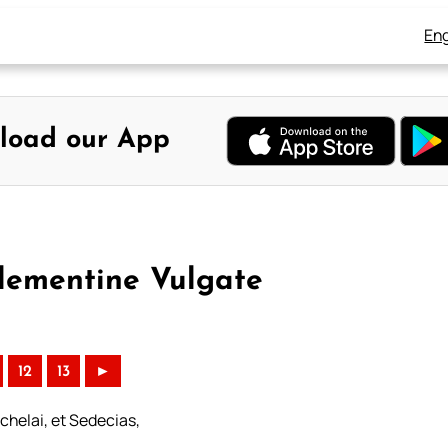
Eng
load our App
lementine Vulgate
12
13
►
chelai, et Sedecias,