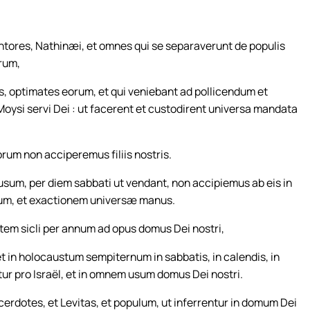
cantores, Nathinæi, et omnes qui se separaverunt de populis
orum,
, optimates eorum, et qui veniebant ad pollicendum et
oysi servi Dei : ut facerent et custodirent universa mandata
orum non acciperemus filiis nostris.
usum, per diem sabbati ut vendant, non accipiemus ab eis in
imum, et exactionem universæ manus.
em sicli per annum ad opus domus Dei nostri,
t in holocaustum sempiternum in sabbatis, in calendis, in
etur pro Israël, et in omnem usum domus Dei nostri.
erdotes, et Levitas, et populum, ut inferrentur in domum Dei