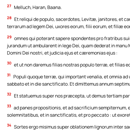
27
Melluch, Haran, Baana.
28
Et reliqui de populo, sacerdotes, Levitæ, janitores, et 
terrarum ad legem Dei, uxores eorum, filii eorum, et filiæ e
29
omnes qui poterant sapere spondentes pro fratribus suis
jurandum ut ambularent in lege Dei, quam dederat in manu M
Domini Dei nostri, et judicia ejus et cæremonias ejus :
30
et ut non daremus filias nostras populo terræ, et filias e
31
Populi quoque terræ, qui important venalia, et omnia ad 
sabbato et in die sanctificato. Et dimittemus annum sept
32
Et statuemus super nos præcepta, ut demus tertiam part
33
ad panes propositionis, et ad sacrificium sempiternum, e
solemnitatibus, et in sanctificatis, et pro peccato : ut exor
34
Sortes ergo misimus super oblationem lignorum inter sac