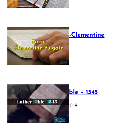
The Sixto-Clementine
Vulgate
July 12, 2025
Luther Bible – 1545
October 17, 2018