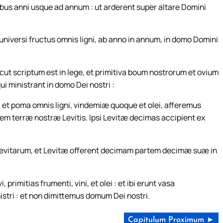
bus anni usque ad annum : ut arderent super altare Domini
universi fructus omnis ligni, ab anno in annum, in domo Domini
cut scriptum est in lege, et primitiva boum nostrorum et ovium
ui ministrant in domo Dei nostri :
 et poma omnis ligni, vindemiæ quoque et olei, afferemus
em terræ nostræ Levitis. Ipsi Levitæ decimas accipient ex
s Levitarum, et Levitæ offerent decimam partem decimæ suæ in
, primitias frumenti, vini, et olei : et ibi erunt vasa
nistri : et non dimittemus domum Dei nostri.
Capitulum Proximum ►