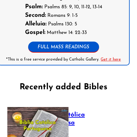
Psalm:
Psalms 85: 9, 10, 11-12, 13-14
Second:
Romans 9: 1-5
Alleluia:
Psalms 130: 5
Gospel:
Matthew 14: 22-33
FULL MASS READINGS
*This is a free service provided by Catholic Gallery.
Get it here
Recently added Bibles
Bíblia Católica
Portuguesa
July 16, 2025