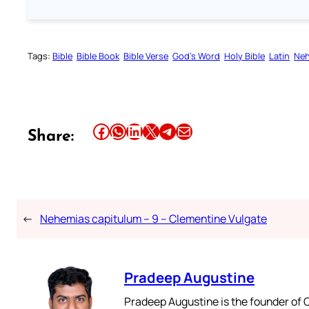
Tags:
Bible
Bible Book
Bible Verse
God’s Word
Holy Bible
Latin
Ne
Share this article on Facebook
Share this article on WhatsApp
Share this article on LinkedIn
Share this article on X
Share this article on Telegram
Email this Article
Share:
←
Nehemias capitulum – 9 – Clementine Vulgate
Pradeep Augustine
Pradeep Augustine is the founder of C