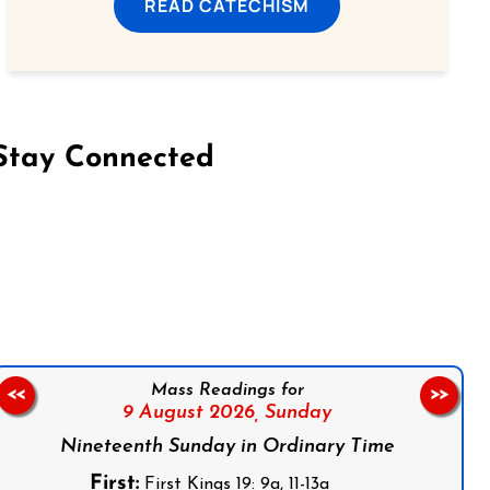
READ CATECHISM
Stay Connected
on Facebook
Follow us on Instagram
Follow us on X
Subscribe to our YouTube Channel
Follow us on WhatsApp
Mass Readings for
<<
>>
9 August 2026,
Sunday
Nineteenth Sunday in Ordinary Time
First:
First Kings 19: 9a, 11-13a