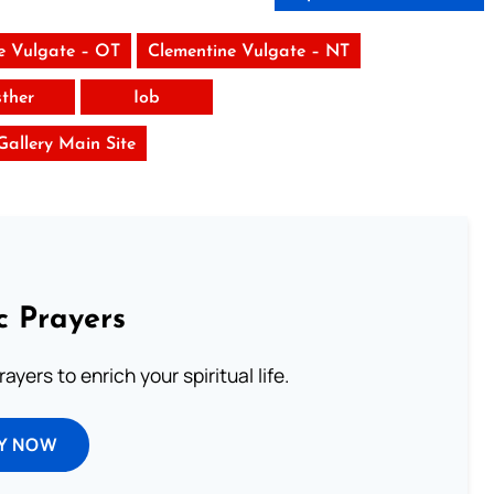
e Vulgate – OT
Clementine Vulgate – NT
sther
Iob
 Gallery Main Site
c Prayers
ayers to enrich your spiritual life.
Y NOW