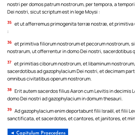
nostri per domos patrum nostrorum, per tempora, a tempori
Dei nostri, sicut scriptum est in lege Moysi :
35
et ut afferremus primogenita terræ nostræ, et primitiva 
:
36
et primitiva filiorum nostrorum et pecorum nostrorum, si
nostrarum, ut offerrentur in domo Dei nostri, sacerdotibus q
37
et primitias ciborum nostrorum, et libaminum nostrorum,
sacerdotibus ad gazophylacium Dei nostri, et decimam part
omnibus civitatibus operum nostrorum.
38
Erit autem sacerdos filius Aaron cum Levitis in decimi
domo Dei nostri ad gazophylacium in domum thesauri.
39
Ad gazophylacium enim deportabunt filii Israël, et filii Levi
sanctificata, et sacerdotes, et cantores, et janitores, et mi
◄ Capitulum Praecedens