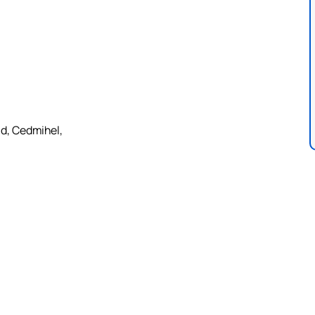
ad, Cedmihel,
,
,