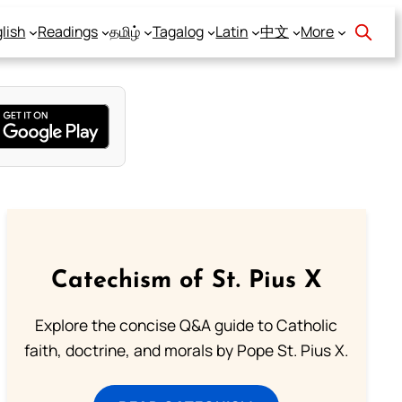
lish
Readings
தமிழ்
Tagalog
Latin
中文
More
Catechism of St. Pius X
Explore the concise Q&A guide to Catholic
faith, doctrine, and morals by Pope St. Pius X.