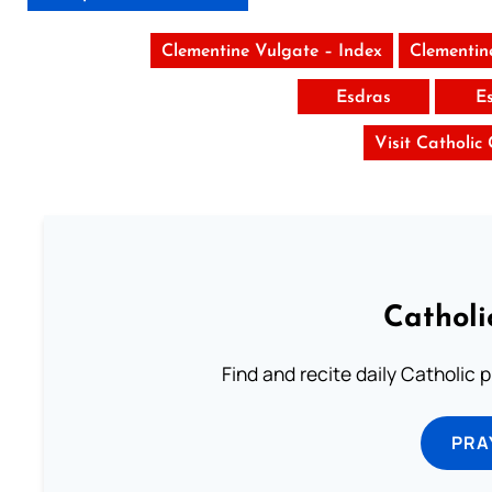
Clementine Vulgate – Index
Clementin
Esdras
E
Visit Catholic
Catholi
Find and recite daily Catholic pr
PRA