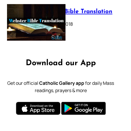
Webster Bible Translation
October 11, 2018
Download our App
Get our official
Catholic Gallery app
for daily Mass
readings, prayers & more