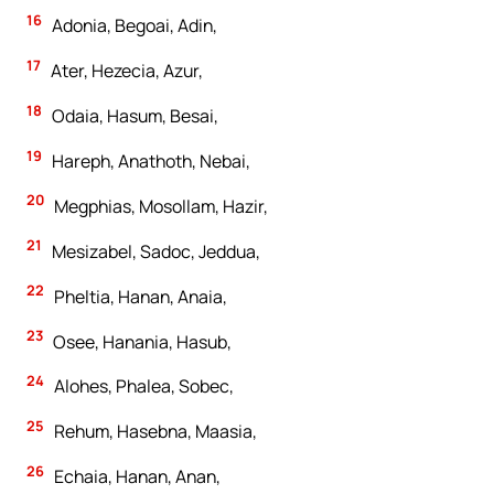
16
Adonia, Begoai, Adin,
17
Ater, Hezecia, Azur,
18
Odaia, Hasum, Besai,
19
Hareph, Anathoth, Nebai,
20
Megphias, Mosollam, Hazir,
21
Mesizabel, Sadoc, Jeddua,
22
Pheltia, Hanan, Anaia,
23
Osee, Hanania, Hasub,
24
Alohes, Phalea, Sobec,
25
Rehum, Hasebna, Maasia,
26
Echaia, Hanan, Anan,