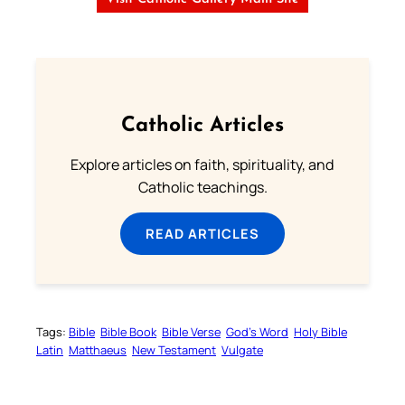
Catholic Articles
Explore articles on faith, spirituality, and
Catholic teachings.
READ ARTICLES
Tags:
Bible
Bible Book
Bible Verse
God’s Word
Holy Bible
Latin
Matthaeus
New Testament
Vulgate