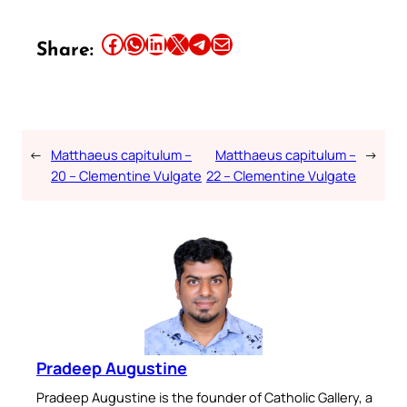
Share this article on Facebook
Share this article on WhatsApp
Share this article on LinkedIn
Share this article on X
Share this article on Telegram
Email this Article
Share:
←
Matthaeus capitulum –
Matthaeus capitulum –
→
20 – Clementine Vulgate
22 – Clementine Vulgate
Pradeep Augustine
Pradeep Augustine is the founder of Catholic Gallery, a