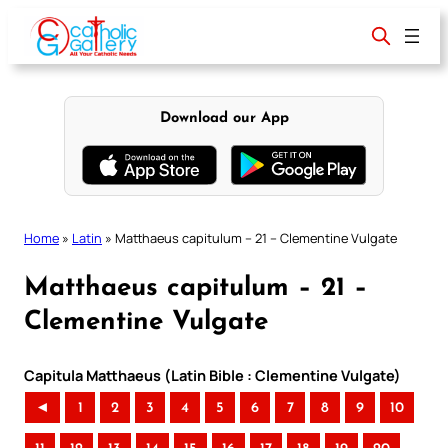
Skip
to
content
Download our App
Home
»
Latin
»
Matthaeus capitulum – 21 – Clementine Vulgate
Matthaeus capitulum – 21 –
Clementine Vulgate
Capitula Matthaeus (Latin Bible : Clementine Vulgate)
◄
1
2
3
4
5
6
7
8
9
10