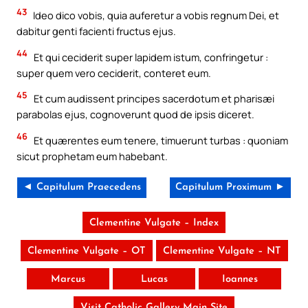
43
Ideo dico vobis, quia auferetur a vobis regnum Dei, et
dabitur genti facienti fructus ejus.
44
Et qui ceciderit super lapidem istum, confringetur :
super quem vero ceciderit, conteret eum.
45
Et cum audissent principes sacerdotum et pharisæi
parabolas ejus, cognoverunt quod de ipsis diceret.
46
Et quærentes eum tenere, timuerunt turbas : quoniam
sicut prophetam eum habebant.
◄ Capitulum Praecedens
Capitulum Proximum ►
Clementine Vulgate – Index
Clementine Vulgate – OT
Clementine Vulgate – NT
Marcus
Lucas
Ioannes
Visit Catholic Gallery Main Site