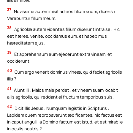
illis similiter.
37
Novissime autem misit ad eos filium suum, dicens :
Verebuntur filium meum.
38
Agricolæ autem videntes filium dixerunt intra se : Hic
est hæres, venite, occidamus eum, et habebimus
hæreditatem ejus.
39
Et apprehensum eum ejecerunt extra vineam, et
occiderunt.
40
Cum ergo venerit dominus vineæ, quid faciet agricolis
illis ?
41
Aiunt illi : Malos male perdet : et vineam suam locabit
aliis agricolis, qui reddant ei fructum temporibus suis.
42
Dicit illis Jesus : Numquam legistis in Scripturis :
Lapidem quem reprobaverunt ædificantes, hic factus est
in caput anguli : a Domino factum est istud, et est mirabile
in oculis nostris ?