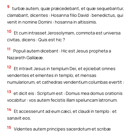
9
turbæ autem, quæ præcedebant, et quæ sequebantur,
clamabant, dicentes : Hosanna filio David : benedictus, qui
venit in nomine Domini : hosanna in altissimis.
10
Et cum intrasset Jerosolymam, commota est universa
civitas, dicens : Quis est hic ?
11
Populi autem dicebant : Hic est Jesus propheta a
Nazareth Galilææ.
12
Et intravit Jesus in templum Dei, et ejiciebat omnes
vendentes et ementes in templo, et mensas
numulariorum, et cathedras vendentium columbas evertit :
13
et dicit eis : Scriptum est : Domus mea domus orationis
vocabitur : vos autem fecistis illam speluncam latronum.
14
Et accesserunt ad eum cæci, et claudi in templo : et
sanavit eos.
15
Videntes autem principes sacerdotum et scribæ