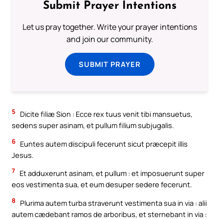
Submit Prayer Intentions
Let us pray together. Write your prayer intentions
and join our community.
SUBMIT PRAYER
5
Dicite filiæ Sion : Ecce rex tuus venit tibi mansuetus,
sedens super asinam, et pullum filium subjugalis.
6
Euntes autem discipuli fecerunt sicut præcepit illis
Jesus.
7
Et adduxerunt asinam, et pullum : et imposuerunt super
eos vestimenta sua, et eum desuper sedere fecerunt.
8
Plurima autem turba straverunt vestimenta sua in via : alii
autem cædebant ramos de arboribus, et sternebant in via :