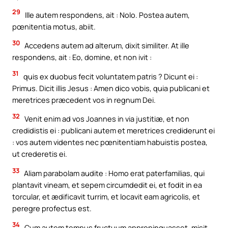
29
Ille autem respondens, ait : Nolo. Postea autem,
pœnitentia motus, abiit.
30
Accedens autem ad alterum, dixit similiter. At ille
respondens, ait : Eo, domine, et non ivit :
31
quis ex duobus fecit voluntatem patris ? Dicunt ei :
Primus. Dicit illis Jesus : Amen dico vobis, quia publicani et
meretrices præcedent vos in regnum Dei.
32
Venit enim ad vos Joannes in via justitiæ, et non
credidistis ei : publicani autem et meretrices crediderunt ei
: vos autem videntes nec pœnitentiam habuistis postea,
ut crederetis ei.
33
Aliam parabolam audite : Homo erat paterfamilias, qui
plantavit vineam, et sepem circumdedit ei, et fodit in ea
torcular, et ædificavit turrim, et locavit eam agricolis, et
peregre profectus est.
34
Cum autem tempus fructuum appropinquasset, misit