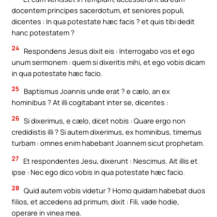
docentem principes sacerdotum, et seniores populi,
dicentes : In qua potestate hæc facis ? et quis tibi dedit
hanc potestatem ?
24
Respondens Jesus dixit eis : Interrogabo vos et ego
unum sermonem : quem si dixeritis mihi, et ego vobis dicam
in qua potestate hæc facio.
25
Baptismus Joannis unde erat ? e cælo, an ex
hominibus ? At illi cogitabant inter se, dicentes :
26
Si dixerimus, e cælo, dicet nobis : Quare ergo non
credidistis illi ? Si autem dixerimus, ex hominibus, timemus
turbam : omnes enim habebant Joannem sicut prophetam.
27
Et respondentes Jesu, dixerunt : Nescimus. Ait illis et
ipse : Nec ego dico vobis in qua potestate hæc facio.
28
Quid autem vobis videtur ? Homo quidam habebat duos
filios, et accedens ad primum, dixit : Fili, vade hodie,
operare in vinea mea.