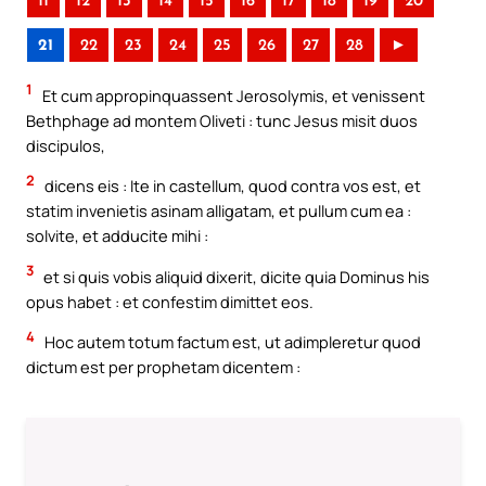
11
12
13
14
15
16
17
18
19
20
21
22
23
24
25
26
27
28
►
1
Et cum appropinquassent Jerosolymis, et venissent
Bethphage ad montem Oliveti : tunc Jesus misit duos
discipulos,
2
dicens eis : Ite in castellum, quod contra vos est, et
statim invenietis asinam alligatam, et pullum cum ea :
solvite, et adducite mihi :
3
et si quis vobis aliquid dixerit, dicite quia Dominus his
opus habet : et confestim dimittet eos.
4
Hoc autem totum factum est, ut adimpleretur quod
dictum est per prophetam dicentem :