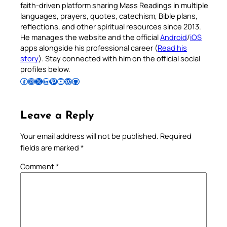
faith-driven platform sharing Mass Readings in multiple
languages, prayers, quotes, catechism, Bible plans,
reflections, and other spiritual resources since 2013.
He manages the website and the official
Android
/
iOS
apps alongside his professional career (
Read his
story
). Stay connected with him on the official social
profiles below.
Follow Pradeep on Facebook
Follow Pradeep on Instagram
Follow Pradeep on X
Follow Pradeep on LinkedIn
Follow Pradeep on Pinterest
Subscribe to Pradeep’s Youtube Channel
Follow Pradeep on WordPress
Follow Pradeep on GitHub
Leave a Reply
Your email address will not be published.
Required
fields are marked
*
Comment
*