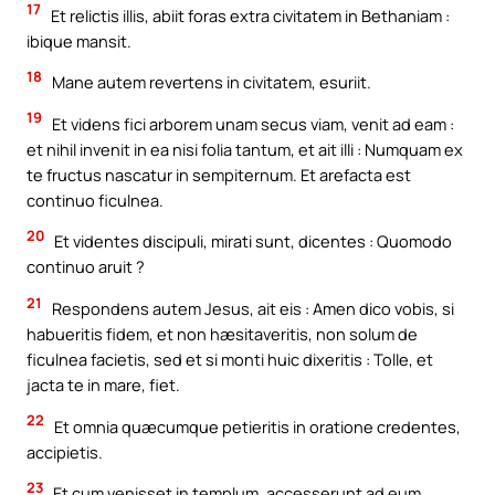
17
Et relictis illis, abiit foras extra civitatem in Bethaniam :
ibique mansit.
18
Mane autem revertens in civitatem, esuriit.
19
Et videns fici arborem unam secus viam, venit ad eam :
et nihil invenit in ea nisi folia tantum, et ait illi : Numquam ex
te fructus nascatur in sempiternum. Et arefacta est
continuo ficulnea.
20
Et videntes discipuli, mirati sunt, dicentes : Quomodo
continuo aruit ?
21
Respondens autem Jesus, ait eis : Amen dico vobis, si
habueritis fidem, et non hæsitaveritis, non solum de
ficulnea facietis, sed et si monti huic dixeritis : Tolle, et
jacta te in mare, fiet.
22
Et omnia quæcumque petieritis in oratione credentes,
accipietis.
23
Et cum venisset in templum, accesserunt ad eum