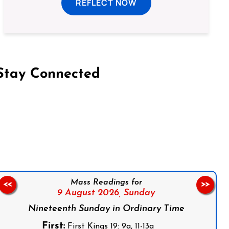
REFLECT NOW
Stay Connected
on Facebook
Follow us on Instagram
Follow us on X
Subscribe to our YouTube Channel
Follow us on WhatsApp
Mass Readings for
<<
>>
9 August 2026,
Sunday
Nineteenth Sunday in Ordinary Time
First:
First Kings 19: 9a, 11-13a