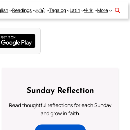
lish
Readings
தமிழ்
Tagalog
Latin
中文
More
Sunday Reflection
Read thoughtful reflections for each Sunday
and grow in faith.