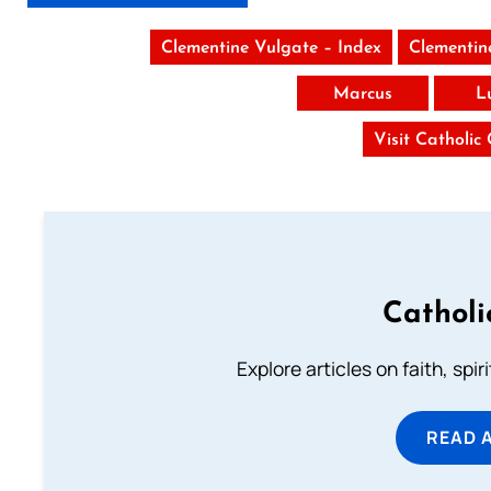
Clementine Vulgate – Index
Clementin
Marcus
L
Visit Catholic
Catholi
Explore articles on faith, spi
READ 