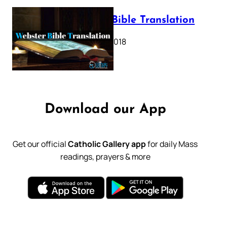
Webster Bible Translation
October 11, 2018
Download our App
Get our official
Catholic Gallery app
for daily Mass
readings, prayers & more