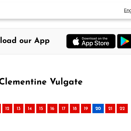
Eng
load our App
 Clementine Vulgate
12
13
14
15
16
17
18
19
20
21
22