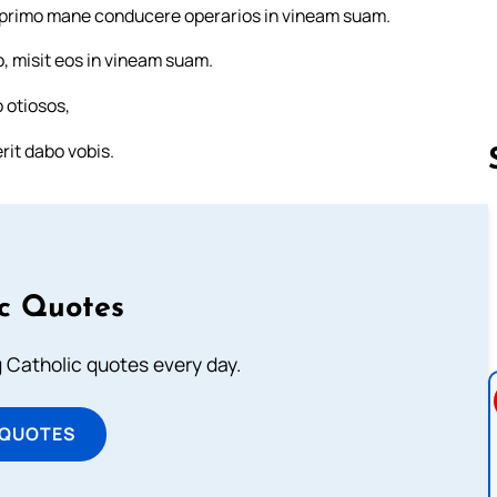
t primo mane conducere operarios in vineam suam.
, misit eos in vineam suam.
o otiosos,
erit dabo vobis.
Follow us 
ic Quotes
ng Catholic quotes every day.
 QUOTES