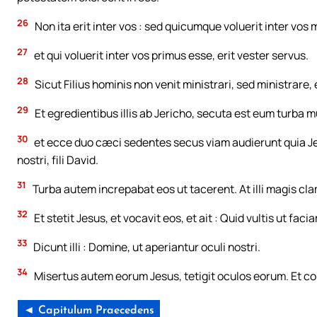
26
Non ita erit inter vos : sed quicumque voluerit inter vos ma
27
et qui voluerit inter vos primus esse, erit vester servus.
28
Sicut Filius hominis non venit ministrari, sed ministrar
29
Et egredientibus illis ab Jericho, secuta est eum turba m
30
et ecce duo cæci sedentes secus viam audierunt quia Jes
nostri, fili David.
31
Turba autem increpabat eos ut tacerent. At illi magis clam
32
Et stetit Jesus, et vocavit eos, et ait : Quid vultis ut faci
33
Dicunt illi : Domine, ut aperiantur oculi nostri.
34
Misertus autem eorum Jesus, tetigit oculos eorum. Et co
◄ Capitulum Praecedens