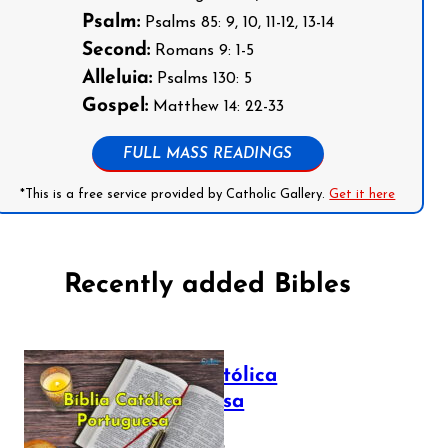
Psalm:
Psalms 85: 9, 10, 11-12, 13-14
Second:
Romans 9: 1-5
Alleluia:
Psalms 130: 5
Gospel:
Matthew 14: 22-33
FULL MASS READINGS
*This is a free service provided by Catholic Gallery.
Get it here
Recently added Bibles
Bíblia Católica
Portuguesa
July 16, 2025