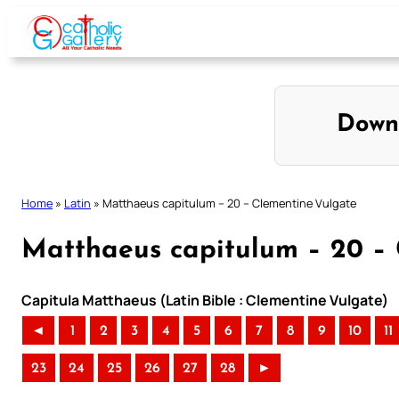
Skip
to
content
Down
Home
»
Latin
»
Matthaeus capitulum – 20 – Clementine Vulgate
Matthaeus capitulum – 20 –
Capitula Matthaeus (Latin Bible : Clementine Vulgate)
◄
1
2
3
4
5
6
7
8
9
10
11
23
24
25
26
27
28
►