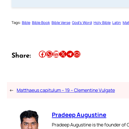
Tags:
Bible
Bible Book
Bible Verse
God’s Word
Holy Bible
Latin
Mat
Share this article on Facebook
Share this article on WhatsApp
Share this article on LinkedIn
Share this article on X
Share this article on Telegram
Email this Article
Share:
←
Matthaeus capitulum – 19 – Clementine Vulgate
Pradeep Augustine
Pradeep Augustine is the founder of C