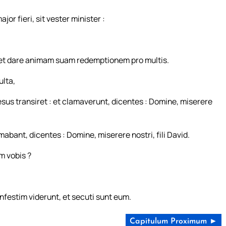
jor fieri, sit vester minister :
e, et dare animam suam redemptionem pro multis.
ulta,
us transiret : et clamaverunt, dicentes : Domine, miserere
abant, dicentes : Domine, miserere nostri, fili David.
am vobis ?
nfestim viderunt, et secuti sunt eum.
Capitulum Proximum ►