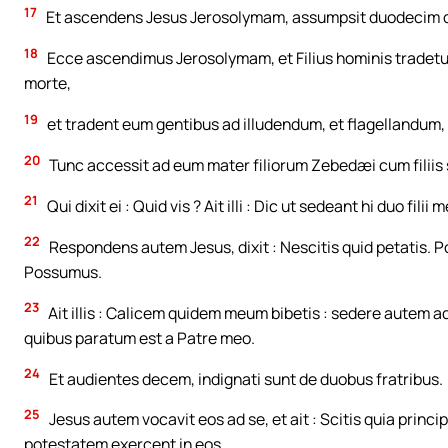
17
Et ascendens Jesus Jerosolymam, assumpsit duodecim disci
18
Ecce ascendimus Jerosolymam, et Filius hominis tradetu
morte,
19
et tradent eum gentibus ad illudendum, et flagellandum, e
20
Tunc accessit ad eum mater filiorum Zebedæi cum filiis s
21
Qui dixit ei : Quid vis ? Ait illi : Dic ut sedeant hi duo fi
22
Respondens autem Jesus, dixit : Nescitis quid petatis. P
Possumus.
23
Ait illis : Calicem quidem meum bibetis : sedere autem 
quibus paratum est a Patre meo.
24
Et audientes decem, indignati sunt de duobus fratribus.
25
Jesus autem vocavit eos ad se, et ait : Scitis quia princ
potestatem exercent in eos.