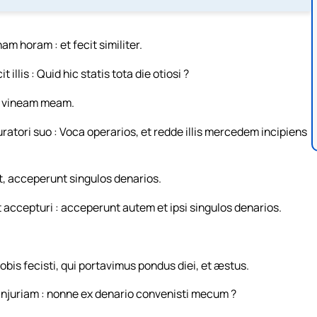
am horam : et fecit similiter.
 illis : Quid hic statis tota die otiosi ?
 in vineam meam.
tori suo : Voca operarios, et redde illis mercedem incipiens
, acceperunt singulos denarios.
t accepturi : acceperunt autem et ipsi singulos denarios.
nobis fecisti, qui portavimus pondus diei, et æstus.
i injuriam : nonne ex denario convenisti mecum ?