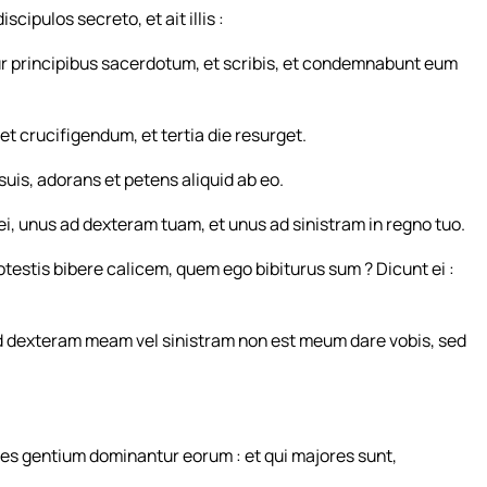
pulos secreto, et ait illis :
r principibus sacerdotum, et scribis, et condemnabunt eum
t crucifigendum, et tertia die resurget.
uis, adorans et petens aliquid ab eo.
lii mei, unus ad dexteram tuam, et unus ad sinistram in regno tuo.
otestis bibere calicem, quem ego bibiturus sum ? Dicunt ei :
ad dexteram meam vel sinistram non est meum dare vobis, sed
ipes gentium dominantur eorum : et qui majores sunt,