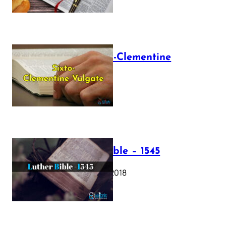
The Sixto-Clementine
Vulgate
July 12, 2025
Luther Bible – 1545
October 17, 2018