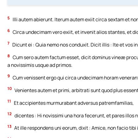
5
Illi autem abierunt. Iterum autem exiit circa sextam et non
6
Circa undecimam vero exiit, et invenit alios stantes, et dicit
7
Dicunt ei : Quia nemo nos conduxit. Dicit illis : Ite et vos
8
Cum sero autem factum esset, dicit dominus vineæ procura
a novissimis usque ad primos.
9
Cum venissent ergo qui circa undecimam horam venerant
10
Venientes autem et primi, arbitrati sunt quod plus essen
11
Et accipientes murmurabant adversus patremfamilias,
12
dicentes : Hi novissimi una hora fecerunt, et pares illos 
13
At ille respondens uni eorum, dixit : Amice, non facio tib