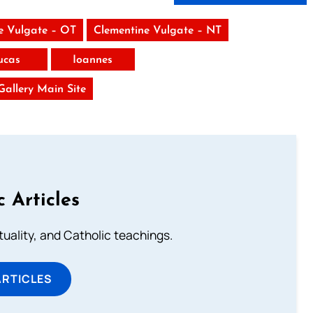
e Vulgate – OT
Clementine Vulgate – NT
ucas
Ioannes
 Gallery Main Site
c Articles
rituality, and Catholic teachings.
ARTICLES