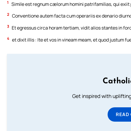
1
Simile est regnum cælorum homini patrifamilias, qui exii
2
Conventione autem facta cum operariis ex denario diurno
3
Et egressus circa horam tertiam, vidit alios stantes in for
4
et dixit illis : Ite et vos in vineam meam, et quod justum fu
Cathol
Get inspired with uplifti
READ