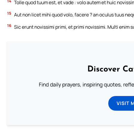
14
Tolle quod tuum est, et vade : volo autem et huic novissim
15
Aut non licet mihi quod volo, facere ? an oculus tuus ne
16
Sic erunt novissimi primi, et primi novissimi. Multi enim s
Discover Ca
Find daily prayers, inspiring quotes, ref
VISIT 