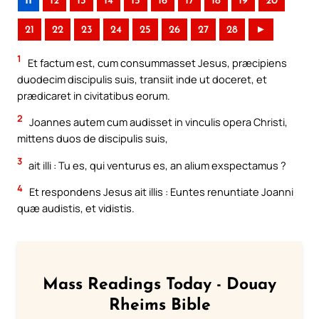
11
12
13
14
15
16
17
18
19
20
21
22
23
24
25
26
27
28
►
1
Et factum est, cum consummasset Jesus, præcipiens
duodecim discipulis suis, transiit inde ut doceret, et
prædicaret in civitatibus eorum.
2
Joannes autem cum audisset in vinculis opera Christi,
mittens duos de discipulis suis,
3
ait illi : Tu es, qui venturus es, an alium exspectamus ?
4
Et respondens Jesus ait illis : Euntes renuntiate Joanni
quæ audistis, et vidistis.
Mass Readings Today - Douay
Rheims Bible