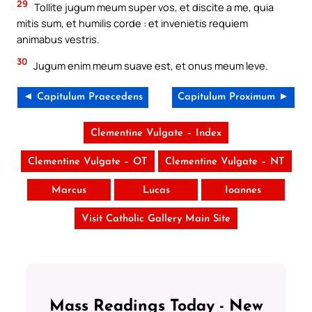
29
Tollite jugum meum super vos, et discite a me, quia
mitis sum, et humilis corde : et invenietis requiem
animabus vestris.
30
Jugum enim meum suave est, et onus meum leve.
◄ Capitulum Praecedens
Capitulum Proximum ►
Clementine Vulgate – Index
Clementine Vulgate – OT
Clementine Vulgate – NT
Marcus
Lucas
Ioannes
Visit Catholic Gallery Main Site
Mass Readings Today - New