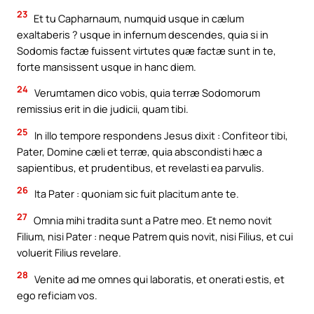
23
Et tu Capharnaum, numquid usque in cælum
exaltaberis ? usque in infernum descendes, quia si in
Sodomis factæ fuissent virtutes quæ factæ sunt in te,
forte mansissent usque in hanc diem.
24
Verumtamen dico vobis, quia terræ Sodomorum
remissius erit in die judicii, quam tibi.
25
In illo tempore respondens Jesus dixit : Confiteor tibi,
Pater, Domine cæli et terræ, quia abscondisti hæc a
sapientibus, et prudentibus, et revelasti ea parvulis.
26
Ita Pater : quoniam sic fuit placitum ante te.
27
Omnia mihi tradita sunt a Patre meo. Et nemo novit
Filium, nisi Pater : neque Patrem quis novit, nisi Filius, et cui
voluerit Filius revelare.
28
Venite ad me omnes qui laboratis, et onerati estis, et
ego reficiam vos.