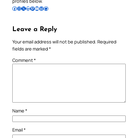
profiles below.
Follow Pradeep on Facebook
Follow Pradeep on Instagram
Follow Pradeep on X
Follow Pradeep on LinkedIn
Follow Pradeep on Pinterest
Subscribe to Pradeep’s Youtube Channel
Follow Pradeep on WordPress
Follow Pradeep on GitHub
Leave a Reply
Your email address will not be published.
Required
fields are marked
*
Comment
*
Name
*
Email
*