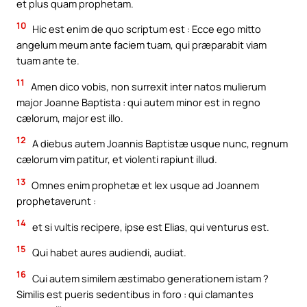
et plus quam prophetam.
10
Hic est enim de quo scriptum est : Ecce ego mitto
angelum meum ante faciem tuam, qui præparabit viam
tuam ante te.
11
Amen dico vobis, non surrexit inter natos mulierum
major Joanne Baptista : qui autem minor est in regno
cælorum, major est illo.
12
A diebus autem Joannis Baptistæ usque nunc, regnum
cælorum vim patitur, et violenti rapiunt illud.
13
Omnes enim prophetæ et lex usque ad Joannem
prophetaverunt :
14
et si vultis recipere, ipse est Elias, qui venturus est.
15
Qui habet aures audiendi, audiat.
16
Cui autem similem æstimabo generationem istam ?
Similis est pueris sedentibus in foro : qui clamantes