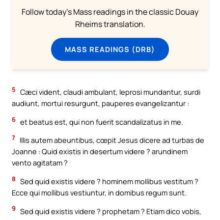
Follow today's Mass readings in the classic Douay
Rheims translation.
MASS READINGS (DRB)
5
Cæci vident, claudi ambulant, leprosi mundantur, surdi
audiunt, mortui resurgunt, pauperes evangelizantur :
6
et beatus est, qui non fuerit scandalizatus in me.
7
Illis autem abeuntibus, cœpit Jesus dicere ad turbas de
Joanne : Quid existis in desertum videre ? arundinem
vento agitatam ?
8
Sed quid existis videre ? hominem mollibus vestitum ?
Ecce qui mollibus vestiuntur, in domibus regum sunt.
9
Sed quid existis videre ? prophetam ? Etiam dico vobis,