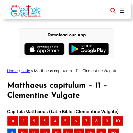
Skip
to
content
Download our App
Home
»
Latin
»
Matthaeus capitulum – 11 – Clementine Vulgate
Matthaeus capitulum – 11 –
Clementine Vulgate
Capitula Matthaeus (Latin Bible : Clementine Vulgate)
◄
1
2
3
4
5
6
7
8
9
10