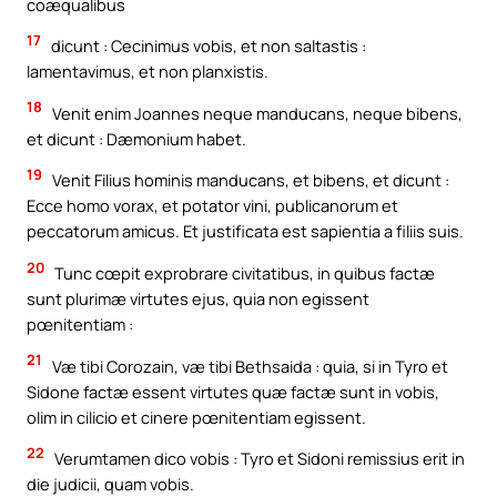
coæqualibus
17
dicunt : Cecinimus vobis, et non saltastis :
lamentavimus, et non planxistis.
18
Venit enim Joannes neque manducans, neque bibens,
et dicunt : Dæmonium habet.
19
Venit Filius hominis manducans, et bibens, et dicunt :
Ecce homo vorax, et potator vini, publicanorum et
peccatorum amicus. Et justificata est sapientia a filiis suis.
20
Tunc cœpit exprobrare civitatibus, in quibus factæ
sunt plurimæ virtutes ejus, quia non egissent
pœnitentiam :
21
Væ tibi Corozain, væ tibi Bethsaida : quia, si in Tyro et
Sidone factæ essent virtutes quæ factæ sunt in vobis,
olim in cilicio et cinere pœnitentiam egissent.
22
Verumtamen dico vobis : Tyro et Sidoni remissius erit in
die judicii, quam vobis.