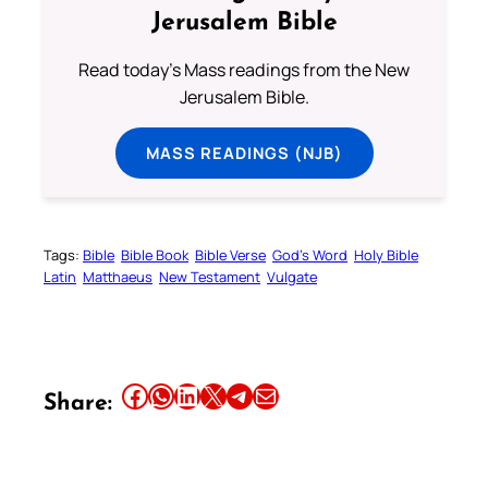
Jerusalem Bible
Read today's Mass readings from the New
Jerusalem Bible.
MASS READINGS (NJB)
Tags:
Bible
Bible Book
Bible Verse
God’s Word
Holy Bible
Latin
Matthaeus
New Testament
Vulgate
Share this article on Facebook
Share this article on WhatsApp
Share this article on LinkedIn
Share this article on X
Share this article on Telegram
Email this Article
Share: