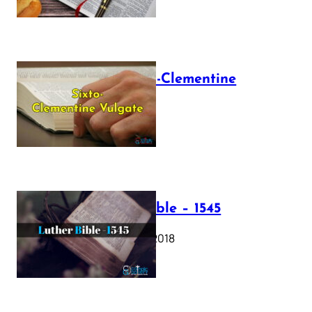
The Sixto-Clementine
Vulgate
July 12, 2025
Luther Bible – 1545
October 17, 2018