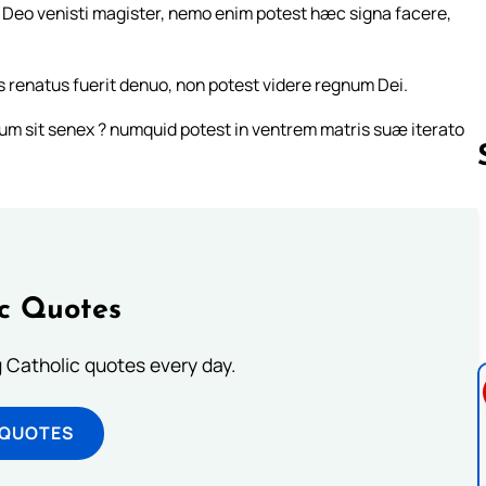
 a Deo venisti magister, nemo enim potest hæc signa facere,
uis renatus fuerit denuo, non potest videre regnum Dei.
m sit senex ? numquid potest in ventrem matris suæ iterato
Follow us 
ic Quotes
ng Catholic quotes every day.
 QUOTES