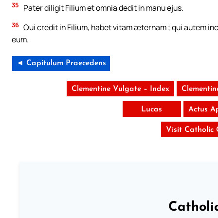
35
Pater diligit Filium et omnia dedit in manu ejus.
36
Qui credit in Filium, habet vitam æternam ; qui autem inc
eum.
◄ Capitulum Praecedens
Clementine Vulgate – Index
Clementin
Lucas
Actus A
Visit Catholic
Catholi