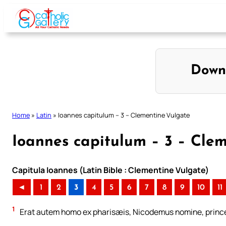
Skip
to
content
Down
Home
»
Latin
»
Ioannes capitulum – 3 – Clementine Vulgate
Ioannes capitulum – 3 – Cle
Capitula Ioannes (Latin Bible : Clementine Vulgate)
◄
1
2
3
4
5
6
7
8
9
10
11
1
Erat autem homo ex pharisæis, Nicodemus nomine, prin