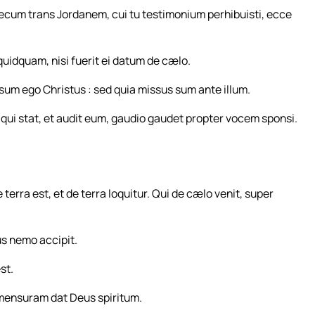
 tecum trans Jordanem, cui tu testimonium perhibuisti, ecce
uidquam, nisi fuerit ei datum de cælo.
 sum ego Christus : sed quia missus sum ante illum.
ui stat, et audit eum, gaudio gaudet propter vocem sponsi.
terra est, et de terra loquitur. Qui de cælo venit, super
jus nemo accipit.
st.
 mensuram dat Deus spiritum.