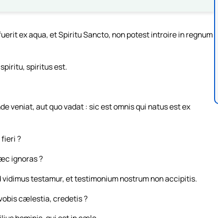
uerit ex aqua, et Spiritu Sancto, non potest introire in regnum
iritu, spiritus est.
nde veniat, aut quo vadat : sic est omnis qui natus est ex
ieri ?
 hæc ignoras ?
 vidimus testamur, et testimonium nostrum non accipitis.
 vobis cælestia, credetis ?