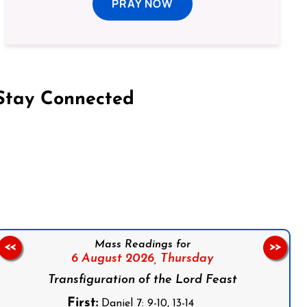
PRAY NOW
Stay Connected
on Facebook
Follow us on Instagram
Follow us on X
Subscribe to our YouTube Channel
Follow us on WhatsApp
Mass Readings for
<<
>>
6 August 2026,
Thursday
Transfiguration of the Lord Feast
First:
Daniel 7: 9-10, 13-14