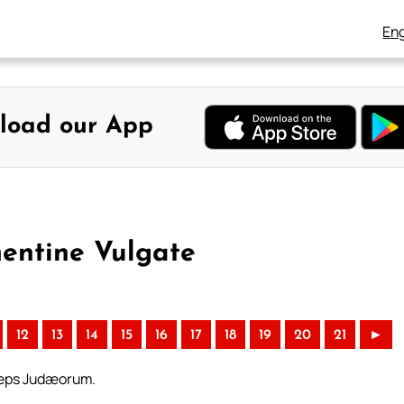
Eng
load our App
mentine Vulgate
12
13
14
15
16
17
18
19
20
21
►
ceps Judæorum.