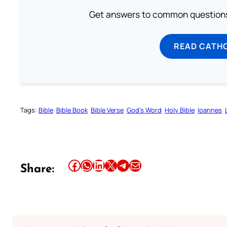
Get answers to common questions 
READ CATH
Tags:
Bible
Bible Book
Bible Verse
God’s Word
Holy Bible
Ioannes
Share this article on Facebook
Share this article on WhatsApp
Share this article on LinkedIn
Share this article on X
Share this article on Telegram
Email this Article
Share: