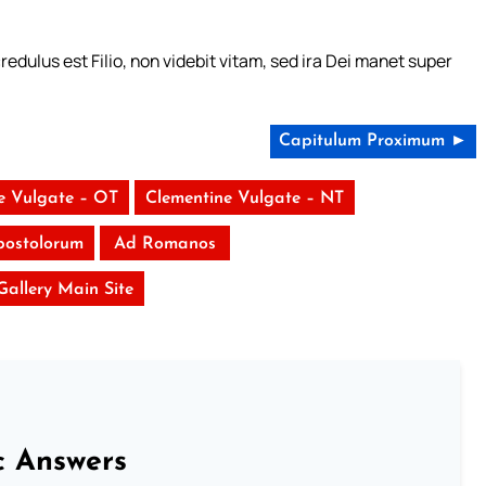
redulus est Filio, non videbit vitam, sed ira Dei manet super
Capitulum Proximum ►
e Vulgate – OT
Clementine Vulgate – NT
postolorum
Ad Romanos
 Gallery Main Site
c Answers