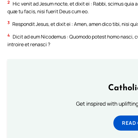
2
Hic venit ad Jesum nocte, et dixit ei : Rabbi, scimus quia
quæ tu facis, nisi fuerit Deus cum eo.
3
Respondit Jesus, et dixit ei : Amen, amen dico tibi, nisi q
4
Dicit ad eum Nicodemus : Quomodo potest homo nasci, cu
introire et renasci ?
Cathol
Get inspired with uplifti
READ