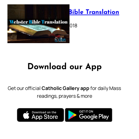
Webster Bible Translation
October 11, 2018
Download our App
Get our official
Catholic Gallery app
for daily Mass
readings, prayers & more