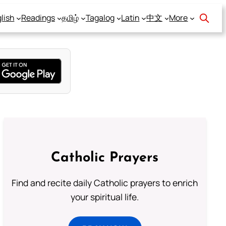
lish
Readings
தமிழ்
Tagalog
Latin
中文
More
Catholic Prayers
Find and recite daily Catholic prayers to enrich
your spiritual life.