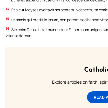
Et nemo ascendit in cælum, nisi qui descendit de cælo, Fil
14
Et sicut Moyses exaltavit serpentem in deserto, ita exalta
15
ut omnis qui credit in ipsum, non pereat, sed habeat vi
16
Sic enim Deus dilexit mundum, ut Filium suum unigenitum 
vitam æternam.
Catholi
Explore articles on faith, spi
READ 