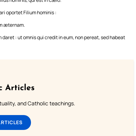
ius hominis, qui est in cælo.
ri oportet Filium hominis :
tam æternam.
daret : ut omnis qui credit in eum, non pereat, sed habeat
c Articles
rituality, and Catholic teachings.
ARTICLES