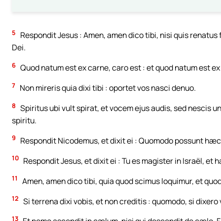
5
Respondit Jesus : Amen, amen dico tibi, nisi quis renatus f
Dei.
6
Quod natum est ex carne, caro est : et quod natum est ex sp
7
Non mireris quia dixi tibi : oportet vos nasci denuo.
8
Spiritus ubi vult spirat, et vocem ejus audis, sed nescis u
spiritu.
9
Respondit Nicodemus, et dixit ei : Quomodo possunt hæc f
10
Respondit Jesus, et dixit ei : Tu es magister in Israël, et
11
Amen, amen dico tibi, quia quod scimus loquimur, et quod
12
Si terrena dixi vobis, et non creditis : quomodo, si dixero
13