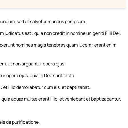
mundum, sed ut salvetur mundus per ipsum.
 judicatus est : quia non credit in nomine unigeniti Filii Dei.
ilexerunt homines magis tenebras quam lucem : erant enim
cem, ut non arguantur opera ejus :
ur opera ejus, quia in Deo sunt facta.
 et illic demorabatur cum eis, et baptizabat.
 quia aquæ multæ erant illic, et veniebant et baptizabantur.
is de purificatione.