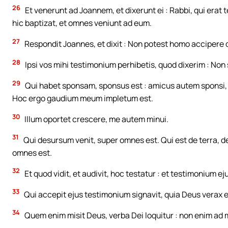
26
Et venerunt ad Joannem, et dixerunt ei : Rabbi, qui erat
hic baptizat, et omnes veniunt ad eum.
27
Respondit Joannes, et dixit : Non potest homo accipere q
28
Ipsi vos mihi testimonium perhibetis, quod dixerim : Non
29
Qui habet sponsam, sponsus est : amicus autem sponsi, q
Hoc ergo gaudium meum impletum est.
30
Illum oportet crescere, me autem minui.
31
Qui desursum venit, super omnes est. Qui est de terra, de 
omnes est.
32
Et quod vidit, et audivit, hoc testatur : et testimonium e
33
Qui accepit ejus testimonium signavit, quia Deus verax e
34
Quem enim misit Deus, verba Dei loquitur : non enim ad