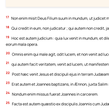
17
Non enim misit Deus Filium suum in mundum, ut judicet 
18
Qui credit in eum, non judicatur ; qui autem non credit, jam
19
Hoc est autem judicium : quia lux venit in mundum, et d
eorum mala opera.
20
Omnis enim qui male agit, odit lucem, et non venit ad lu
21
qui autem facit veritatem, venit ad lucem, ut manifestent
22
Post hæc venit Jesus et discipuli ejus in terram Judæam :
23
Erat autem et Joannes baptizans, in Ænnon, juxta Salim :
24
Nondum enim missus fuerat Joannes in carcerem.
25
Facta est autem quæstio ex discipulis Joannis cum Judæ