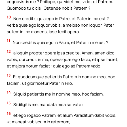
cognovistis me ? Philippe, qui videt me, videt et Patrem.
Quomodo tu dicis : Ostende nobis Patrem ?
10
Non creditis quia ego in Patre, et Pater in me est ?
Verba quæ ego loquor vobis, a meipso non loquor. Pater
autem in me manens, ipse fecit opera.
11
Non creditis quia ego in Patre, et Pater in me est ?
12
alioquin propter opera ipsa credite. Amen, amen dico
vobis, qui credit in me, opera quæ ego facio, et ipse faciet,
et majora horum faciet : quia ego ad Patrem vado.
13
Et quodcumque petieritis Patrem in nomine meo, hoc
faciam : ut glorificetur Pater in Filio.
14
Si quid petieritis me in nomine meo, hoc faciam.
15
Si diligitis me, mandata mea servate :
16
et ego rogabo Patrem, et alium Paraclitum dabit vobis,
ut maneat vobiscum in æternum,