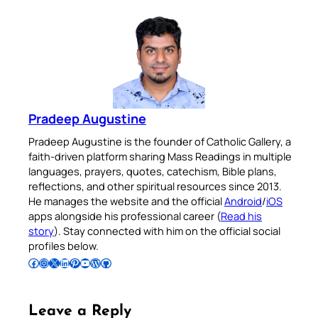
Available on:
No Thanks
Pradeep Augustine
Pradeep Augustine is the founder of Catholic Gallery, a
faith-driven platform sharing Mass Readings in multiple
languages, prayers, quotes, catechism, Bible plans,
reflections, and other spiritual resources since 2013.
He manages the website and the official
Android
/
iOS
apps alongside his professional career (
Read his
story
). Stay connected with him on the official social
profiles below.
Follow Pradeep on Facebook
Follow Pradeep on Instagram
Follow Pradeep on X
Follow Pradeep on LinkedIn
Follow Pradeep on Pinterest
Subscribe to Pradeep’s Youtube Channel
Follow Pradeep on WordPress
Follow Pradeep on GitHub
Leave a Reply