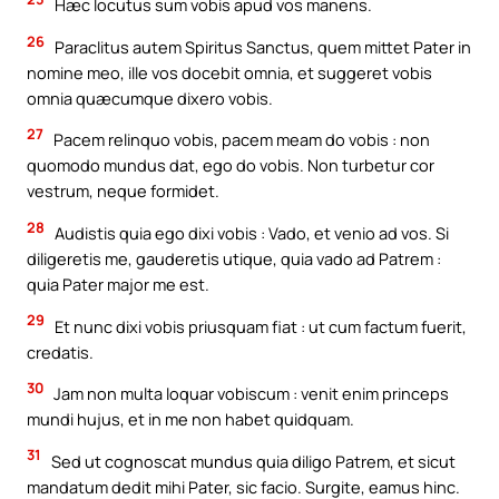
Hæc locutus sum vobis apud vos manens.
26
Paraclitus autem Spiritus Sanctus, quem mittet Pater in
nomine meo, ille vos docebit omnia, et suggeret vobis
omnia quæcumque dixero vobis.
27
Pacem relinquo vobis, pacem meam do vobis : non
quomodo mundus dat, ego do vobis. Non turbetur cor
vestrum, neque formidet.
28
Audistis quia ego dixi vobis : Vado, et venio ad vos. Si
diligeretis me, gauderetis utique, quia vado ad Patrem :
quia Pater major me est.
29
Et nunc dixi vobis priusquam fiat : ut cum factum fuerit,
credatis.
30
Jam non multa loquar vobiscum : venit enim princeps
mundi hujus, et in me non habet quidquam.
31
Sed ut cognoscat mundus quia diligo Patrem, et sicut
mandatum dedit mihi Pater, sic facio. Surgite, eamus hinc.