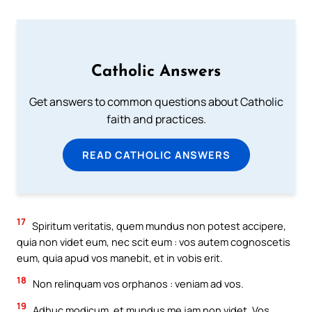
Catholic Answers
Get answers to common questions about Catholic
faith and practices.
READ CATHOLIC ANSWERS
17
Spiritum veritatis, quem mundus non potest accipere,
quia non videt eum, nec scit eum : vos autem cognoscetis
eum, quia apud vos manebit, et in vobis erit.
18
Non relinquam vos orphanos : veniam ad vos.
19
Adhuc modicum, et mundus me jam non videt. Vos