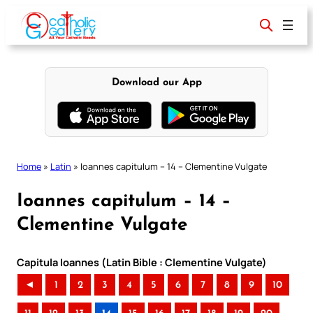
Skip
to
content
Download our App
Home
»
Latin
»
Ioannes capitulum – 14 – Clementine Vulgate
Ioannes capitulum – 14 –
Clementine Vulgate
Capitula Ioannes (Latin Bible : Clementine Vulgate)
◄
1
2
3
4
5
6
7
8
9
10