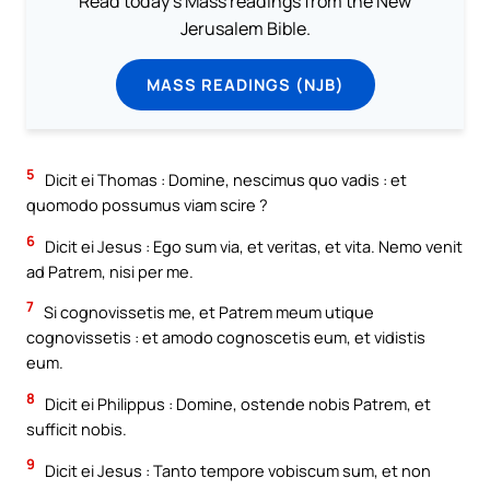
Read today's Mass readings from the New
Jerusalem Bible.
MASS READINGS (NJB)
5
Dicit ei Thomas : Domine, nescimus quo vadis : et
quomodo possumus viam scire ?
6
Dicit ei Jesus : Ego sum via, et veritas, et vita. Nemo venit
ad Patrem, nisi per me.
7
Si cognovissetis me, et Patrem meum utique
cognovissetis : et amodo cognoscetis eum, et vidistis
eum.
8
Dicit ei Philippus : Domine, ostende nobis Patrem, et
sufficit nobis.
9
Dicit ei Jesus : Tanto tempore vobiscum sum, et non