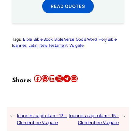
READ QUOTES
Tags:
Bible
Bible Book
Bible Verse
God’s Word
Holy Bible
Ioannes
Latin
New Testament
Vulgate
Your Faith. Your Way.
Share this article on Facebook
Share this article on WhatsApp
Share this article on LinkedIn
Share this article on X
Share this article on Telegram
Email this Article
Share:
Download the Catholic
Gallery app for offline Mass
readings, daily prayers, and
audio Bible — all in one
←
Ioannes capitulum – 13 –
Ioannes capitulum – 15 –
→
place.
Clementine Vulgate
Clementine Vulgate