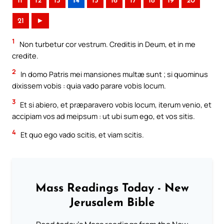
11
12
13
14
15
16
17
18
19
20
21
►
1
Non turbetur cor vestrum. Creditis in Deum, et in me
credite.
2
In domo Patris mei mansiones multæ sunt ; si quominus
dixissem vobis : quia vado parare vobis locum.
3
Et si abiero, et præparavero vobis locum, iterum venio, et
accipiam vos ad meipsum : ut ubi sum ego, et vos sitis.
4
Et quo ego vado scitis, et viam scitis.
Mass Readings Today - New
Jerusalem Bible