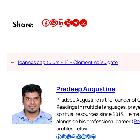
Share this article on Facebook
Share this article on WhatsApp
Share this article on LinkedIn
Share this article on X
Share this article on Telegram
Email this Article
Share:
←
Ioannes capitulum – 14 – Clementine Vulgate
Pradeep Augustine
Pradeep Augustine is the founder of C
Readings in multiple languages, praye
spiritual resources since 2013. He ma
alongside his professional career (
Re
profiles below.
Follow Pradeep on Facebook
Follow Pradeep on Instagram
Follow Pradeep on X
Follow Pradeep on LinkedIn
Follow Pradeep on Pinterest
Subscribe to Pradeep’s Youtube Channel
Follow Pradeep on WordPress
Follow Pradeep on GitHub