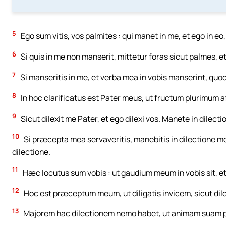
5
Ego sum vitis, vos palmites : qui manet in me, et ego in eo
6
Si quis in me non manserit, mittetur foras sicut palmes, et
7
Si manseritis in me, et verba mea in vobis manserint, quod
8
In hoc clarificatus est Pater meus, ut fructum plurimum aff
9
Sicut dilexit me Pater, et ego dilexi vos. Manete in dilect
10
Si præcepta mea servaveritis, manebitis in dilectione me
dilectione.
11
Hæc locutus sum vobis : ut gaudium meum in vobis sit, e
12
Hoc est præceptum meum, ut diligatis invicem, sicut dile
13
Majorem hac dilectionem nemo habet, ut animam suam po