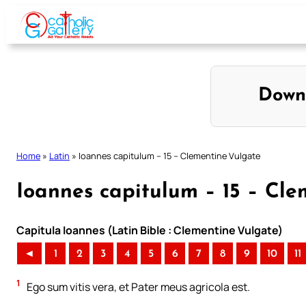
Skip
to
content
Down
Home
»
Latin
»
Ioannes capitulum – 15 – Clementine Vulgate
Ioannes capitulum – 15 – Cle
Capitula Ioannes (Latin Bible : Clementine Vulgate)
◄
1
2
3
4
5
6
7
8
9
10
11
1
Ego sum vitis vera, et Pater meus agricola est.