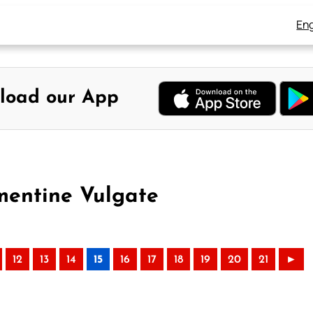
Eng
load our App
mentine Vulgate
12
13
14
15
16
17
18
19
20
21
►