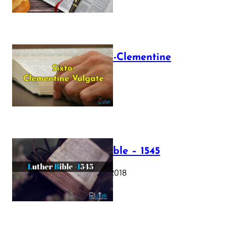
The Sixto-Clementine
Vulgate
July 12, 2025
Luther Bible – 1545
October 17, 2018