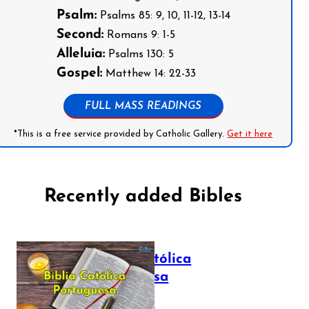
Psalm:
Psalms 85: 9, 10, 11-12, 13-14
Second:
Romans 9: 1-5
Alleluia:
Psalms 130: 5
Gospel:
Matthew 14: 22-33
FULL MASS READINGS
*This is a free service provided by Catholic Gallery.
Get it here
Recently added Bibles
Bíblia Católica
Portuguesa
July 16, 2025