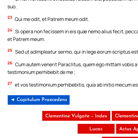
suo.
23
Qui me odit, et Patrem meum odit.
24
Si opera non fecissem in eis quæ nemo alius fecit, pecc
et Patrem meum.
25
Sed ut adimpleatur sermo, qui in lege eorum scriptus est
26
Cum autem venerit Paraclitus, quem ego mittam vobis a Pat
testimonium perhibebit de me ;
27
et vos testimonium perhibebitis, quia ab initio mecum est
◄ Capitulum Praecedens
Clementine Vulgate – Index
Clementin
Lucas
Actus A