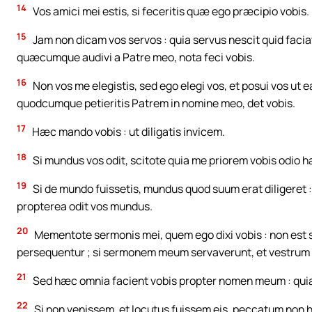
14
Vos amici mei estis, si feceritis quæ ego præcipio vobis.
15
Jam non dicam vos servos : quia servus nescit quid facia
quæcumque audivi a Patre meo, nota feci vobis.
16
Non vos me elegistis, sed ego elegi vos, et posui vos ut ea
quodcumque petieritis Patrem in nomine meo, det vobis.
17
Hæc mando vobis : ut diligatis invicem.
18
Si mundus vos odit, scitote quia me priorem vobis odio h
19
Si de mundo fuissetis, mundus quod suum erat diligeret :
propterea odit vos mundus.
20
Mementote sermonis mei, quem ego dixi vobis : non est s
persequentur ; si sermonem meum servaverunt, et vestrum
21
Sed hæc omnia facient vobis propter nomen meum : quia
22
Si non venissem, et locutus fuissem eis, peccatum non