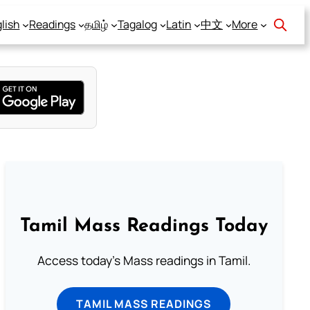
lish
Readings
தமிழ்
Tagalog
Latin
中文
More
Tamil Mass Readings Today
Access today's Mass readings in Tamil.
TAMIL MASS READINGS