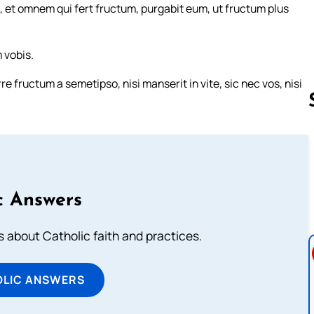
et omnem qui fert fructum, purgabit eum, ut fructum plus
 vobis.
e fructum a semetipso, nisi manserit in vite, sic nec vos, nisi
Follow us 
c Answers
about Catholic faith and practices.
OLIC ANSWERS