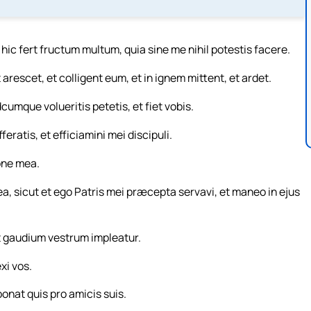
, hic fert fructum multum, quia sine me nihil potestis facere.
 arescet, et colligent eum, et in ignem mittent, et ardet.
cumque volueritis petetis, et fiet vobis.
eratis, et efficiamini mei discipuli.
ione mea.
a, sicut et ego Patris mei præcepta servavi, et maneo in ejus
t gaudium vestrum impleatur.
xi vos.
nat quis pro amicis suis.