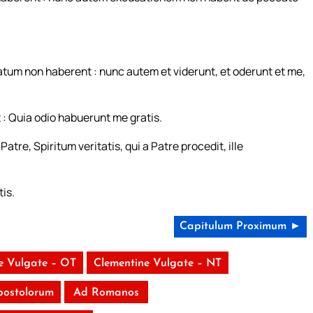
atum non haberent : nunc autem et viderunt, et oderunt et me,
 : Quia odio habuerunt me gratis.
re, Spiritum veritatis, qui a Patre procedit, ille
is.
Capitulum Proximum ►
e Vulgate – OT
Clementine Vulgate – NT
postolorum
Ad Romanos