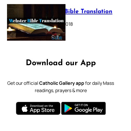
Webster Bible Translation
October 11, 2018
Download our App
Get our official
Catholic Gallery app
for daily Mass
readings, prayers & more