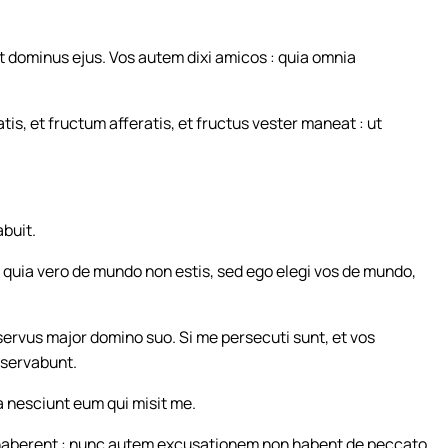
t dominus ejus. Vos autem dixi amicos : quia omnia
tis, et fructum afferatis, et fructus vester maneat : ut
abuit.
 quia vero de mundo non estis, sed ego elegi vos de mundo,
ervus major domino suo. Si me persecuti sunt, et vos
 servabunt.
 nesciunt eum qui misit me.
 haberent : nunc autem excusationem non habent de peccato