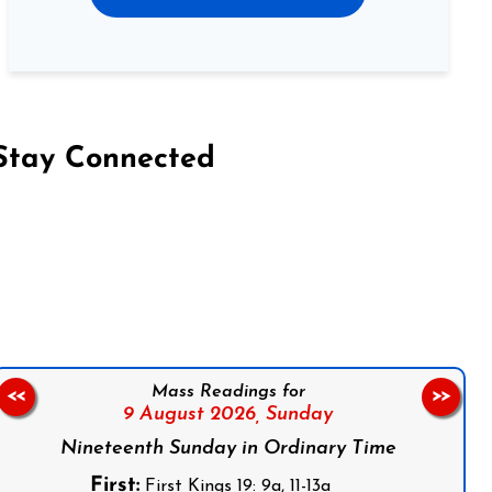
Stay Connected
on Facebook
Follow us on Instagram
Follow us on X
Subscribe to our YouTube Channel
Follow us on WhatsApp
Mass Readings for
<<
>>
9 August 2026,
Sunday
Nineteenth Sunday in Ordinary Time
First:
First Kings 19: 9a, 11-13a