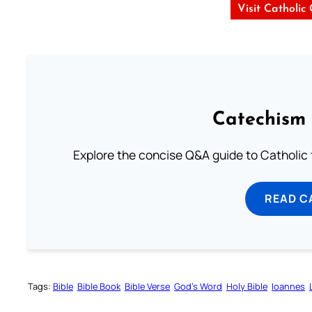
Visit Catholic
Catechism 
Explore the concise Q&A guide to Catholic f
READ C
Tags:
Bible
Bible Book
Bible Verse
God’s Word
Holy Bible
Ioannes