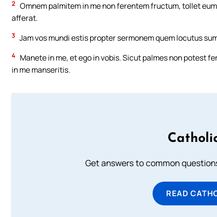
2
Omnem palmitem in me non ferentem fructum, tollet eum, 
afferat.
3
Jam vos mundi estis propter sermonem quem locutus sum
4
Manete in me, et ego in vobis. Sicut palmes non potest ferr
in me manseritis.
Catholi
Get answers to common questions 
READ CATH