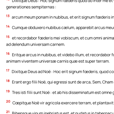
Dixitque Deus : Hoc signum fœderis quod do inter me e
generationes sempiternas :
13
arcum meum ponam in nubibus, et erit signum fœderis int
14
Cumque obduxero nubibus cælum, apparebit arcus meus 
15
et recordabor fœderis mei vobiscum, et cum omni anima 
ad delendum universam carnem.
16
Eritque arcus in nubibus, et videbo illum, et recordabo
animam viventem universæ carnis quæ est super terram.
17
Dixitque Deus ad Noë : Hoc erit signum fœderis, quod c
18
Erant ergo filii Noë, qui egressi sunt de arca, Sem, Cha
19
Tres isti filii sunt Noë : et ab his disseminatum est om
20
Cœpitque Noë vir agricola exercere terram, et plantavit
21
Bibensque vinum inebriatus est, et nudatus in tabernacu