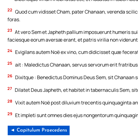
22
Quod cum vidisset Cham, pater Chanaan, verenda scilicet
foras.
23
At vero Sem et Japheth pallium imposuerunt humeris suis
faciesque eorum aversæ erant, et patris virilia non viderunt
24
Evigilans autem Noë ex vino, cum didicisset quæ fecerat e
25
ait : Maledictus Chanaan, servus servorum erit fratribus 
26
Dixitque : Benedictus Dominus Deus Sem, sit Chanaan s
27
Dilatet Deus Japheth, et habitet in tabernaculis Sem, s
28
Vixit autem Noë post diluvium trecentis quinquaginta an
29
Et impleti sunt omnes dies ejus nongentorum quinquagin
◄ Capitulum Praecedens