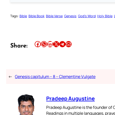
Tags:
Bible
Bible Book
Bible Verse
Genesis
God’s Word
Holy Bible
Share this article on Facebook
Share this article on WhatsApp
Share this article on LinkedIn
Share this article on X
Share this article on Telegram
Email this Article
Share:
←
Genesis capitulum – 8 – Clementine Vulgate
Pradeep Augustine
Pradeep Augustine is the founder of C
Readings in multiple languages, praye