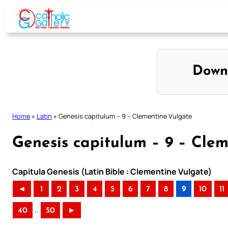
Skip
to
content
Down
Home
»
Latin
»
Genesis capitulum – 9 – Clementine Vulgate
Genesis capitulum – 9 – Cle
Capitula Genesis (Latin Bible : Clementine Vulgate)
◄
1
2
3
4
5
6
7
8
9
10
11
..
40
50
►