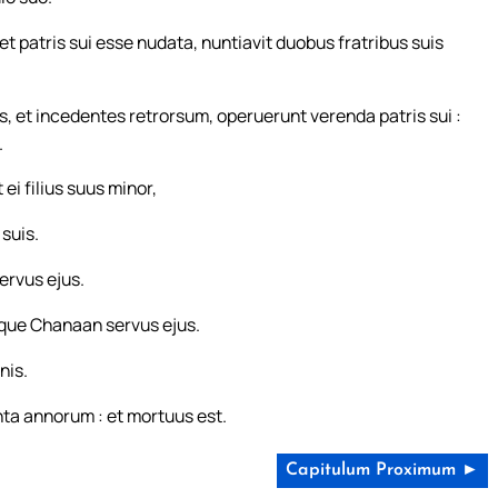
 patris sui esse nudata, nuntiavit duobus fratribus suis
, et incedentes retrorsum, operuerunt verenda patris sui :
.
i filius suus minor,
suis.
ervus ejus.
itque Chanaan servus ejus.
nis.
ta annorum : et mortuus est.
Capitulum Proximum ►