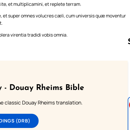
ite, et multiplicamini, et replete terram.
ræ, et super omnes volucres cæli, cum universis quæ moventur
t.
olera virentia tradidi vobis omnia.
Follow us 
 - Douay Rheims Bible
he classic Douay Rheims translation.
DINGS (DRB)