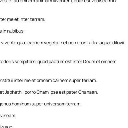
t vos, et ad omnem animam viventem, quæ est vobiscum in
er me et inter terram.
in nubibus :
vivente quæ carnem vegetat : et non erunt ultra aquæ diluvii
r fœderis sempiterni quod pactum est inter Deum et omnem
onstitui inter me et omnem carnem super terram.
m et Japheth : porro Cham ipse est pater Chanaan.
ne genus hominum super universam terram.
 vineam.
lo suo.