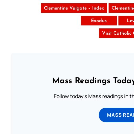
Clementine Vulgate – Index
Clementin
Exodus
Lev
Visit Catholic
Mass Readings Today
Follow today's Mass readings in t
MASS REA