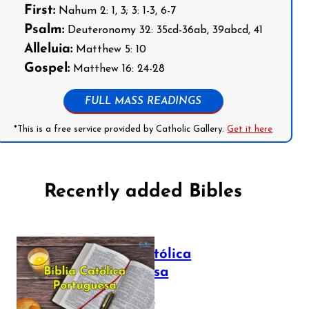
First:
Nahum 2: 1, 3; 3: 1-3, 6-7
Psalm:
Deuteronomy 32: 35cd-36ab, 39abcd, 41
Alleluia:
Matthew 5: 10
Gospel:
Matthew 16: 24-28
FULL MASS READINGS
*This is a free service provided by Catholic Gallery.
Get it here
Recently added Bibles
Bíblia Católica
Portuguesa
July 16, 2025