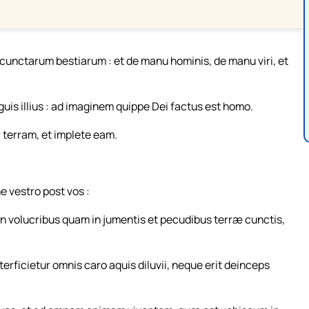
nctarum bestiarum : et de manu hominis, de manu viri, et
s illius : ad imaginem quippe Dei factus est homo.
 terram, et implete eam.
vestro post vos :
 volucribus quam in jumentis et pecudibus terræ cunctis,
icietur omnis caro aquis diluvii, neque erit deinceps