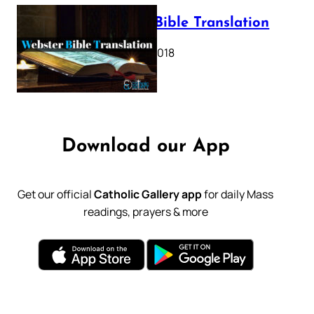
Webster Bible Translation
October 11, 2018
Download our App
Get our official
Catholic Gallery app
for daily Mass
readings, prayers & more