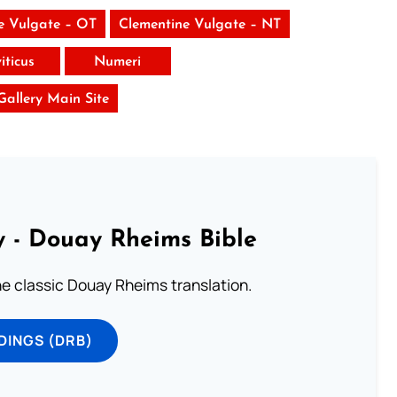
e Vulgate – OT
Clementine Vulgate – NT
iticus
Numeri
 Gallery Main Site
 - Douay Rheims Bible
he classic Douay Rheims translation.
DINGS (DRB)