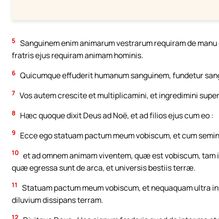
5
Sanguinem enim animarum vestrarum requiram de manu cu
fratris ejus requiram animam hominis.
6
Quicumque effuderit humanum sanguinem, fundetur sangui
7
Vos autem crescite et multiplicamini, et ingredimini super
8
Hæc quoque dixit Deus ad Noë, et ad filios ejus cum eo :
9
Ecce ego statuam pactum meum vobiscum, et cum semine 
10
et ad omnem animam viventem, quæ est vobiscum, tam in
quæ egressa sunt de arca, et universis bestiis terræ.
11
Statuam pactum meum vobiscum, et nequaquam ultra interf
diluvium dissipans terram.
12