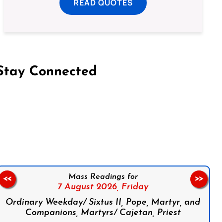
READ QUOTES
Stay Connected
on Facebook
Follow us on Instagram
Follow us on X
Subscribe to our YouTube Channel
Follow us on WhatsApp
Mass Readings for
<<
>>
7 August 2026,
Friday
Ordinary Weekday/ Sixtus II, Pope, Martyr, and
Companions, Martyrs/ Cajetan, Priest