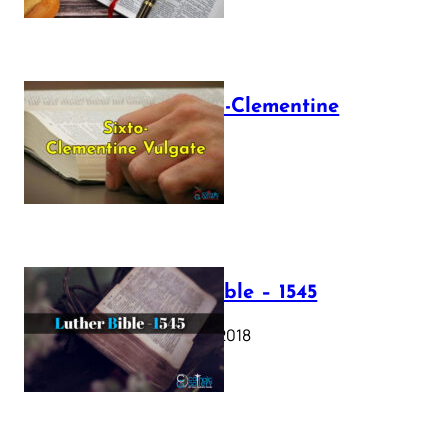
The Sixto-Clementine
Vulgate
July 12, 2025
Luther Bible – 1545
October 17, 2018