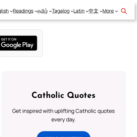
lish
Readings
தமிழ்
Tagalog
Latin
中文
More
Catholic Quotes
Get inspired with uplifting Catholic quotes
every day.