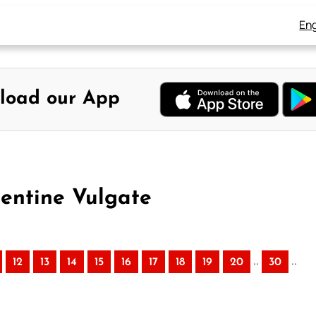
Eng
load our App
mentine Vulgate
..
..
12
13
14
15
16
17
18
19
20
30