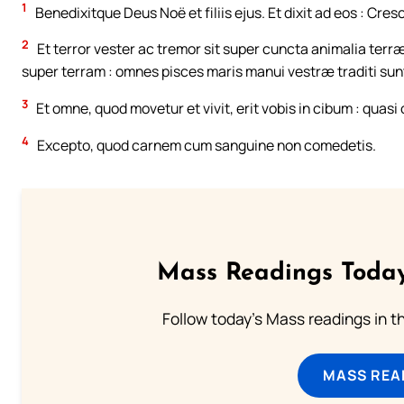
1
Benedixitque Deus Noë et filiis ejus. Et dixit ad eos : Cresc
2
Et terror vester ac tremor sit super cuncta animalia ter
super terram : omnes pisces maris manui vestræ traditi sun
3
Et omne, quod movetur et vivit, erit vobis in cibum : quasi 
4
Excepto, quod carnem cum sanguine non comedetis.
Mass Readings Today
Follow today's Mass readings in t
MASS REA