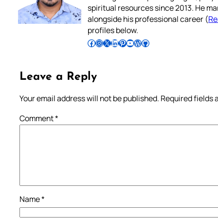
spiritual resources since 2013. He ma
alongside his professional career (
Re
profiles below.
Follow Pradeep on Facebook
Follow Pradeep on Instagram
Follow Pradeep on X
Follow Pradeep on LinkedIn
Follow Pradeep on Pinterest
Subscribe to Pradeep’s Youtube Channel
Follow Pradeep on WordPress
Follow Pradeep on GitHub
Leave a Reply
Your email address will not be published.
Required fields
Comment
*
Name
*