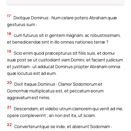
17
Dixitque Dominus : Num celare potero Abraham quæ
gesturus sum :
18
cum futurus sit in gentem magnam, ac robustissimam,
et benedicendæ sint in illo omnes nationes terræ ?
19
Scio enim quod præcepturus sit filiis suis, et domui
suæ post se ut custodiant viam Domini, et faciant judicium
et justitiam : ut adducat Dominus propter Abraham omnia
quæ locutus est ad eum.
20
Dixit itaque Dominus : Clamor Sodomorum et
Gomorrhæ multiplicatus est, et peccatum eorum
aggravatum est nimis.
21
Descendam, et videbo utrum clamorem qui venit ad me,
opere compleverint ; an non est ita, ut sciam.
22
Converteruntque se inde, et abierunt Sodomam :