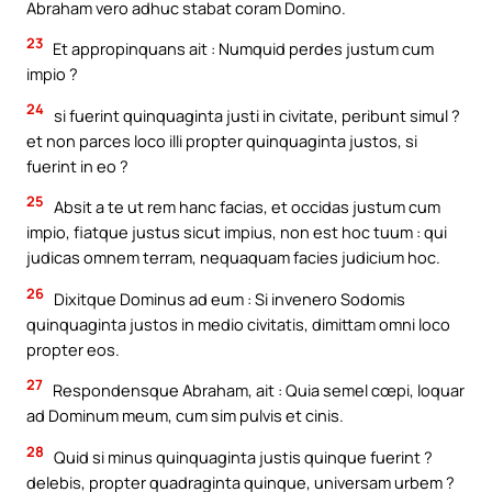
Abraham vero adhuc stabat coram Domino.
23
Et appropinquans ait : Numquid perdes justum cum
impio ?
24
si fuerint quinquaginta justi in civitate, peribunt simul ?
et non parces loco illi propter quinquaginta justos, si
fuerint in eo ?
25
Absit a te ut rem hanc facias, et occidas justum cum
impio, fiatque justus sicut impius, non est hoc tuum : qui
judicas omnem terram, nequaquam facies judicium hoc.
26
Dixitque Dominus ad eum : Si invenero Sodomis
quinquaginta justos in medio civitatis, dimittam omni loco
propter eos.
27
Respondensque Abraham, ait : Quia semel cœpi, loquar
ad Dominum meum, cum sim pulvis et cinis.
28
Quid si minus quinquaginta justis quinque fuerint ?
delebis, propter quadraginta quinque, universam urbem ?