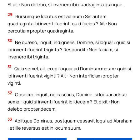
Et ait : Non delebo, si invenero ibi quadraginta quinque.
29
Rursumque locutus est ad eum : Sin autem
quadraginta ibi inventi fuerint, quid facies ? Ait : Non
percutiam propter quadraginta.
30
Ne quæso, inquit, indigneris, Domine, si loquar : quid si
ibi inventi fuerint triginta ? Respondit : Non faciam, si
invenero ibi triginta.
31
Quia semel, ait, cœpi loquar ad Dominum meum : quid si
ibi inventi fuerint viginti ? Ait : Non interficiam propter
viginti.
32
Obsecro, inquit, ne irascaris, Domine, si loquar adhuc
semel : quid si inventi fuerint ibi decem ? Et dixit : Non
delebo propter decem.
33
Abiitque Dominus, postquam cessavit loqui ad Abraham
: et ille reversus est in locum suum.