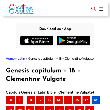
Skip
to
content
Download our App
Home
»
Latin
»
Genesis capitulum – 18 – Clementine Vulgate
Genesis capitulum – 18 –
Clementine Vulgate
Capitula Genesis (Latin Bible : Clementine Vulgate)
..
◄
1
11
12
13
14
15
16
17
18