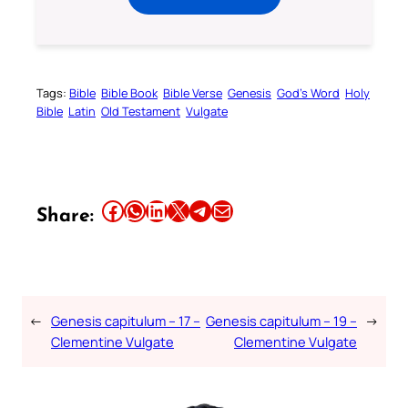
Tags:
Bible
Bible Book
Bible Verse
Genesis
God’s Word
Holy
Bible
Latin
Old Testament
Vulgate
Share this article on Facebook
Share this article on WhatsApp
Share this article on LinkedIn
Share this article on X
Share this article on Telegram
Email this Article
Share:
←
Genesis capitulum – 17 –
Genesis capitulum – 19 –
→
Clementine Vulgate
Clementine Vulgate