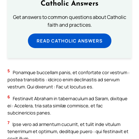
Catholic Answers
Get answers to common questions about Catholic
faith and practices.
READ CATHOLIC ANSWERS
5
Ponamque buccellam panis, et confortate cor vestrum :
postea transibitis : idcirco enim declinastis ad servum
vestrum. Qui dixerunt : Fac ut locutus es.
6
Festinavit Abraham in tabernaculum ad Saram, dixitque
ei : Accelera, tria sata similæ commisce, et fac
subcinericios panes.
7
Ipse vero ad armentum cucurrit, et tulit inde vitulum
tenerrimum et optimum, deditque puero : qui festinavit et
coxit illum.