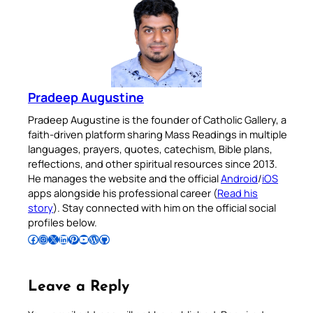
Pradeep Augustine
Pradeep Augustine is the founder of Catholic Gallery, a
faith-driven platform sharing Mass Readings in multiple
languages, prayers, quotes, catechism, Bible plans,
reflections, and other spiritual resources since 2013.
He manages the website and the official
Android
/
iOS
apps alongside his professional career (
Read his
story
). Stay connected with him on the official social
profiles below.
Follow Pradeep on Facebook
Follow Pradeep on Instagram
Follow Pradeep on X
Follow Pradeep on LinkedIn
Follow Pradeep on Pinterest
Subscribe to Pradeep’s Youtube Channel
Follow Pradeep on WordPress
Follow Pradeep on GitHub
Leave a Reply