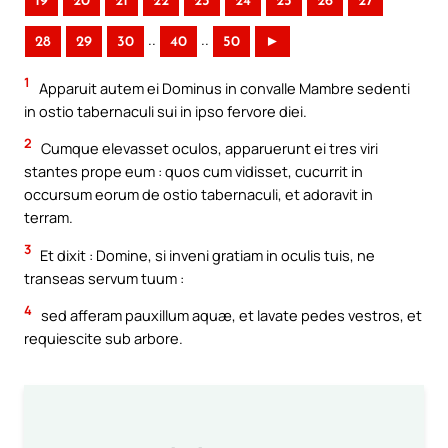
19
20
21
22
23
24
25
26
27
..
..
28
29
30
40
50
►
1
Apparuit autem ei Dominus in convalle Mambre sedenti
in ostio tabernaculi sui in ipso fervore diei.
2
Cumque elevasset oculos, apparuerunt ei tres viri
stantes prope eum : quos cum vidisset, cucurrit in
occursum eorum de ostio tabernaculi, et adoravit in
terram.
3
Et dixit : Domine, si inveni gratiam in oculis tuis, ne
transeas servum tuum :
4
sed afferam pauxillum aquæ, et lavate pedes vestros, et
requiescite sub arbore.