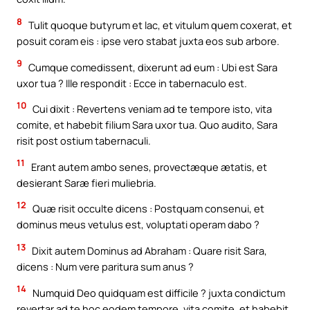
8
Tulit quoque butyrum et lac, et vitulum quem coxerat, et
posuit coram eis : ipse vero stabat juxta eos sub arbore.
9
Cumque comedissent, dixerunt ad eum : Ubi est Sara
uxor tua ? Ille respondit : Ecce in tabernaculo est.
10
Cui dixit : Revertens veniam ad te tempore isto, vita
comite, et habebit filium Sara uxor tua. Quo audito, Sara
risit post ostium tabernaculi.
11
Erant autem ambo senes, provectæque ætatis, et
desierant Saræ fieri muliebria.
12
Quæ risit occulte dicens : Postquam consenui, et
dominus meus vetulus est, voluptati operam dabo ?
13
Dixit autem Dominus ad Abraham : Quare risit Sara,
dicens : Num vere paritura sum anus ?
14
Numquid Deo quidquam est difficile ? juxta condictum
revertar ad te hoc eodem tempore, vita comite, et habebit