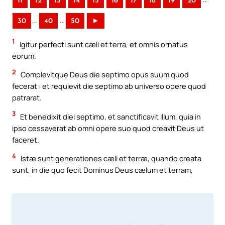
11
12
13
14
15
16
17
18
19
20
..
..
30
40
50
►
1
Igitur perfecti sunt cæli et terra, et omnis ornatus
eorum.
2
Complevitque Deus die septimo opus suum quod
fecerat : et requievit die septimo ab universo opere quod
patrarat.
3
Et benedixit diei septimo, et sanctificavit illum, quia in
ipso cessaverat ab omni opere suo quod creavit Deus ut
faceret.
4
Istæ sunt generationes cæli et terræ, quando creata
sunt, in die quo fecit Dominus Deus cælum et terram,