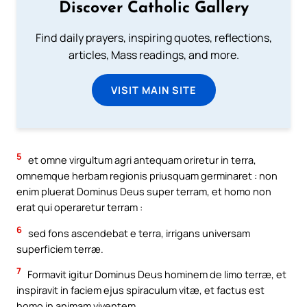
Discover Catholic Gallery
Find daily prayers, inspiring quotes, reflections,
articles, Mass readings, and more.
VISIT MAIN SITE
5
et omne virgultum agri antequam oriretur in terra,
omnemque herbam regionis priusquam germinaret : non
enim pluerat Dominus Deus super terram, et homo non
erat qui operaretur terram :
6
sed fons ascendebat e terra, irrigans universam
superficiem terræ.
7
Formavit igitur Dominus Deus hominem de limo terræ, et
inspiravit in faciem ejus spiraculum vitæ, et factus est
homo in animam viventem.