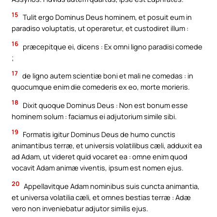
15
Tulit ergo Dominus Deus hominem, et posuit eum in
paradiso voluptatis, ut operaretur, et custodiret illum :
16
præcepitque ei, dicens : Ex omni ligno paradisi comede
;
17
de ligno autem scientiæ boni et mali ne comedas : in
quocumque enim die comederis ex eo, morte morieris.
18
Dixit quoque Dominus Deus : Non est bonum esse
hominem solum : faciamus ei adjutorium simile sibi.
19
Formatis igitur Dominus Deus de humo cunctis
animantibus terræ, et universis volatilibus cæli, adduxit ea
ad Adam, ut videret quid vocaret ea : omne enim quod
vocavit Adam animæ viventis, ipsum est nomen ejus.
20
Appellavitque Adam nominibus suis cuncta animantia,
et universa volatilia cæli, et omnes bestias terræ : Adæ
vero non inveniebatur adjutor similis ejus.