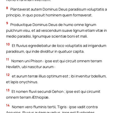
8
Plantaverat autem Dominus Deus paradisum voluptatis a
principio, in quo posuit hominem quem formaverat.
9
Produxitque Dominus Deus de humo omne lignum
pulchrum visu, et ad vescendum suave lignum etiam vitæ in
medio paradisi, lignumque scientiæ boni et mali.
10
Et fluvius egrediebatur de loco voluptatis ad irrigandum
paradisum, qui inde dividitur in quatuor capita.
11
Nomen uni Phison : ipse est qui circuit omnem terram
Hevilath, ubi nascitur aurum :
12
et aurum terræ illius optimum est ; ibi invenitur bdellium,
et lapis onychinus.
13
Et nomen fluvii secundi Gehon ; ipse est qui circumit
omnem terram Æthiopiæ.
14
Nomen vero fluminis tertii, Tigris : ipse vadit contra
Assyrios. Fluvius autem quartus, ipse est Euphrates.