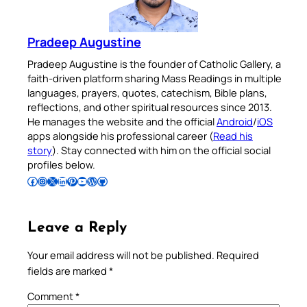
Pradeep Augustine
Pradeep Augustine is the founder of Catholic Gallery, a
faith-driven platform sharing Mass Readings in multiple
languages, prayers, quotes, catechism, Bible plans,
reflections, and other spiritual resources since 2013.
He manages the website and the official
Android
/
iOS
apps alongside his professional career (
Read his
story
). Stay connected with him on the official social
profiles below.
Follow Pradeep on Facebook
Follow Pradeep on Instagram
Follow Pradeep on X
Follow Pradeep on LinkedIn
Follow Pradeep on Pinterest
Subscribe to Pradeep’s Youtube Channel
Follow Pradeep on WordPress
Follow Pradeep on GitHub
Leave a Reply
Your email address will not be published.
Required
fields are marked
*
Comment
*