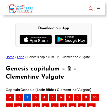
Skip
to
content
Download our App
Home
»
Latin
»
Genesis capitulum – 2 – Clementine Vulgate
Genesis capitulum – 2 –
Clementine Vulgate
Capitula Genesis (Latin Bible : Clementine Vulgate)
◄
1
2
3
4
5
6
7
8
9
10
..