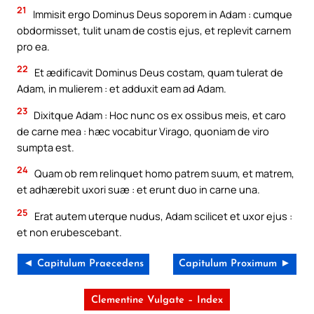
21
Immisit ergo Dominus Deus soporem in Adam : cumque
obdormisset, tulit unam de costis ejus, et replevit carnem
pro ea.
22
Et ædificavit Dominus Deus costam, quam tulerat de
Adam, in mulierem : et adduxit eam ad Adam.
23
Dixitque Adam : Hoc nunc os ex ossibus meis, et caro
de carne mea : hæc vocabitur Virago, quoniam de viro
sumpta est.
24
Quam ob rem relinquet homo patrem suum, et matrem,
et adhærebit uxori suæ : et erunt duo in carne una.
25
Erat autem uterque nudus, Adam scilicet et uxor ejus :
et non erubescebant.
◄ Capitulum Praecedens
Capitulum Proximum ►
Clementine Vulgate – Index