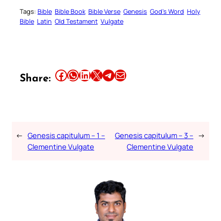
Tags:
Bible
Bible Book
Bible Verse
Genesis
God’s Word
Holy
Bible
Latin
Old Testament
Vulgate
Share this article on Facebook
Share this article on WhatsApp
Share this article on LinkedIn
Share this article on X
Share this article on Telegram
Email this Article
Share:
←
Genesis capitulum – 1 –
Genesis capitulum – 3 –
→
Clementine Vulgate
Clementine Vulgate