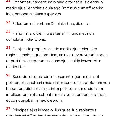
22
Ut conflatur argentum in medio fornacis, sic eritis in
medio ejus : et scietis quia ego Dominus cum effuderim
indignationem meam super vos.
23
Et factum est verbum Domini ad me, dicens :
24
Fili hominis, dic ei : Tu es terra immunda, et non
compluta in die furoris.
25
Conjuratio prophetarum in medio ejus : sicut leo
rugiens, rapiensque prædam, animas devoraverunt : opes
et pretium acceperunt : viduas ejus multiplicaverunt in
medio illius.
26
Sacerdotes ejus contempserunt legem meam, et
polluerunt sanctuaria mea : inter sanctum et profanum non
habuerunt distantiam, et inter pollutum et mundum non
intellexerunt : et a sabbatis meis averterunt oculos suos,
et coinquinabar in medio eorum.
27
Principes ejus in medio illius quasi lupi rapientes
prædam ad effundendum sanguinem, et ad perdendas