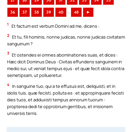
27
28
29
30
31
32
33
34
35
..
36
37
38
39
40
48
►
1
Et factum est verbum Domini ad me, dicens :
2
Et tu, fili hominis, nonne judicas, nonne judicas civitatem
sanguinum ?
3
Et ostendes ei omnes abominationes suas, et dices :
Hæc dicit Dominus Deus : Civitas effundens sanguinem in
medio sui, ut veniat tempus ejus : et quæ fecit idola contra
semetipsam, ut pollueretur.
4
In sanguine tuo, qui a te effusus est, deliquisti, et in
idolis tuis, quæ fecisti, polluta es : et appropinquare fecisti
dies tuos, et adduxisti tempus annorum tuorum :
propterea dedi te opprobrium gentibus, et irrisionem
universis terris.