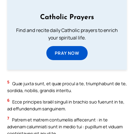
Catholic Prayers
Find and recite daily Catholic prayers to enrich
your spiritual life.
PRAY NOW
5
Quæ juxta sunt, et quæ procul a te, triumphabunt de te,
sordida, nobilis, grandis interitu.
6
Ecce principes Israël singuli in brachio suo fuerunt in te,
ad effundendum sanguinem.
7
Patrem et matrem contumeliis affecerunt : in te
advenam calumniati sunt in medio tui : pupillum et viduam
contristaverunt apud te.