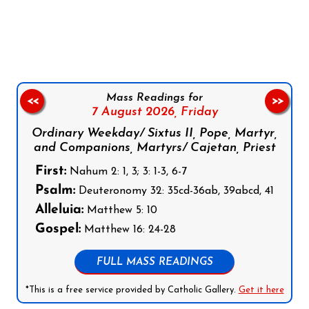
Follow us on Facebook
Follow us on Instagram
Follow us on X
Subscribe to our YouTube Channel
Follow us on WhatsApp
Mass Readings for
<<
>>
7 August 2026,
Friday
Ordinary Weekday/ Sixtus II, Pope, Martyr,
and Companions, Martyrs/ Cajetan, Priest
First:
Nahum 2: 1, 3; 3: 1-3, 6-7
Psalm:
Deuteronomy 32: 35cd-36ab, 39abcd, 41
Alleluia:
Matthew 5: 10
Gospel:
Matthew 16: 24-28
FULL MASS READINGS
*This is a free service provided by Catholic Gallery.
Get it here