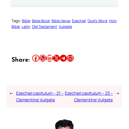
Tags:
Bible
Bible Book
Bible Verse
Ezechiel
God’s Word
Holy
Bible
Latin
Old Testament
Vulgate
Share this article on Facebook
Share this article on WhatsApp
Share this article on LinkedIn
Share this article on X
Share this article on Telegram
Email this Article
Share:
←
Ezechiel capitulum – 21 –
Ezechiel capitulum – 23 –
→
Clementine Vulgate
Clementine Vulgate