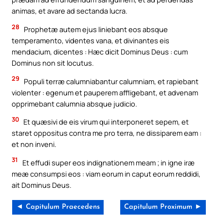
animas, et avare ad sectanda lucra.
28
Prophetæ autem ejus liniebant eos absque
temperamento, videntes vana, et divinantes eis
mendacium, dicentes : Hæc dicit Dominus Deus : cum
Dominus non sit locutus.
29
Populi terræ calumniabantur calumniam, et rapiebant
violenter : egenum et pauperem affligebant, et advenam
opprimebant calumnia absque judicio.
30
Et quæsivi de eis virum qui interponeret sepem, et
staret oppositus contra me pro terra, ne dissiparem eam :
et non inveni.
31
Et effudi super eos indignationem meam ; in igne iræ
meæ consumpsi eos : viam eorum in caput eorum reddidi,
ait Dominus Deus.
◄ Capitulum Praecedens
Capitulum Proximum ►