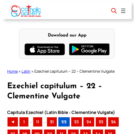
Skip
to
content
Download our App
Home
»
Latin
»
Ezechiel capitulum – 22 – Clementine Vulgate
Ezechiel capitulum – 22 –
Clementine Vulgate
Capitula Ezechiel (Latin Bible : Clementine Vulgate)
..
..
◄
1
11
21
22
23
24
25
26