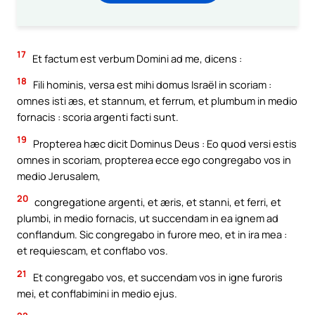
17
Et factum est verbum Domini ad me, dicens :
18
Fili hominis, versa est mihi domus Israël in scoriam :
omnes isti æs, et stannum, et ferrum, et plumbum in medio
fornacis : scoria argenti facti sunt.
19
Propterea hæc dicit Dominus Deus : Eo quod versi estis
omnes in scoriam, propterea ecce ego congregabo vos in
medio Jerusalem,
20
congregatione argenti, et æris, et stanni, et ferri, et
plumbi, in medio fornacis, ut succendam in ea ignem ad
conflandum. Sic congregabo in furore meo, et in ira mea :
et requiescam, et conflabo vos.
21
Et congregabo vos, et succendam vos in igne furoris
mei, et conflabimini in medio ejus.