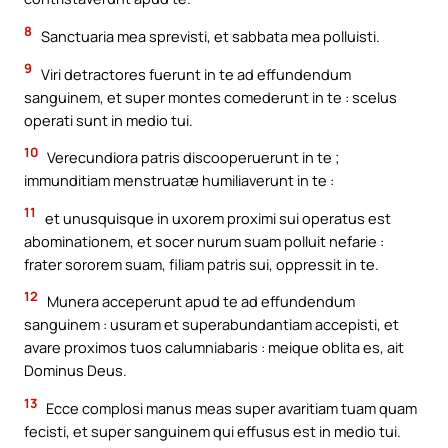
8
Sanctuaria mea sprevisti, et sabbata mea polluisti.
9
Viri detractores fuerunt in te ad effundendum
sanguinem, et super montes comederunt in te : scelus
operati sunt in medio tui.
10
Verecundiora patris discooperuerunt in te ;
immunditiam menstruatæ humiliaverunt in te :
11
et unusquisque in uxorem proximi sui operatus est
abominationem, et socer nurum suam polluit nefarie :
frater sororem suam, filiam patris sui, oppressit in te.
12
Munera acceperunt apud te ad effundendum
sanguinem : usuram et superabundantiam accepisti, et
avare proximos tuos calumniabaris : meique oblita es, ait
Dominus Deus.
13
Ecce complosi manus meas super avaritiam tuam quam
fecisti, et super sanguinem qui effusus est in medio tui.