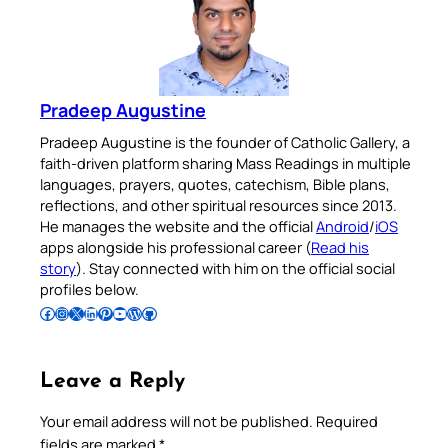
Pradeep Augustine
Pradeep Augustine is the founder of Catholic Gallery, a
faith-driven platform sharing Mass Readings in multiple
languages, prayers, quotes, catechism, Bible plans,
reflections, and other spiritual resources since 2013.
He manages the website and the official
Android
/
iOS
apps alongside his professional career (
Read his
story
). Stay connected with him on the official social
profiles below.
Follow Pradeep on Facebook
Follow Pradeep on Instagram
Follow Pradeep on X
Follow Pradeep on LinkedIn
Follow Pradeep on Pinterest
Subscribe to Pradeep’s Youtube Channel
Follow Pradeep on WordPress
Follow Pradeep on GitHub
Leave a Reply
Your email address will not be published.
Required
fields are marked
*