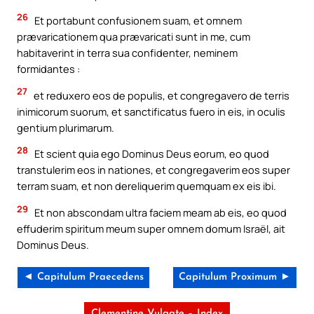
26
Et portabunt confusionem suam, et omnem
prævaricationem qua prævaricati sunt in me, cum
habitaverint in terra sua confidenter, neminem
formidantes :
27
et reduxero eos de populis, et congregavero de terris
inimicorum suorum, et sanctificatus fuero in eis, in oculis
gentium plurimarum.
28
Et scient quia ego Dominus Deus eorum, eo quod
transtulerim eos in nationes, et congregaverim eos super
terram suam, et non dereliquerim quemquam ex eis ibi.
29
Et non abscondam ultra faciem meam ab eis, eo quod
effuderim spiritum meum super omnem domum Israël, ait
Dominus Deus.
◄ Capitulum Praecedens
Capitulum Proximum ►
Your Faith. Your Way.
Clementine Vulgate – Index