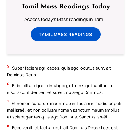
Tamil Mass Readings Today
Access today's Mass readings in Tamil.
TAMIL MASS READINGS
5
Super faciem agri cades, quia ego locutus sum, ait
Dominus Deus.
6
Et immittam ignem in Magog, et in his qui habitant in
insulis confidenter : et scient quia ego Dominus.
7
Et nomen sanctum meum notum faciam in medio populi
mei Israël, et non polluam nomen sanctum meum amplius :
et scient gentes quia ego Dominus, Sanctus Israël.
8
Ecce venit, et factum est, ait Dominus Deus : hæc est