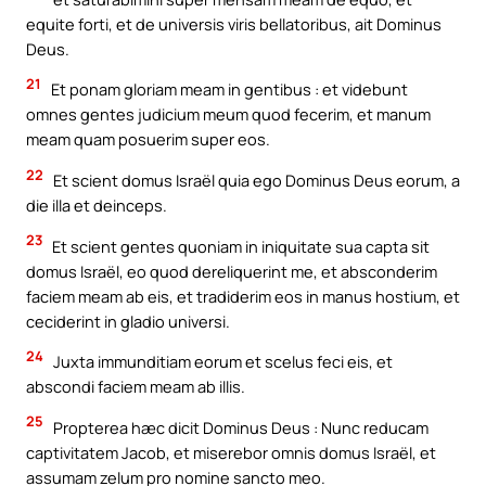
equite forti, et de universis viris bellatoribus, ait Dominus
Deus.
21
Et ponam gloriam meam in gentibus : et videbunt
omnes gentes judicium meum quod fecerim, et manum
meam quam posuerim super eos.
22
Et scient domus Israël quia ego Dominus Deus eorum, a
die illa et deinceps.
23
Et scient gentes quoniam in iniquitate sua capta sit
domus Israël, eo quod dereliquerint me, et absconderim
faciem meam ab eis, et tradiderim eos in manus hostium, et
ceciderint in gladio universi.
24
Juxta immunditiam eorum et scelus feci eis, et
abscondi faciem meam ab illis.
25
Propterea hæc dicit Dominus Deus : Nunc reducam
captivitatem Jacob, et miserebor omnis domus Israël, et
assumam zelum pro nomine sancto meo.