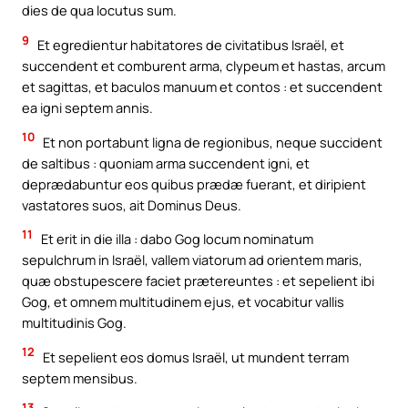
dies de qua locutus sum.
9
Et egredientur habitatores de civitatibus Israël, et
succendent et comburent arma, clypeum et hastas, arcum
et sagittas, et baculos manuum et contos : et succendent
ea igni septem annis.
10
Et non portabunt ligna de regionibus, neque succident
de saltibus : quoniam arma succendent igni, et
deprædabuntur eos quibus prædæ fuerant, et diripient
vastatores suos, ait Dominus Deus.
11
Et erit in die illa : dabo Gog locum nominatum
sepulchrum in Israël, vallem viatorum ad orientem maris,
quæ obstupescere faciet prætereuntes : et sepelient ibi
Gog, et omnem multitudinem ejus, et vocabitur vallis
multitudinis Gog.
12
Et sepelient eos domus Israël, ut mundent terram
septem mensibus.
13