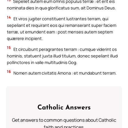
Sepeliet autem eum omnis populus terræ : et erit eis
nominata dies in qua glorificatus sum, ait Dominus Deus.
14
Et viros jugiter constituent lustrantes terram, qui
sepeliant et requirant eos qui remanserant super faciem
terræ, ut emundent eam : post menses autem septem
quærere incipient.
15
Et circuibunt peragrantes terram : cumque viderint os
hominis, statuent juxta illud titulum, donec sepeliant illud
pollinctores in valle multitudinis Gog.
16
Nomen autem civitatis Amona : et mundabunt terram.
Catholic Answers
Get answers to common questions about Catholic
faith and practices.