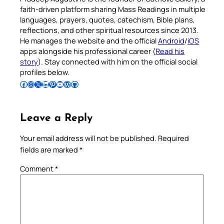
faith-driven platform sharing Mass Readings in multiple
languages, prayers, quotes, catechism, Bible plans,
reflections, and other spiritual resources since 2013.
He manages the website and the official
Android
/
iOS
apps alongside his professional career (
Read his
story
). Stay connected with him on the official social
profiles below.
Follow Pradeep on Facebook
Follow Pradeep on Instagram
Follow Pradeep on X
Follow Pradeep on LinkedIn
Follow Pradeep on Pinterest
Subscribe to Pradeep’s Youtube Channel
Follow Pradeep on WordPress
Follow Pradeep on GitHub
Leave a Reply
Your email address will not be published.
Required
fields are marked
*
Comment
*