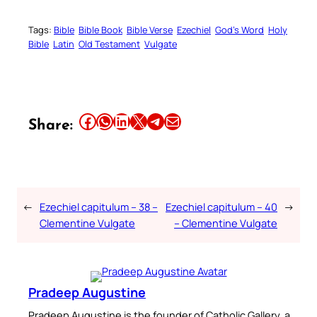
Tags:
Bible
Bible Book
Bible Verse
Ezechiel
God’s Word
Holy
Bible
Latin
Old Testament
Vulgate
Share this article on Facebook
Share this article on WhatsApp
Share this article on LinkedIn
Share this article on X
Share this article on Telegram
Email this Article
Share:
←
Ezechiel capitulum – 38 –
Ezechiel capitulum – 40
→
Clementine Vulgate
– Clementine Vulgate
Pradeep Augustine
Pradeep Augustine is the founder of Catholic Gallery, a