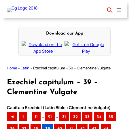
Skip
to
content
Download our App
Home
»
Latin
»
Ezechiel capitulum – 39 – Clementine Vulgate
Ezechiel capitulum – 39 –
Clementine Vulgate
Capitula Ezechiel (Latin Bible : Clementine Vulgate)
..
..
..
◄
1
11
21
31
32
33
34
35
36
37
38
39
40
41
42
43
44