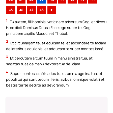
45
46
47
48
►
1
Tu autem, fili hominis, vaticinare adversum Gog, et dices :
Hæc dicit Dominus Deus : Ecce ego super te, Gog,
principem capitis Mosoch et Thubal.
2
Et circumagam te, et educam te, et ascendere te faciam
de lateribus aquilonis, et adducam te super montes Israël.
3
Et percutiam arcum tuum in manu sinistra tua, et
sagittas tuas de manu dextera tua dejiciam.
4
Super montes Israël cades tu, et omnia agmina tua, et
populi tui qui sunt tecum : feris, avibus, omnique volatili et
bestiis terræ dedi te ad devorandum.