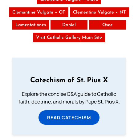
Download the Catholic
Gallery app for offline Mass
Clementine Vulgate – OT
Clementine Vulgate – NT
readings, daily prayers, and
Lamentationes
Daniel
Osee
audio Bible — all in one
place.
Visit Catholic Gallery Main Site
Available on:
Catechism of St. Pius X
Explore the concise Q&A guide to Catholic
No Thanks
faith, doctrine, and morals by Pope St. Pius X.
READ CATECHISM