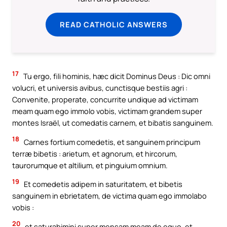
READ CATHOLIC ANSWERS
17
Tu ergo, fili hominis, hæc dicit Dominus Deus : Dic omni
volucri, et universis avibus, cunctisque bestiis agri :
Convenite, properate, concurrite undique ad victimam
meam quam ego immolo vobis, victimam grandem super
montes Israël, ut comedatis carnem, et bibatis sanguinem.
18
Carnes fortium comedetis, et sanguinem principum
terræ bibetis : arietum, et agnorum, et hircorum,
taurorumque et altilium, et pinguium omnium.
19
Et comedetis adipem in saturitatem, et bibetis
sanguinem in ebrietatem, de victima quam ego immolabo
vobis :
20
et saturabimini super mensam meam de equo, et