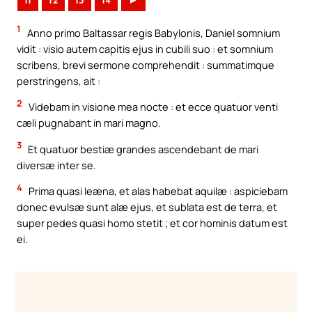
11
12
13
14
►
1
Anno primo Baltassar regis Babylonis, Daniel somnium
vidit : visio autem capitis ejus in cubili suo : et somnium
scribens, brevi sermone comprehendit : summatimque
perstringens, ait :
2
Videbam in visione mea nocte : et ecce quatuor venti
cæli pugnabant in mari magno.
3
Et quatuor bestiæ grandes ascendebant de mari
diversæ inter se.
4
Prima quasi leæna, et alas habebat aquilæ : aspiciebam
donec evulsæ sunt alæ ejus, et sublata est de terra, et
super pedes quasi homo stetit ; et cor hominis datum est
ei.