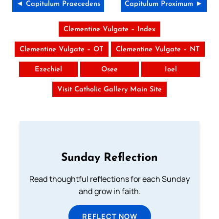
◄ Capitulum Praecedens
Capitulum Proximum ►
Clementine Vulgate – Index
Clementine Vulgate – OT
Clementine Vulgate – NT
Ezechiel
Osee
Ioel
Visit Catholic Gallery Main Site
Sunday Reflection
Read thoughtful reflections for each Sunday
and grow in faith.
REFLECT NOW