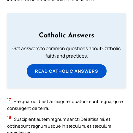
Catholic Answers
Get answers to common questions about Catholic
faith and practices.
READ CATHOLIC ANSWERS
17
Hæ quatuor bestiæ magnæ, quatuor sunt regna, quæ
consurgent de terra.
18
Suscipient autem regnum sancti Dei altissimi, et
obtinebunt regnum usque in sæculum, et sæculum
sæculorum.