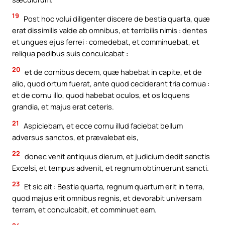
19
Post hoc volui diligenter discere de bestia quarta, quæ
erat dissimilis valde ab omnibus, et terribilis nimis : dentes
et ungues ejus ferrei : comedebat, et comminuebat, et
reliqua pedibus suis conculcabat :
20
et de cornibus decem, quæ habebat in capite, et de
alio, quod ortum fuerat, ante quod ceciderant tria cornua :
et de cornu illo, quod habebat oculos, et os loquens
grandia, et majus erat ceteris.
21
Aspiciebam, et ecce cornu illud faciebat bellum
adversus sanctos, et prævalebat eis,
22
donec venit antiquus dierum, et judicium dedit sanctis
Excelsi, et tempus advenit, et regnum obtinuerunt sancti.
23
Et sic ait : Bestia quarta, regnum quartum erit in terra,
quod majus erit omnibus regnis, et devorabit universam
terram, et conculcabit, et comminuet eam.