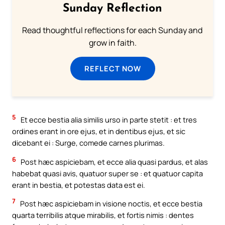
Sunday Reflection
Read thoughtful reflections for each Sunday and
grow in faith.
REFLECT NOW
5
Et ecce bestia alia similis urso in parte stetit : et tres
ordines erant in ore ejus, et in dentibus ejus, et sic
dicebant ei : Surge, comede carnes plurimas.
6
Post hæc aspiciebam, et ecce alia quasi pardus, et alas
habebat quasi avis, quatuor super se : et quatuor capita
erant in bestia, et potestas data est ei.
7
Post hæc aspiciebam in visione noctis, et ecce bestia
quarta terribilis atque mirabilis, et fortis nimis : dentes