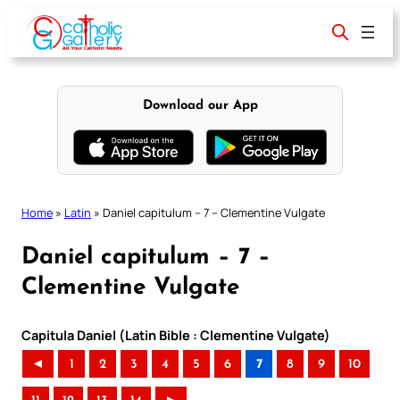
Skip
to
content
Download our App
Home
»
Latin
»
Daniel capitulum – 7 – Clementine Vulgate
Daniel capitulum – 7 –
Clementine Vulgate
Capitula Daniel (Latin Bible : Clementine Vulgate)
◄
1
2
3
4
5
6
7
8
9
10