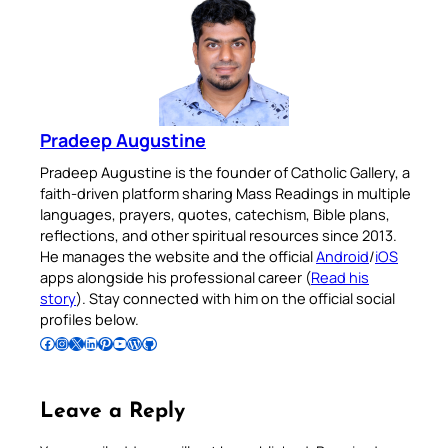
Pradeep Augustine
Pradeep Augustine is the founder of Catholic Gallery, a
faith-driven platform sharing Mass Readings in multiple
languages, prayers, quotes, catechism, Bible plans,
reflections, and other spiritual resources since 2013.
He manages the website and the official
Android
/
iOS
apps alongside his professional career (
Read his
story
). Stay connected with him on the official social
profiles below.
Follow Pradeep on Facebook
Follow Pradeep on Instagram
Follow Pradeep on X
Follow Pradeep on LinkedIn
Follow Pradeep on Pinterest
Subscribe to Pradeep’s Youtube Channel
Follow Pradeep on WordPress
Follow Pradeep on GitHub
Leave a Reply