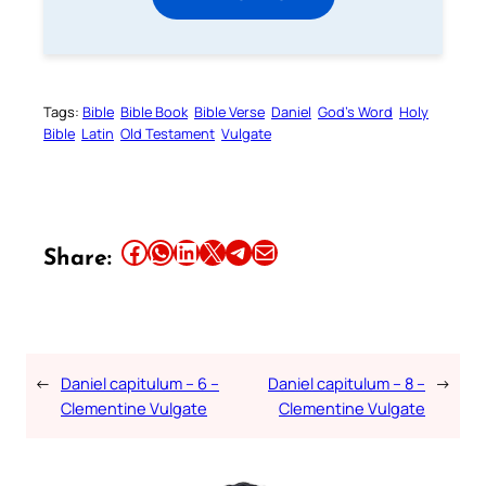
Tags:
Bible
Bible Book
Bible Verse
Daniel
God’s Word
Holy
Bible
Latin
Old Testament
Vulgate
Share this article on Facebook
Share this article on WhatsApp
Share this article on LinkedIn
Share this article on X
Share this article on Telegram
Email this Article
Share:
←
Daniel capitulum – 6 –
Daniel capitulum – 8 –
→
Clementine Vulgate
Clementine Vulgate