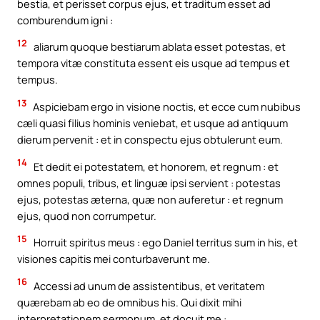
bestia, et perisset corpus ejus, et traditum esset ad
comburendum igni :
12
aliarum quoque bestiarum ablata esset potestas, et
tempora vitæ constituta essent eis usque ad tempus et
tempus.
13
Aspiciebam ergo in visione noctis, et ecce cum nubibus
cæli quasi filius hominis veniebat, et usque ad antiquum
dierum pervenit : et in conspectu ejus obtulerunt eum.
14
Et dedit ei potestatem, et honorem, et regnum : et
omnes populi, tribus, et linguæ ipsi servient : potestas
ejus, potestas æterna, quæ non auferetur : et regnum
ejus, quod non corrumpetur.
15
Horruit spiritus meus : ego Daniel territus sum in his, et
visiones capitis mei conturbaverunt me.
16
Accessi ad unum de assistentibus, et veritatem
quærebam ab eo de omnibus his. Qui dixit mihi
interpretationem sermonum, et docuit me :