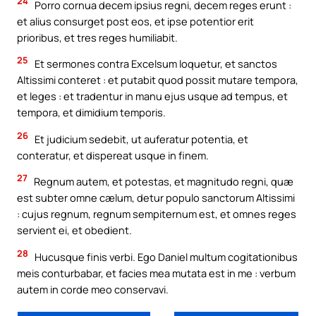
24
Porro cornua decem ipsius regni, decem reges erunt :
et alius consurget post eos, et ipse potentior erit
prioribus, et tres reges humiliabit.
25
Et sermones contra Excelsum loquetur, et sanctos
Altissimi conteret : et putabit quod possit mutare tempora,
et leges : et tradentur in manu ejus usque ad tempus, et
tempora, et dimidium temporis.
26
Et judicium sedebit, ut auferatur potentia, et
conteratur, et dispereat usque in finem.
27
Regnum autem, et potestas, et magnitudo regni, quæ
est subter omne cælum, detur populo sanctorum Altissimi
: cujus regnum, regnum sempiternum est, et omnes reges
servient ei, et obedient.
28
Hucusque finis verbi. Ego Daniel multum cogitationibus
meis conturbabar, et facies mea mutata est in me : verbum
autem in corde meo conservavi.