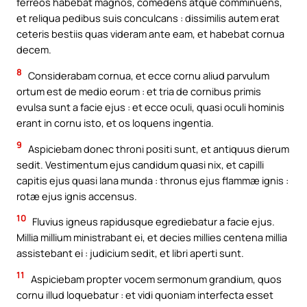
ferreos habebat magnos, comedens atque comminuens,
et reliqua pedibus suis conculcans : dissimilis autem erat
ceteris bestiis quas videram ante eam, et habebat cornua
decem.
8
Considerabam cornua, et ecce cornu aliud parvulum
ortum est de medio eorum : et tria de cornibus primis
evulsa sunt a facie ejus : et ecce oculi, quasi oculi hominis
erant in cornu isto, et os loquens ingentia.
9
Aspiciebam donec throni positi sunt, et antiquus dierum
sedit. Vestimentum ejus candidum quasi nix, et capilli
capitis ejus quasi lana munda : thronus ejus flammæ ignis :
rotæ ejus ignis accensus.
10
Fluvius igneus rapidusque egrediebatur a facie ejus.
Millia millium ministrabant ei, et decies millies centena millia
assistebant ei : judicium sedit, et libri aperti sunt.
11
Aspiciebam propter vocem sermonum grandium, quos
cornu illud loquebatur : et vidi quoniam interfecta esset