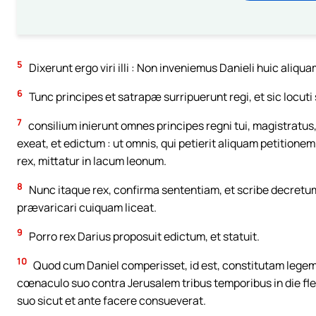
5
Dixerunt ergo viri illi : Non inveniemus Danieli huic aliqua
6
Tunc principes et satrapæ surripuerunt regi, et sic locuti s
7
consilium inierunt omnes principes regni tui, magistratus
exeat, et edictum : ut omnis, qui petierit aliquam petitione
rex, mittatur in lacum leonum.
8
Nunc itaque rex, confirma sententiam, et scribe decretum
prævaricari cuiquam liceat.
9
Porro rex Darius proposuit edictum, et statuit.
10
Quod cum Daniel comperisset, id est, constitutam legem,
cœnaculo suo contra Jerusalem tribus temporibus in die fl
suo sicut et ante facere consueverat.