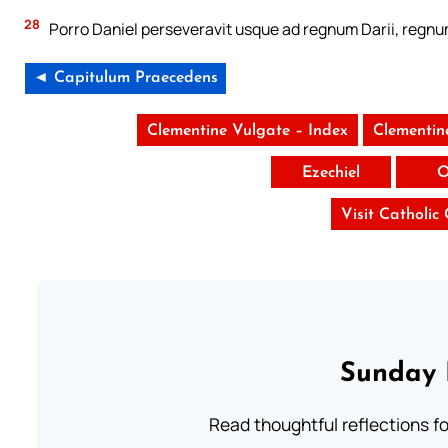
28
Porro Daniel perseveravit usque ad regnum Darii, regn
◄ Capitulum Praecedens
Clementine Vulgate – Index
Clementin
Ezechiel
O
Visit Catholic
Sunday 
Read thoughtful reflections f