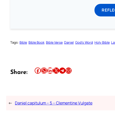
REFL
Tags:
Bible
Bible Book
Bible Verse
Daniel
God’s Word
Holy Bible
La
Share this article on Facebook
Share this article on WhatsApp
Share this article on LinkedIn
Share this article on X
Share this article on Telegram
Email this Article
Share:
←
Daniel capitulum – 5 – Clementine Vulgate