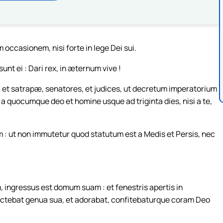
m occasionem, nisi forte in lege Dei sui.
unt ei : Dari rex, in æternum vive !
, et satrapæ, senatores, et judices, ut decretum imperatorium
m a quocumque deo et homine usque ad triginta dies, nisi a te,
 : ut non immutetur quod statutum est a Medis et Persis, nec
 ingressus est domum suam : et fenestris apertis in
ectebat genua sua, et adorabat, confitebaturque coram Deo