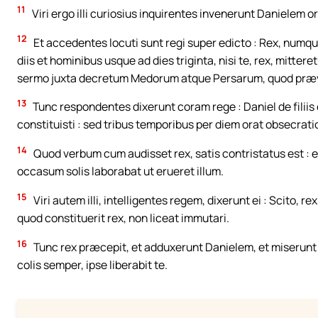
11
Viri ergo illi curiosius inquirentes invenerunt Daniele
12
Et accedentes locuti sunt regi super edicto : Rex, numq
diis et hominibus usque ad dies triginta, nisi te, rex, mitter
sermo juxta decretum Medorum atque Persarum, quod præva
13
Tunc respondentes dixerunt coram rege : Daniel de filiis c
constituisti : sed tribus temporibus per diem orat obsecrati
14
Quod verbum cum audisset rex, satis contristatus est : et
occasum solis laborabat ut erueret illum.
15
Viri autem illi, intelligentes regem, dixerunt ei : Scito
quod constituerit rex, non liceat immutari.
16
Tunc rex præcepit, et adduxerunt Danielem, et miserunt 
colis semper, ipse liberabit te.