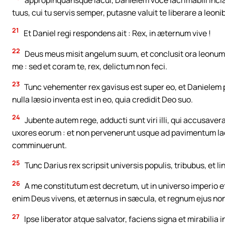
tuus, cui tu servis semper, putasne valuit te liberare a leoni
21
Et Daniel regi respondens ait : Rex, in æternum vive !
22
Deus meus misit angelum suum, et conclusit ora leonum, e
me : sed et coram te, rex, delictum non feci.
23
Tunc vehementer rex gavisus est super eo, et Danielem p
nulla læsio inventa est in eo, quia credidit Deo suo.
24
Jubente autem rege, adducti sunt viri illi, qui accusaveran
uxores eorum : et non pervenerunt usque ad pavimentum lac
comminuerunt.
25
Tunc Darius rex scripsit universis populis, tribubus, et li
26
A me constitutum est decretum, ut in universo imperio e
enim Deus vivens, et æternus in sæcula, et regnum ejus non
27
Ipse liberator atque salvator, faciens signa et mirabilia i