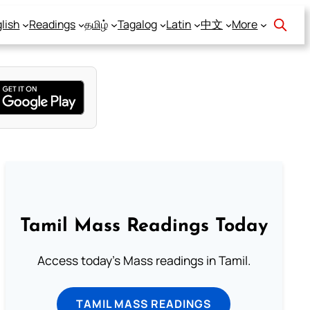
lish
Readings
தமிழ்
Tagalog
Latin
中文
More
Tamil Mass Readings Today
Access today's Mass readings in Tamil.
TAMIL MASS READINGS