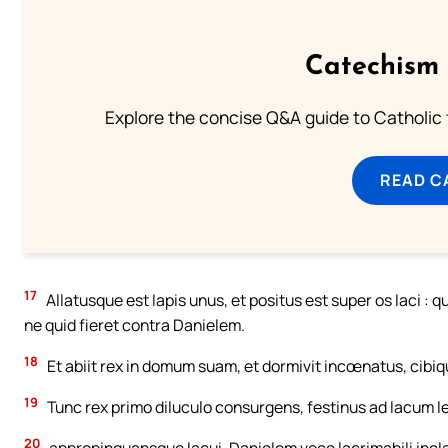
Catechism 
Explore the concise Q&A guide to Catholic f
READ C
17
Allatusque est lapis unus, et positus est super os laci :
ne quid fieret contra Danielem.
18
Et abiit rex in domum suam, et dormivit incœnatus, cibiq
19
Tunc rex primo diluculo consurgens, festinus ad lacum l
20
appropinquansque lacui, Danielem voce lacrimabili inclam