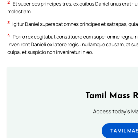
2
Et super eos principes tres, ex quibus Daniel unus erat : u
molestiam.
3
Igitur Daniel superabat omnes principes et satrapas, quia sp
4
Porro rex cogitabat constituere eum super omne regnum
invenirent Danieli ex latere regis : nullamque causam, et su
culpa, et suspicio non inveniretur in eo.
Tamil Mass 
Access today's Mas
TAMIL MA