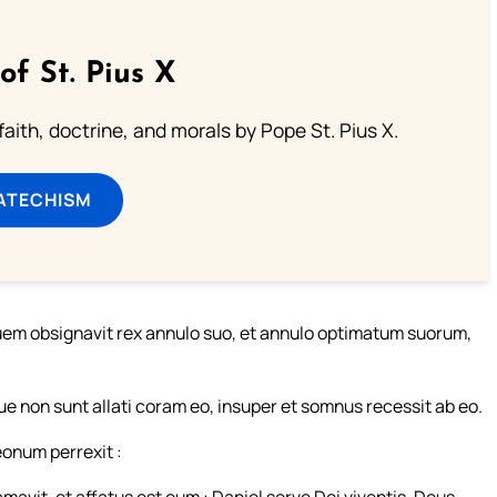
of St. Pius X
aith, doctrine, and morals by Pope St. Pius X.
ATECHISM
 quem obsignavit rex annulo suo, et annulo optimatum suorum,
ue non sunt allati coram eo, insuper et somnus recessit ab eo.
eonum perrexit :
avit, et affatus est eum : Daniel serve Dei viventis, Deus