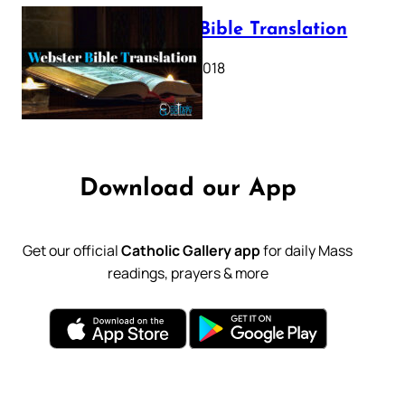
Webster Bible Translation
October 11, 2018
Download our App
Get our official
Catholic Gallery app
for daily Mass
readings, prayers & more