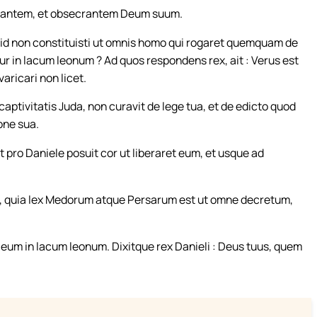
m orantem, et obsecrantem Deum suum.
uid non constituisti ut omnis homo qui rogaret quemquam de
etur in lacum leonum ? Ad quos respondens rex, ait : Verus est
ricari non licet.
aptivitatis Juda, non curavit de lege tua, et de edicto quod
one sua.
 pro Daniele posuit cor ut liberaret eum, et usque ad
, rex, quia lex Medorum atque Persarum est ut omne decretum,
eum in lacum leonum. Dixitque rex Danieli : Deus tuus, quem