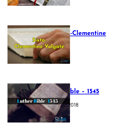
The Sixto-Clementine
Vulgate
July 12, 2025
Luther Bible – 1545
October 17, 2018