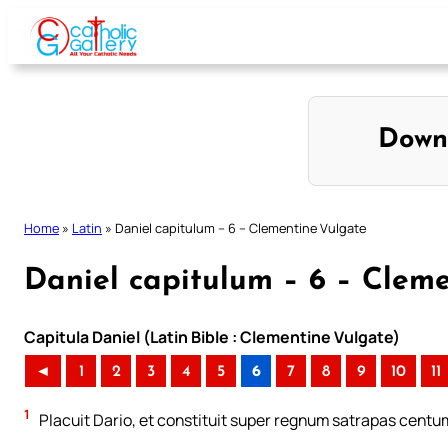
Skip
to
content
Down
Home
»
Latin
»
Daniel capitulum – 6 – Clementine Vulgate
Daniel capitulum – 6 – Clem
Capitula Daniel (Latin Bible : Clementine Vulgate)
◄
1
2
3
4
5
6
7
8
9
10
11
1
Placuit Dario, et constituit super regnum satrapas centum 