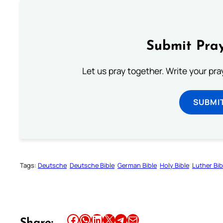
Submit Pray
Let us pray together. Write your pr
SUBMI
Tags:
Deutsche
Deutsche Bible
German Bible
Holy Bible
Luther Bib
Share this article on Facebook
Share this article on WhatsApp
Share this article on LinkedIn
Share this article on X
Share this article on Telegram
Email this Article