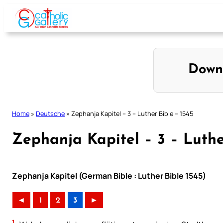
Skip
to
content
Down
Home
»
Deutsche
»
Zephanja Kapitel – 3 – Luther Bible – 1545
Zephanja Kapitel – 3 – Luthe
Zephanja Kapitel (German Bible : Luther Bible 1545)
◄
1
2
3
►
1