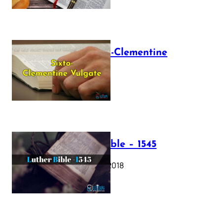
The Sixto-Clementine
Vulgate
July 12, 2025
Luther Bible – 1545
October 17, 2018