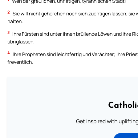
Weh der greulichen, unflätigen, tyrannischen Stadt!
2
Sie will nicht gehorchen noch sich züchtigen lassen; sie 
halten.
3
Ihre Fürsten sind unter ihnen brüllende Löwen und ihre R
übriglassen.
4
Ihre Propheten sind leichtfertig und Verächter; ihre Pri
freventlich.
Cathol
Get inspired with uplifti