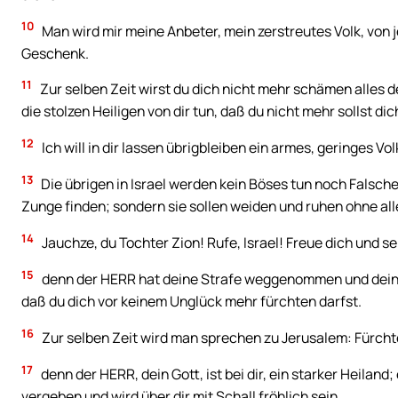
10
Man wird mir meine Anbeter, mein zerstreutes Volk, von
Geschenk.
11
Zur selben Zeit wirst du dich nicht mehr schämen alles d
die stolzen Heiligen von dir tun, daß du nicht mehr sollst 
12
Ich will in dir lassen übrigbleiben ein armes, geringes 
13
Die übrigen in Israel werden kein Böses tun noch Falsch
Zunge finden; sondern sie sollen weiden und ruhen ohne all
14
Jauchze, du Tochter Zion! Rufe, Israel! Freue dich und s
15
denn der HERR hat deine Strafe weggenommen und deine F
daß du dich vor keinem Unglück mehr fürchten darfst.
16
Zur selben Zeit wird man sprechen zu Jerusalem: Fürchte
17
denn der HERR, dein Gott, ist bei dir, ein starker Heiland;
vergeben und wird über dir mit Schall fröhlich sein.