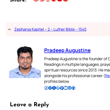
Share:
←
Zephanja Kapitel – 2 – Luther Bible – 1545
Pradeep Augustine
Pradeep Augustine is the founder of C
Readings in multiple languages, praye
spiritual resources since 2013. He ma
alongside his professional career (
Re
profiles below.
Follow Pradeep on Facebook
Follow Pradeep on Instagram
Follow Pradeep on X
Follow Pradeep on LinkedIn
Follow Pradeep on Pinterest
Subscribe to Pradeep’s Youtube Channel
Follow Pradeep on WordPress
Follow Pradeep on GitHub
Leave a Reply