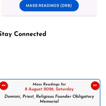
MASS READINGS (DRB)
Stay Connected
on Facebook
Follow us on Instagram
Follow us on X
Subscribe to our YouTube Channel
Follow us on WhatsApp
Mass Readings for
<<
>>
8 August 2026,
Saturday
Dominic, Priest, Religious Founder Obligatory
Memorial