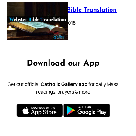
Webster Bible Translation
October 11, 2018
Download our App
Get our official
Catholic Gallery app
for daily Mass
readings, prayers & more