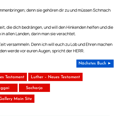
sammenbringen; denn sie gehören dir zu und müssen Schmach
eit, die dich bedrängen, und will den Hinkenden helfen und die
in allen Landen, darin man sie verachtet.
 Zeit versammeln. Denn ich will euch zu Lob und Ehren machen
nden werde vor euren Augen, spricht der HERR.
Nächstes Buch ►
tes Testament
Luther – Neues Testament
ggai
Sacharja
 Gallery Main Site