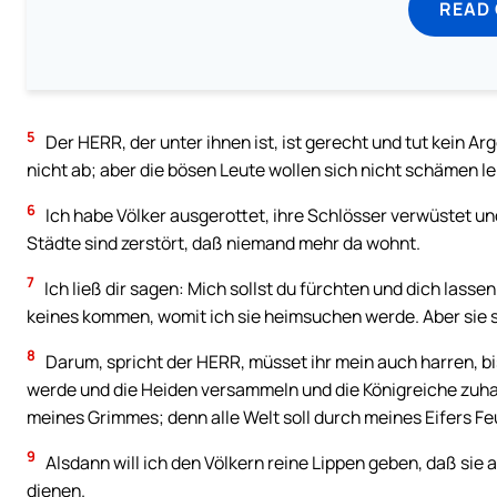
READ
5
Der HERR, der unter ihnen ist, ist gerecht und tut kein Ar
nicht ab; aber die bösen Leute wollen sich nicht schämen l
6
Ich habe Völker ausgerottet, ihre Schlösser verwüstet un
Städte sind zerstört, daß niemand mehr da wohnt.
7
Ich ließ dir sagen: Mich sollst du fürchten und dich lass
keines kommen, womit ich sie heimsuchen werde. Aber sie sin
8
Darum, spricht der HERR, müsset ihr mein auch harren, bi
werde und die Heiden versammeln und die Königreiche zuhauf
meines Grimmes; denn alle Welt soll durch meines Eifers Fe
9
Alsdann will ich den Völkern reine Lippen geben, daß sie
dienen.