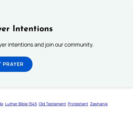
er Intentions
ayer intentions and join our community.
T PRAYER
le
Luther Bible 1545
Old Testament
Protestant
Zephanja