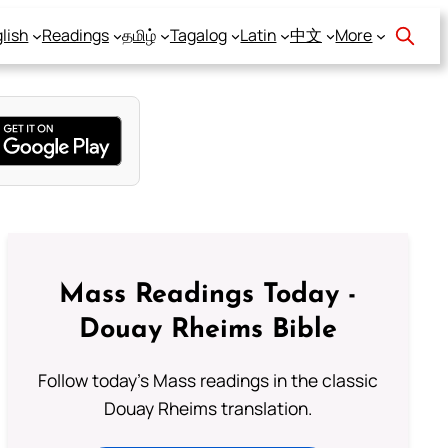
lish
Readings
தமிழ்
Tagalog
Latin
中文
More
Mass Readings Today -
Douay Rheims Bible
Follow today's Mass readings in the classic
Douay Rheims translation.