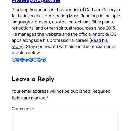
Pradeep Augustine is the founder of Catholic Gallery, a
faith-driven platform sharing Mass Readings in multiple
languages, prayers, quotes, catechism, Bible plans,
reflections, and other spiritual resources since 2013.
He manages the website and the official
Android
/
iOS
apps alongside his professional career (
Read his
story
). Stay connected with him on the official social
profiles below.
Follow Pradeep on Facebook
Follow Pradeep on Instagram
Follow Pradeep on X
Follow Pradeep on LinkedIn
Follow Pradeep on Pinterest
Subscribe to Pradeep’s Youtube Channel
Follow Pradeep on WordPress
Follow Pradeep on GitHub
Leave a Reply
Your email address will not be published.
Required
fields are marked
*
Comment
*