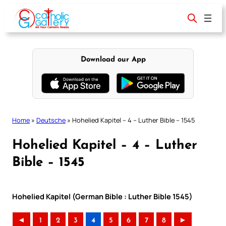
Skip
to
content
Download our App
Home
»
Deutsche
»
Hohelied Kapitel – 4 – Luther Bible – 1545
Hohelied Kapitel – 4 – Luther
Bible – 1545
Hohelied Kapitel (German Bible : Luther Bible 1545)
◄
1
2
3
4
5
6
7
8
►