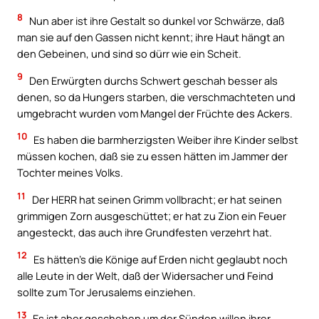
8
Nun aber ist ihre Gestalt so dunkel vor Schwärze, daß
man sie auf den Gassen nicht kennt; ihre Haut hängt an
den Gebeinen, und sind so dürr wie ein Scheit.
9
Den Erwürgten durchs Schwert geschah besser als
denen, so da Hungers starben, die verschmachteten und
umgebracht wurden vom Mangel der Früchte des Ackers.
10
Es haben die barmherzigsten Weiber ihre Kinder selbst
müssen kochen, daß sie zu essen hätten im Jammer der
Tochter meines Volks.
11
Der HERR hat seinen Grimm vollbracht; er hat seinen
grimmigen Zorn ausgeschüttet; er hat zu Zion ein Feuer
angesteckt, das auch ihre Grundfesten verzehrt hat.
12
Es hätten’s die Könige auf Erden nicht geglaubt noch
alle Leute in der Welt, daß der Widersacher und Feind
sollte zum Tor Jerusalems einziehen.
13
Es ist aber geschehen um der Sünden willen ihrer