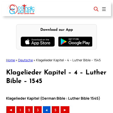
Skip
to
content
Download our App
Home
»
Deutsche
»
Klagelieder Kapitel – 4 – Luther Bible – 1545
Klagelieder Kapitel – 4 – Luther
Bible – 1545
Klagelieder Kapitel (German Bible : Luther Bible 1545)
◄
1
2
3
4
5
►