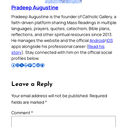
Pradeep Augustine
Pradeep Augustine is the founder of Catholic Gallery, a
faith-driven platform sharing Mass Readings in multiple
languages, prayers, quotes, catechism, Bible plans,
reflections, and other spiritual resources since 2013.
He manages the website and the official
Android
/
iOS
apps alongside his professional career (
Read his
story
). Stay connected with him on the official social
profiles below.
Follow Pradeep on Facebook
Follow Pradeep on Instagram
Follow Pradeep on X
Follow Pradeep on LinkedIn
Follow Pradeep on Pinterest
Subscribe to Pradeep’s Youtube Channel
Follow Pradeep on WordPress
Follow Pradeep on GitHub
Leave a Reply
Your email address will not be published.
Required
fields are marked
*
Comment
*