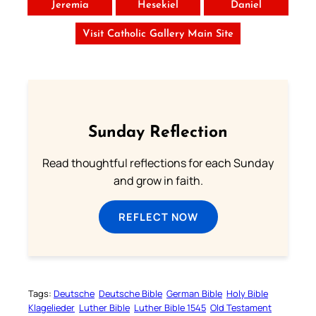
Jeremia
Hesekiel
Daniel
Visit Catholic Gallery Main Site
Sunday Reflection
Read thoughtful reflections for each Sunday
and grow in faith.
REFLECT NOW
Tags:
Deutsche
Deutsche Bible
German Bible
Holy Bible
Klagelieder
Luther Bible
Luther Bible 1545
Old Testament