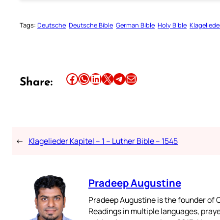
Tags:
Deutsche
Deutsche Bible
German Bible
Holy Bible
Klageliede
Share this article on Facebook
Share this article on WhatsApp
Share this article on LinkedIn
Share this article on X
Share this article on Telegram
Email this Article
Share:
←
Klagelieder Kapitel – 1 – Luther Bible – 1545
Pradeep Augustine
Pradeep Augustine is the founder of C
Readings in multiple languages, praye