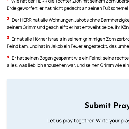
Wie hat der HERR die Tochter Zion mit seinem Zorn übersch
Erde geworfen; er hat nicht gedacht an seinen Fußschemel
2
Der HERR hat alle Wohnungen Jakobs ohne Barmherzigkeit 
seinem Grimm und geschleift; er hat entweiht beide, ihr Kön
3
Er hat alle Hörner Israels in seinem grimmigen Zorn zerbr
Feind kam, und hat in Jakob ein Feuer angesteckt, das umhe
4
Er hat seinen Bogen gespannt wie ein Feind; seine rechte
alles, was lieblich anzusehen war, und seinen Grimm wie ein
Submit Pray
Let us pray together. Write your pr