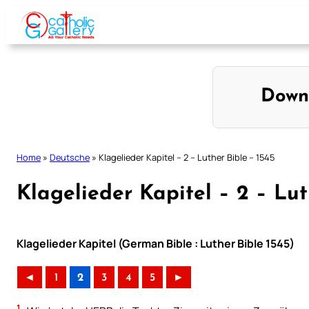
Skip
to
content
Down
Home
»
Deutsche
»
Klagelieder Kapitel – 2 – Luther Bible – 1545
Klagelieder Kapitel – 2 – Lut
Klagelieder Kapitel (German Bible : Luther Bible 1545)
◄
1
2
3
4
5
►
1