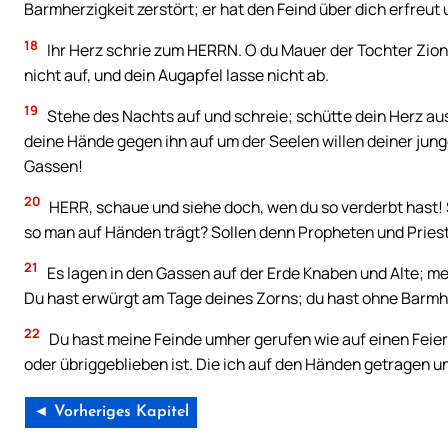
Barmherzigkeit zerstört; er hat den Feind über dich erfreu
18
Ihr Herz schrie zum HERRN. O du Mauer der Tochter Zion
nicht auf, und dein Augapfel lasse nicht ab.
19
Stehe des Nachts auf und schreie; schütte dein Herz a
deine Hände gegen ihn auf um der Seelen willen deiner jung
Gassen!
20
HERR, schaue und siehe doch, wen du so verderbt hast! S
so man auf Händen trägt? Sollen denn Propheten und Pries
21
Es lagen in den Gassen auf der Erde Knaben und Alte; me
Du hast erwürgt am Tage deines Zorns; du hast ohne Barmh
22
Du hast meine Feinde umher gerufen wie auf einen Fei
oder übriggeblieben ist. Die ich auf den Händen getragen u
◄ Vorheriges Kapitel