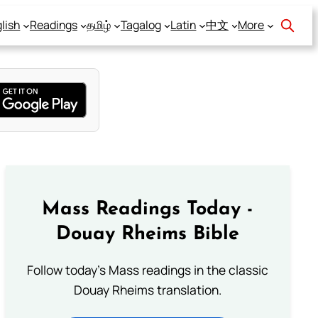
lish
Readings
தமிழ்
Tagalog
Latin
中文
More
Mass Readings Today -
Douay Rheims Bible
Follow today's Mass readings in the classic
Douay Rheims translation.