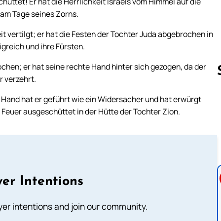
üttet! Er hat die Herrlichkeit Israels vom Himmel auf die
 am Tage seines Zorns.
vertilgt; er hat die Festen der Tochter Juda abgebrochen in
igreich und ihre Fürsten.
ochen; er hat seine rechte Hand hinter sich gezogen, da der
r verzehrt.
 Hand hat er geführt wie ein Widersacher und hat erwürgt
Follow us 
 Feuer ausgeschüttet in der Hütte der Tochter Zion.
er Intentions
ayer intentions and join our community.