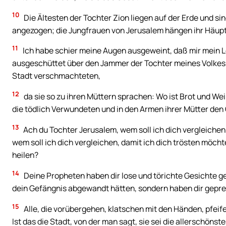
10
Die Ältesten der Tochter Zion liegen auf der Erde und si
angezogen; die Jungfrauen von Jerusalem hängen ihr Häupt
11
Ich habe schier meine Augen ausgeweint, daß mir mein Le
ausgeschüttet über den Jammer der Tochter meines Volkes,
Stadt verschmachteten,
12
da sie so zu ihren Müttern sprachen: Wo ist Brot und We
die tödlich Verwundeten und in den Armen ihrer Mütter den
13
Ach du Tochter Jerusalem, wem soll ich dich vergleichen,
wem soll ich dich vergleichen, damit ich dich trösten möch
heilen?
14
Deine Propheten haben dir lose und törichte Gesichte gep
dein Gefängnis abgewandt hätten, sondern haben dir gepredi
15
Alle, die vorübergehen, klatschen mit den Händen, pfeif
Ist das die Stadt, von der man sagt, sie sei die allerschönst