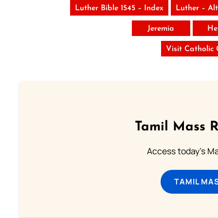
Luther Bible 1545 – Index
Luther – Al
Jeremia
He
Visit Catholic
Tamil Mass 
Access today's Mas
TAMIL MA