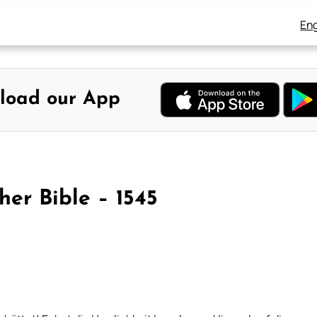
Eng
load our App
her Bible – 1545