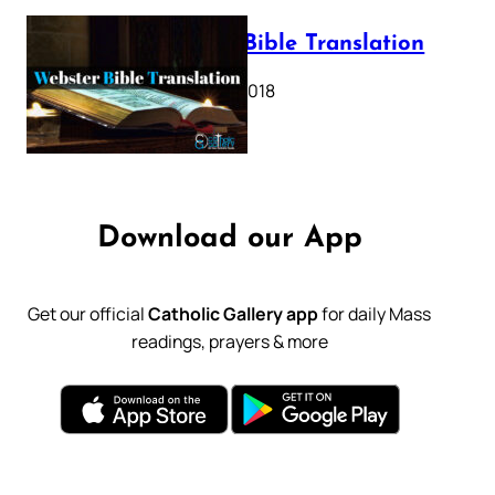
Webster Bible Translation
October 11, 2018
Download our App
Get our official
Catholic Gallery app
for daily Mass
readings, prayers & more