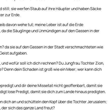
nd still; sie werfen Staub auf ihre Häupter und haben Säcke
er zur Erde.
ib davon wehe tut; meine Leber ist auf die Erde
 da die Säuglinge und Unmündigen auf den Gassen in der
in? da sie auf den Gassen in der Stadt verschmachteten wie
 Geist aufgaben.
 und wofür soll ich dich rechnen? Du Jungfrau Tochter Zion,
te? Denn dein Schaden ist groß wie ein Meer; wer kann dich
redigt und dir deine Missetat nicht geoffenbart, damit sie
gt lose Predigt, damit sie dich zum Lande hinaus predigten.
en dich an und schütteln den Kopf über die Tochter Jerusalem;
e, der sich das ganze Land freut?