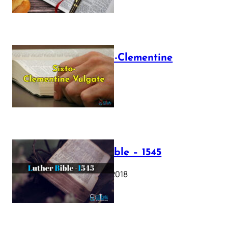
The Sixto-Clementine
Vulgate
July 12, 2025
Luther Bible – 1545
October 17, 2018