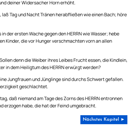
t und deiner Widersacher Horn erhöht.
, laß Tag und Nacht Tränen herabfließen wie einen Bach; höre
us in der ersten Wache gegen den HERRN wie Wasser; hebe
en Kinder, die vor Hunger verschmachten vorn an allen
ollen denn die Weiber ihres Leibes Frucht essen, die Kindlein,
ter in dem Heiligtum des HERRN erwürgt werden?
ine Jungfrauen und Jünglinge sind durchs Schwert gefallen.
erzigkeit geschlachtet.
ertag, daß niemand am Tage des Zorns des HERRN entronnen
nd erzogen habe, die hat der Feind umgebracht.
Nächstes Kapitel ►