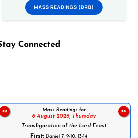
MASS READINGS (DRB)
Stay Connected
on Facebook
Follow us on Instagram
Follow us on X
Subscribe to our YouTube Channel
Follow us on WhatsApp
Mass Readings for
<<
>>
6 August 2026,
Thursday
Transfiguration of the Lord Feast
First:
Daniel 7: 9-10, 13-14