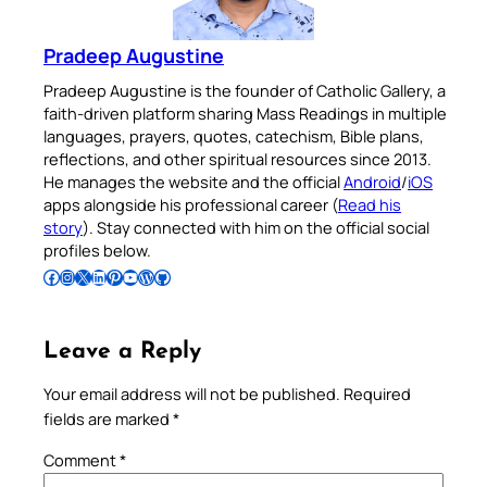
Pradeep Augustine
Pradeep Augustine is the founder of Catholic Gallery, a
faith-driven platform sharing Mass Readings in multiple
languages, prayers, quotes, catechism, Bible plans,
reflections, and other spiritual resources since 2013.
He manages the website and the official
Android
/
iOS
apps alongside his professional career (
Read his
story
). Stay connected with him on the official social
profiles below.
Follow Pradeep on Facebook
Follow Pradeep on Instagram
Follow Pradeep on X
Follow Pradeep on LinkedIn
Follow Pradeep on Pinterest
Subscribe to Pradeep’s Youtube Channel
Follow Pradeep on WordPress
Follow Pradeep on GitHub
Leave a Reply
Your email address will not be published.
Required
fields are marked
*
Comment
*