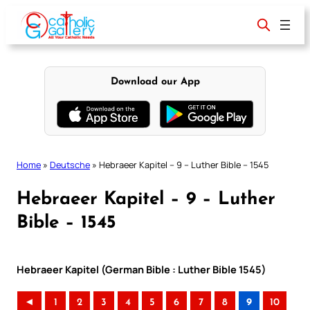
Skip
to
content
Download our App
Home
»
Deutsche
»
Hebraeer Kapitel – 9 – Luther Bible – 1545
Hebraeer Kapitel – 9 – Luther
Bible – 1545
Hebraeer Kapitel (German Bible : Luther Bible 1545)
◄
1
2
3
4
5
6
7
8
9
10