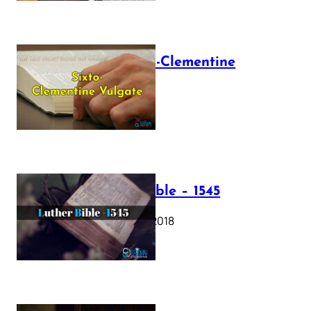
The Sixto-Clementine
Vulgate
July 12, 2025
Luther Bible – 1545
October 17, 2018