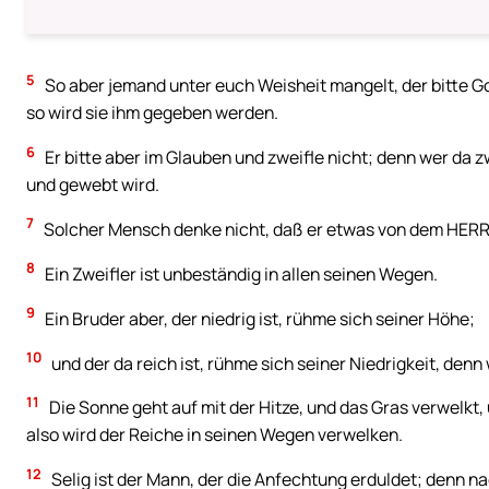
5
So aber jemand unter euch Weisheit mangelt, der bitte Got
so wird sie ihm gegeben werden.
6
Er bitte aber im Glauben und zweifle nicht; denn wer da z
und gewebt wird.
7
Solcher Mensch denke nicht, daß er etwas von dem HER
8
Ein Zweifler ist unbeständig in allen seinen Wegen.
9
Ein Bruder aber, der niedrig ist, rühme sich seiner Höhe;
10
und der da reich ist, rühme sich seiner Niedrigkeit, den
11
Die Sonne geht auf mit der Hitze, und das Gras verwelkt, 
also wird der Reiche in seinen Wegen verwelken.
12
Selig ist der Mann, der die Anfechtung erduldet; denn na