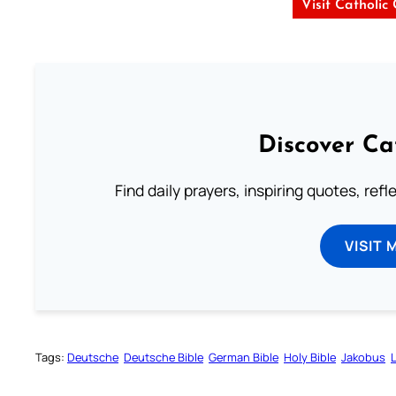
Visit Catholic
Discover Ca
Find daily prayers, inspiring quotes, ref
VISIT 
Tags:
Deutsche
Deutsche Bible
German Bible
Holy Bible
Jakobus
L