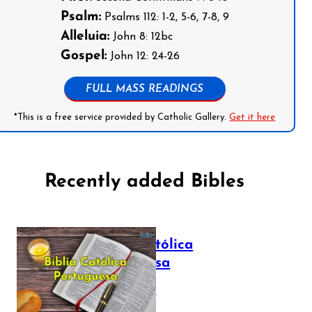
Psalm:
Psalms 112: 1-2, 5-6, 7-8, 9
Alleluia:
John 8: 12bc
Gospel:
John 12: 24-26
FULL MASS READINGS
*This is a free service provided by Catholic Gallery.
Get it here
Recently added Bibles
Bíblia Católica
Portuguesa
July 16, 2025