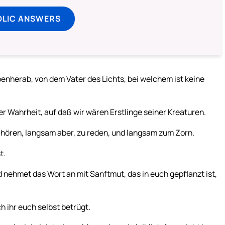
OLIC ANSWERS
nherab, von dem Vater des Lichts, bei welchem ist keine
r Wahrheit, auf daß wir wären Erstlinge seiner Kreaturen.
u hören, langsam aber, zu reden, und langsam zum Zorn.
t.
 nehmet das Wort an mit Sanftmut, das in euch gepflanzt ist,
h ihr euch selbst betrügt.