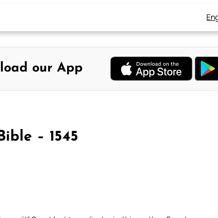
Eng
load our App
Bible – 1545