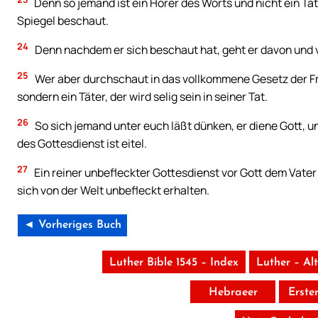
Denn so jemand ist ein Hörer des Worts und nicht ein Täte
Spiegel beschaut.
24
Denn nachdem er sich beschaut hat, geht er davon und ve
25
Wer aber durchschaut in das vollkommene Gesetz der Frei
sondern ein Täter, der wird selig sein in seiner Tat.
26
So sich jemand unter euch läßt dünken, er diene Gott, u
des Gottesdienst ist eitel.
27
Ein reiner unbefleckter Gottesdienst vor Gott dem Vater
sich von der Welt unbefleckt erhalten.
◄ Vorheriges Buch
Luther Bible 1545 – Index
Luther – Al
Hebraeer
Erste