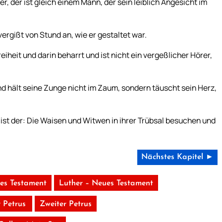
r, der ist gleich einem Mann, der sein leiblich Angesicht im
rgißt von Stund an, wie er gestaltet war.
heit und darin beharrt und ist nicht ein vergeßlicher Hörer,
nd hält seine Zunge nicht im Zaum, sondern täuscht sein Herz,
 ist der: Die Waisen und Witwen in ihrer Trübsal besuchen und
Nächstes Kapitel ►
tes Testament
Luther – Neues Testament
r Petrus
Zweiter Petrus