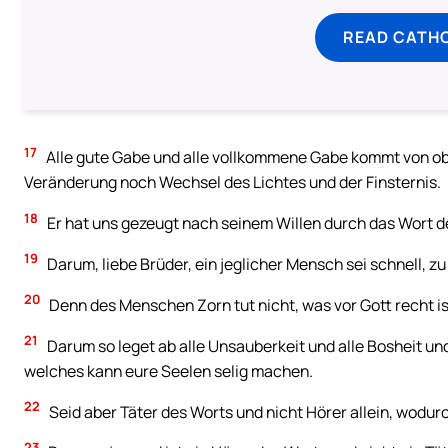
READ CATH
17
Alle gute Gabe und alle vollkommene Gabe kommt von obe
Veränderung noch Wechsel des Lichtes und der Finsternis.
18
Er hat uns gezeugt nach seinem Willen durch das Wort de
19
Darum, liebe Brüder, ein jeglicher Mensch sei schnell, z
20
Denn des Menschen Zorn tut nicht, was vor Gott recht is
21
Darum so leget ab alle Unsauberkeit und alle Bosheit und
welches kann eure Seelen selig machen.
22
Seid aber Täter des Worts und nicht Hörer allein, wodurc
23