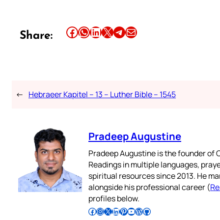
Share this article on Facebook
Share this article on WhatsApp
Share this article on LinkedIn
Share this article on X
Share this article on Telegram
Email this Article
Share:
←
Hebraeer Kapitel – 13 – Luther Bible – 1545
Pradeep Augustine
Pradeep Augustine is the founder of C
Readings in multiple languages, praye
spiritual resources since 2013. He ma
alongside his professional career (
Re
profiles below.
Follow Pradeep on Facebook
Follow Pradeep on Instagram
Follow Pradeep on X
Follow Pradeep on LinkedIn
Follow Pradeep on Pinterest
Subscribe to Pradeep’s Youtube Channel
Follow Pradeep on WordPress
Follow Pradeep on GitHub