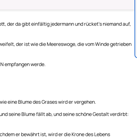
t, der da gibt einfältig jedermann und rücket’s niemand auf,
weifelt, der ist wie die Meereswoge, die vom Winde getrieben
RN empfangen werde.
n wie eine Blume des Grases wird er vergehen.
und seine Blume fällt ab, und seine schöne Gestalt verdirbt:
chdem er bewährt ist, wird er die Krone des Lebens