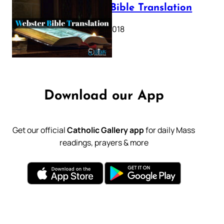
Webster Bible Translation
October 11, 2018
Download our App
Get our official
Catholic Gallery app
for daily Mass
readings, prayers & more