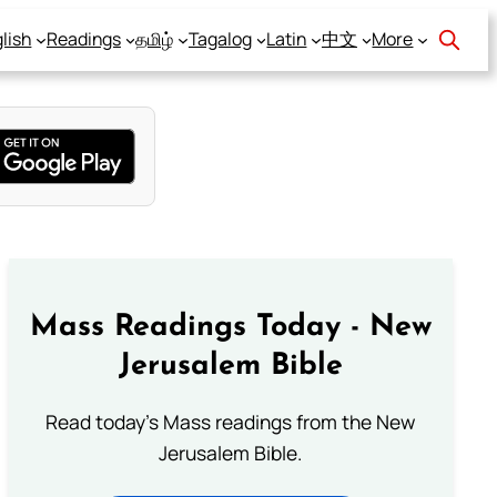
lish
Readings
தமிழ்
Tagalog
Latin
中文
More
Mass Readings Today - New
Jerusalem Bible
Read today's Mass readings from the New
Jerusalem Bible.