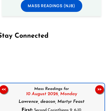
MASS READINGS (NJB)
Stay Connected
on Facebook
Follow us on Instagram
Follow us on X
Subscribe to our YouTube Channel
Follow us on WhatsApp
Mass Readings for
<<
>>
10 August 2026,
Monday
Lawrence, deacon, Martyr Feast
First:
Second Corinthians 9: 6-10