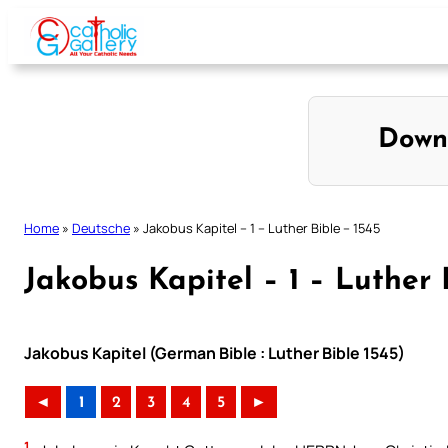
Skip
to
content
Down
Home
»
Deutsche
»
Jakobus Kapitel – 1 – Luther Bible – 1545
Jakobus Kapitel – 1 – Luther 
Jakobus Kapitel (German Bible : Luther Bible 1545)
◄
1
2
3
4
5
►
1