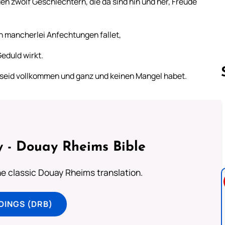
en zwölf Geschlechtern, die da sind hin und her, Freude
 in mancherlei Anfechtungen fallet,
eduld wirkt.
hr seid vollkommen und ganz und keinen Mangel habet.
Follow us 
 - Douay Rheims Bible
he classic Douay Rheims translation.
DINGS (DRB)