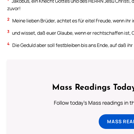
Jakobus, ein Knecht Gottes und des HERRN Jesu Christi, d
zuvor!
2
Meine lieben Brüder, achtet es für eitel Freude, wenn ihr
3
und wisset, daß euer Glaube, wenn er rechtschaffen ist, G
4
Die Geduld aber soll festbleiben bis ans Ende, auf daß i
Mass Readings Today
Follow today's Mass readings in t
MASS REA