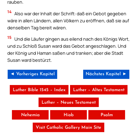
rauben.
14
Also war der Inhalt der Schrift: daß ein Gebot gegeben
wäre in allen Ländern, allen Völkern zu eröffnen, daß sie auf
denselben Tag bereit wären.
15
Und die Läufer gingen aus eilend nach des Königs Wort,
und zu Schloß Susan ward das Gebot angeschlagen. Und
der König und Haman saßen und tranken; aber die Stadt
Susan ward bestürzt.
◄ Vorheriges Kapitel
Nächstes Kapitel ►
Luther Bible 1545 – Index
Luther – Altes Testament
Luther – Neues Testament
Nehemia
Hiob
Psalm
Visit Catholic Gallery Main Site