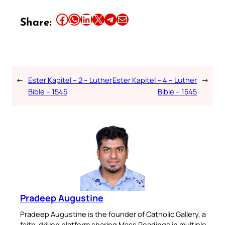
Share this article on Facebook
Share this article on WhatsApp
Share this article on LinkedIn
Share this article on X
Share this article on Telegram
Email this Article
Share:
←
Ester Kapitel – 2 – Luther
Ester Kapitel – 4 – Luther
→
Bible – 1545
Bible – 1545
Pradeep Augustine
Pradeep Augustine is the founder of Catholic Gallery, a
faith-driven platform sharing Mass Readings in multiple