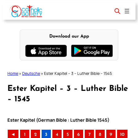
Skip
to
content
Download our App
Home
»
Deutsche
»
Ester Kapitel – 3 – Luther Bible – 1545
Ester Kapitel – 3 – Luther Bible
– 1545
Ester Kapitel (German Bible : Luther Bible 1545)
◄
1
2
3
4
5
6
7
8
9
10