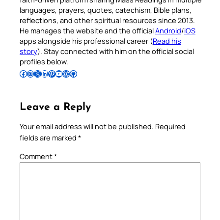
languages, prayers, quotes, catechism, Bible plans,
reflections, and other spiritual resources since 2013.
He manages the website and the official
Android
/
iOS
apps alongside his professional career (
Read his
story
). Stay connected with him on the official social
profiles below.
Follow Pradeep on Facebook
Follow Pradeep on Instagram
Follow Pradeep on X
Follow Pradeep on LinkedIn
Follow Pradeep on Pinterest
Subscribe to Pradeep’s Youtube Channel
Follow Pradeep on WordPress
Follow Pradeep on GitHub
Leave a Reply
Your email address will not be published.
Required
fields are marked
*
Comment
*