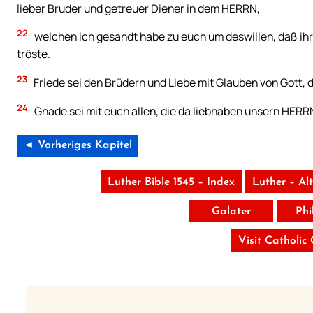
lieber Bruder und getreuer Diener in dem HERRN,
22
welchen ich gesandt habe zu euch um deswillen, daß ihr 
tröste.
23
Friede sei den Brüdern und Liebe mit Glauben von Gott,
24
Gnade sei mit euch allen, die da liebhaben unsern HERR
◄ Vorheriges Kapitel
Luther Bible 1545 – Index
Luther – Al
Galater
Phi
Visit Catholic