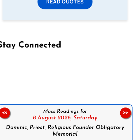
READ QUOTES
Stay Connected
on Facebook
Follow us on Instagram
Follow us on X
Subscribe to our YouTube Channel
Follow us on WhatsApp
Mass Readings for
<<
>>
8 August 2026,
Saturday
Dominic, Priest, Religious Founder Obligatory
Memorial