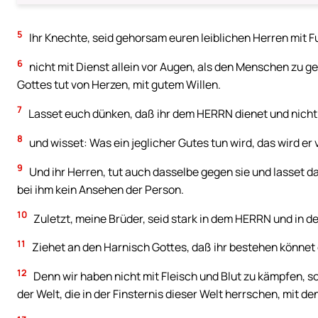
5
Ihr Knechte, seid gehorsam euren leiblichen Herren mit Fur
6
nicht mit Dienst allein vor Augen, als den Menschen zu gef
Gottes tut von Herzen, mit gutem Willen.
7
Lasset euch dünken, daß ihr dem HERRN dienet und nich
8
und wisset: Was ein jeglicher Gutes tun wird, das wird er
9
Und ihr Herren, tut auch dasselbe gegen sie und lasset d
bei ihm kein Ansehen der Person.
10
Zuletzt, meine Brüder, seid stark in dem HERRN und in d
11
Ziehet an den Harnisch Gottes, daß ihr bestehen könnet g
12
Denn wir haben nicht mit Fleisch und Blut zu kämpfen, s
der Welt, die in der Finsternis dieser Welt herrschen, mit 