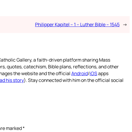
Philipper Kapitel – 1 – Luther Bible – 1545
→
atholic Gallery, a faith-driven platform sharing Mass
rs, quotes, catechism, Bible plans, reflections, and other
nages the website and the official
Android
/
iOS
apps
ad his story
). Stay connected with him on the official social
 are marked
*