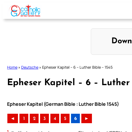
Skip
to
content
Down
Home
»
Deutsche
»
Epheser Kapitel – 6 – Luther Bible – 1545
Epheser Kapitel – 6 – Luther 
Epheser Kapitel (German Bible : Luther Bible 1545)
◄
1
2
3
4
5
6
►
1