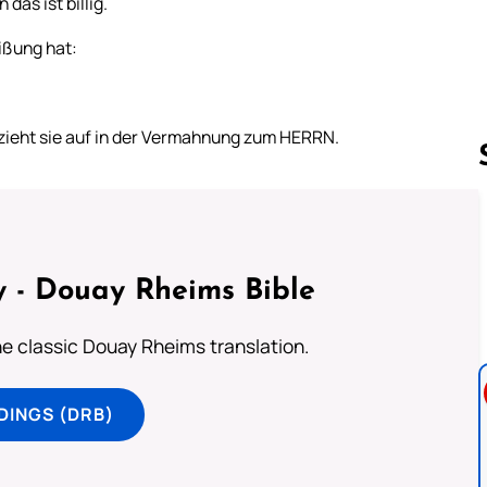
das ist billig.
ißung hat:
n zieht sie auf in der Vermahnung zum HERRN.
Follow us 
 - Douay Rheims Bible
he classic Douay Rheims translation.
DINGS (DRB)