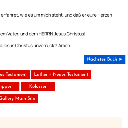
erfahret, wie es um mich steht, und daß er eure Herzen
 dem Vater, und dem HERRN Jesus Christus!
N Jesus Christus unverrückt! Amen.
Nächstes Buch ►
tes Testament
Luther – Neues Testament
lipper
Kolosser
 Gallery Main Site