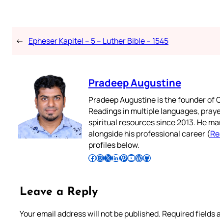
←
Epheser Kapitel – 5 – Luther Bible – 1545
Pradeep Augustine
Pradeep Augustine is the founder of C
Readings in multiple languages, praye
spiritual resources since 2013. He ma
alongside his professional career (
Re
profiles below.
Follow Pradeep on Facebook
Follow Pradeep on Instagram
Follow Pradeep on X
Follow Pradeep on LinkedIn
Follow Pradeep on Pinterest
Subscribe to Pradeep’s Youtube Channel
Follow Pradeep on WordPress
Follow Pradeep on GitHub
Leave a Reply
Your email address will not be published.
Required fields