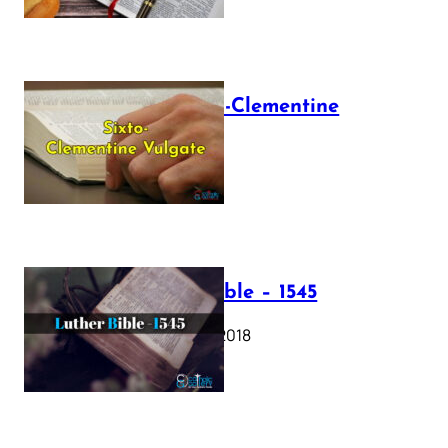
The Sixto-Clementine
Vulgate
July 12, 2025
Luther Bible – 1545
October 17, 2018