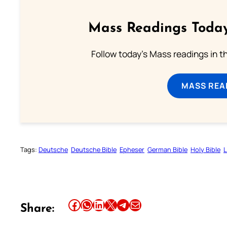
Mass Readings Today
Follow today's Mass readings in t
MASS REA
Tags:
Deutsche
Deutsche Bible
Epheser
German Bible
Holy Bible
L
Share this article on Facebook
Share this article on WhatsApp
Share this article on LinkedIn
Share this article on X
Share this article on Telegram
Email this Article
Share: