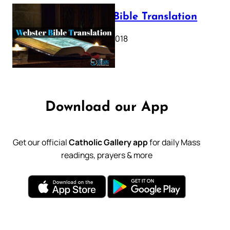
Webster Bible Translation
October 11, 2018
Download our App
Get our official
Catholic Gallery app
for daily Mass
readings, prayers & more