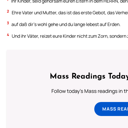
Ihr Kinder, seid gehorsam euren Eltern in dem HERRN, denn 
2
Ehre Vater und Mutter, das ist das erste Gebot, das Verhe
3
auf daß dir’s wohl gehe und du lange lebest auf Erden.
4
Und ihr Väter, reizet eure Kinder nicht zum Zorn, sonder
Mass Readings Today
Follow today's Mass readings in t
MASS REA