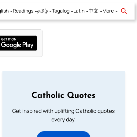
lish
Readings
தமிழ்
Tagalog
Latin
中文
More
Catholic Quotes
Get inspired with uplifting Catholic quotes
every day.