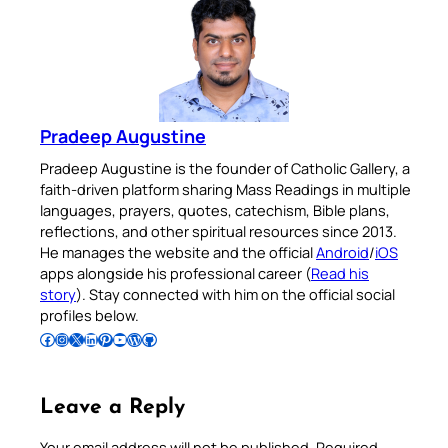
Pradeep Augustine
Pradeep Augustine is the founder of Catholic Gallery, a
faith-driven platform sharing Mass Readings in multiple
languages, prayers, quotes, catechism, Bible plans,
reflections, and other spiritual resources since 2013.
He manages the website and the official
Android
/
iOS
apps alongside his professional career (
Read his
story
). Stay connected with him on the official social
profiles below.
Follow Pradeep on Facebook
Follow Pradeep on Instagram
Follow Pradeep on X
Follow Pradeep on LinkedIn
Follow Pradeep on Pinterest
Subscribe to Pradeep’s Youtube Channel
Follow Pradeep on WordPress
Follow Pradeep on GitHub
Leave a Reply
Your email address will not be published.
Required