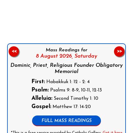
Follow us on Facebook
Follow us on Instagram
Follow us on X
Subscribe to our YouTube Channel
Follow us on WhatsApp
Mass Readings for
<<
>>
8 August 2026,
Saturday
Dominic, Priest, Religious Founder Obligatory
Memorial
First:
Habakkuk 1: 12 - 2: 4
Psalm:
Psalms 9: 8-9, 10-11, 12-13
Alleluia:
Second Timothy 1: 10
Gospel:
Matthew 17: 14-20
FULL MASS READINGS
*This is a free service provided by Catholic Gallery.
Get it here