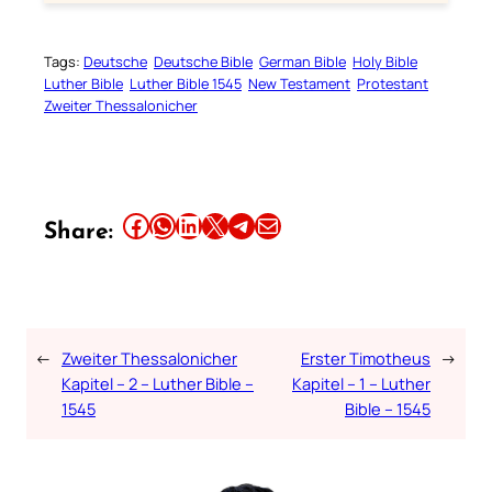
Tags:
Deutsche
Deutsche Bible
German Bible
Holy Bible
Luther Bible
Luther Bible 1545
New Testament
Protestant
Zweiter Thessalonicher
Share this article on Facebook
Share this article on WhatsApp
Share this article on LinkedIn
Share this article on X
Share this article on Telegram
Email this Article
Share:
←
Zweiter Thessalonicher
Erster Timotheus
→
Kapitel – 2 – Luther Bible –
Kapitel – 1 – Luther
1545
Bible – 1545