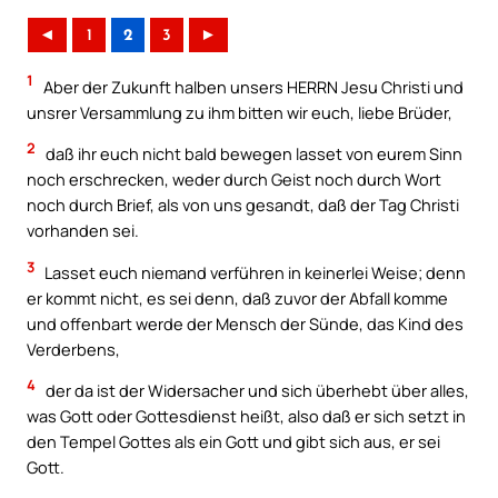
◄
1
2
3
►
1
Aber der Zukunft halben unsers HERRN Jesu Christi und
unsrer Versammlung zu ihm bitten wir euch, liebe Brüder,
2
daß ihr euch nicht bald bewegen lasset von eurem Sinn
noch erschrecken, weder durch Geist noch durch Wort
noch durch Brief, als von uns gesandt, daß der Tag Christi
vorhanden sei.
3
Lasset euch niemand verführen in keinerlei Weise; denn
er kommt nicht, es sei denn, daß zuvor der Abfall komme
und offenbart werde der Mensch der Sünde, das Kind des
Verderbens,
4
der da ist der Widersacher und sich überhebt über alles,
was Gott oder Gottesdienst heißt, also daß er sich setzt in
den Tempel Gottes als ein Gott und gibt sich aus, er sei
Gott.