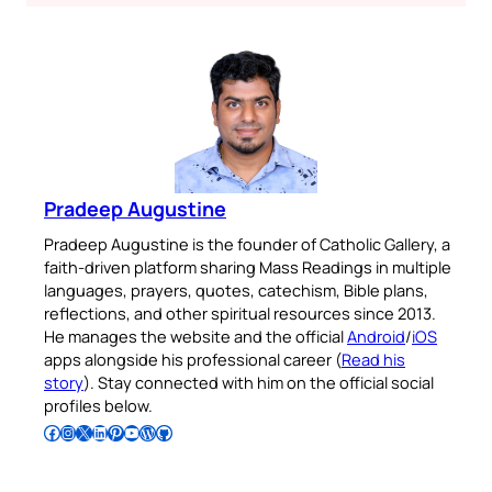
Pradeep Augustine
Pradeep Augustine is the founder of Catholic Gallery, a
faith-driven platform sharing Mass Readings in multiple
languages, prayers, quotes, catechism, Bible plans,
reflections, and other spiritual resources since 2013.
He manages the website and the official
Android
/
iOS
apps alongside his professional career (
Read his
story
). Stay connected with him on the official social
profiles below.
Follow Pradeep on Facebook
Follow Pradeep on Instagram
Follow Pradeep on X
Follow Pradeep on LinkedIn
Follow Pradeep on Pinterest
Subscribe to Pradeep’s Youtube Channel
Follow Pradeep on WordPress
Follow Pradeep on GitHub