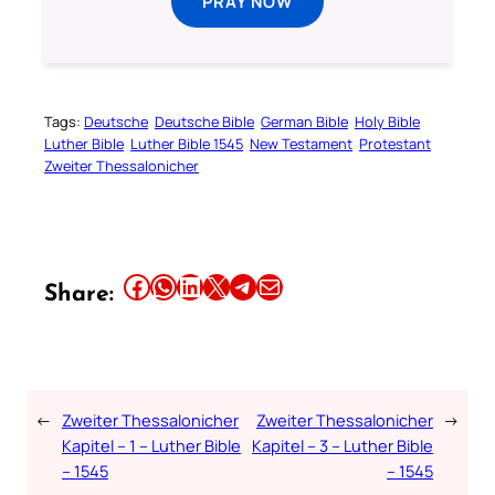
PRAY NOW
Tags:
Deutsche
Deutsche Bible
German Bible
Holy Bible
Luther Bible
Luther Bible 1545
New Testament
Protestant
Zweiter Thessalonicher
Share this article on Facebook
Share this article on WhatsApp
Share this article on LinkedIn
Share this article on X
Share this article on Telegram
Email this Article
Share:
←
Zweiter Thessalonicher
Zweiter Thessalonicher
→
Kapitel – 1 – Luther Bible
Kapitel – 3 – Luther Bible
– 1545
– 1545