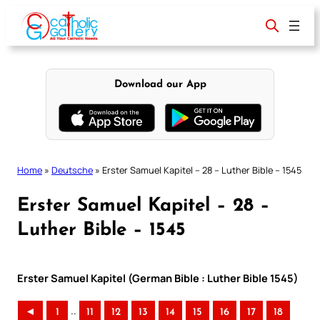
Skip
to
content
Download our App
Home
»
Deutsche
»
Erster Samuel Kapitel – 28 – Luther Bible – 1545
Erster Samuel Kapitel – 28 –
Luther Bible – 1545
Erster Samuel Kapitel (German Bible : Luther Bible 1545)
..
◄
1
11
12
13
14
15
16
17
18