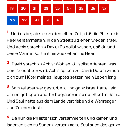
19
20
21
22
23
24
25
26
27
28
29
30
31
►
1
Und es begab sich zu derselben Zeit, daß die Philister ihr
Heer versammelten, in den Streit zu ziehen wieder Israel.
Und Achis sprach zu David: Du sollst wissen, daß du und
deine Männer sollt mit mir ausziehen ins Heer.
2
David sprach zu Achis: Wohlan, du sollst erfahren, was
dein Knecht tun wird. Achis sprach zu David: Darum will ich
dich zum Hüter meines Hauptes setzen mein Leben lang.
3
Samuel aber war gestorben, und ganz Israel hatte Leid
um ihn getragen und ihn begraben in seiner Stadt in Rama.
Und Saul hatte aus dem Lande vertrieben die Wahrsager
und Zeichendeuter.
4
Da nun die Philister sich versammelten und kamen und
lagerten sich zu Sunem, versammelte Saul auch das ganze