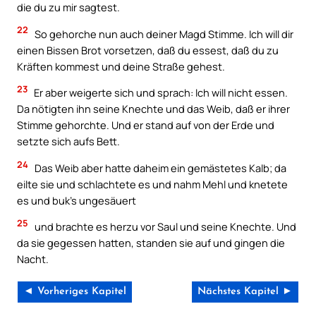
die du zu mir sagtest.
22
So gehorche nun auch deiner Magd Stimme. Ich will dir
einen Bissen Brot vorsetzen, daß du essest, daß du zu
Kräften kommest und deine Straße gehest.
23
Er aber weigerte sich und sprach: Ich will nicht essen.
Da nötigten ihn seine Knechte und das Weib, daß er ihrer
Stimme gehorchte. Und er stand auf von der Erde und
setzte sich aufs Bett.
24
Das Weib aber hatte daheim ein gemästetes Kalb; da
eilte sie und schlachtete es und nahm Mehl und knetete
es und buk’s ungesäuert
25
und brachte es herzu vor Saul und seine Knechte. Und
da sie gegessen hatten, standen sie auf und gingen die
Nacht.
◄ Vorheriges Kapitel
Nächstes Kapitel ►