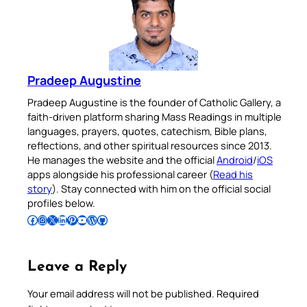
Pradeep Augustine
Pradeep Augustine is the founder of Catholic Gallery, a
faith-driven platform sharing Mass Readings in multiple
languages, prayers, quotes, catechism, Bible plans,
reflections, and other spiritual resources since 2013.
He manages the website and the official
Android
/
iOS
apps alongside his professional career (
Read his
story
). Stay connected with him on the official social
profiles below.
Follow Pradeep on Facebook
Follow Pradeep on Instagram
Follow Pradeep on X
Follow Pradeep on LinkedIn
Follow Pradeep on Pinterest
Subscribe to Pradeep’s Youtube Channel
Follow Pradeep on WordPress
Follow Pradeep on GitHub
Leave a Reply
Your email address will not be published.
Required