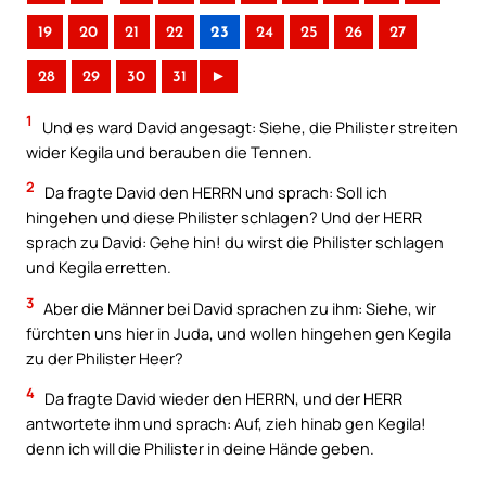
19
20
21
22
23
24
25
26
27
28
29
30
31
►
1
Und es ward David angesagt: Siehe, die Philister streiten
wider Kegila und berauben die Tennen.
2
Da fragte David den HERRN und sprach: Soll ich
hingehen und diese Philister schlagen? Und der HERR
sprach zu David: Gehe hin! du wirst die Philister schlagen
und Kegila erretten.
3
Aber die Männer bei David sprachen zu ihm: Siehe, wir
fürchten uns hier in Juda, und wollen hingehen gen Kegila
zu der Philister Heer?
4
Da fragte David wieder den HERRN, und der HERR
antwortete ihm und sprach: Auf, zieh hinab gen Kegila!
denn ich will die Philister in deine Hände geben.