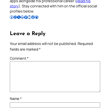
apps alongside his professional career (
Read his
story
). Stay connected with him on the official social
profiles below.
Follow Pradeep on Facebook
Follow Pradeep on Instagram
Follow Pradeep on X
Follow Pradeep on LinkedIn
Follow Pradeep on Pinterest
Subscribe to Pradeep’s Youtube Channel
Follow Pradeep on WordPress
Follow Pradeep on GitHub
Leave a Reply
Your email address will not be published.
Required
fields are marked
*
Comment
*
Name
*