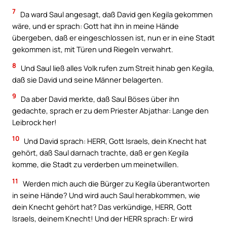
7
Da ward Saul angesagt, daß David gen Kegila gekommen
wäre, und er sprach: Gott hat ihn in meine Hände
übergeben, daß er eingeschlossen ist, nun er in eine Stadt
gekommen ist, mit Türen und Riegeln verwahrt.
8
Und Saul ließ alles Volk rufen zum Streit hinab gen Kegila,
daß sie David und seine Männer belagerten.
9
Da aber David merkte, daß Saul Böses über ihn
gedachte, sprach er zu dem Priester Abjathar: Lange den
Leibrock her!
10
Und David sprach: HERR, Gott Israels, dein Knecht hat
gehört, daß Saul darnach trachte, daß er gen Kegila
komme, die Stadt zu verderben um meinetwillen.
11
Werden mich auch die Bürger zu Kegila überantworten
in seine Hände? Und wird auch Saul herabkommen, wie
dein Knecht gehört hat? Das verkündige, HERR, Gott
Israels, deinem Knecht! Und der HERR sprach: Er wird