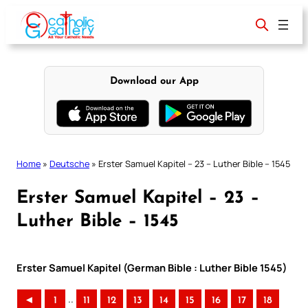
Skip
to
content
Download our App
Home
»
Deutsche
»
Erster Samuel Kapitel – 23 – Luther Bible – 1545
Erster Samuel Kapitel – 23 –
Luther Bible – 1545
Erster Samuel Kapitel (German Bible : Luther Bible 1545)
..
◄
1
11
12
13
14
15
16
17
18