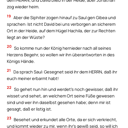
dem HERRN; und David blieb in der Heide, aber Jonathan
zog wieder heim.
19
Aber die Siphiter zogen hinauf zu Saul gen Gibea und
sprachen: Ist nicht David bei uns verborgen an sicherem
Ort in der Heide, auf dem Hügel Hachila, der zur Rechten
liegt an der Wüste?
20
So komme nun der König hernieder nach all seines
Herzens Begehr, so wollen wir ihn überantworten in des
Königs Hände.
21
Da sprach Saul: Gesegnet seid ihr dem HERRN, daß ihr
euch meiner erbarmt habt!
22
So gehet nun hin und werdet’s noch gewisser, daß ihr
wisset und sehet, an welchem Ort seine Füße gewesen
sind und wer ihn daselbst gesehen habe; denn mir ist
gesagt, daß er listig ist.
23
Besehet und erkundet alle Orte, da er sich verkriecht,
und kommt wieder zu mir, wenn ihr’s gewiß seid, so will ich