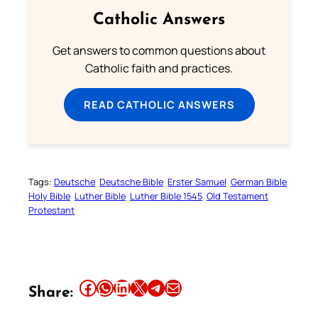
Catholic Answers
Get answers to common questions about
Catholic faith and practices.
READ CATHOLIC ANSWERS
Tags:
Deutsche
Deutsche Bible
Erster Samuel
German Bible
Holy Bible
Luther Bible
Luther Bible 1545
Old Testament
Protestant
Share this article on Facebook
Share this article on WhatsApp
Share this article on LinkedIn
Share this article on X
Share this article on Telegram
Email this Article
Share: