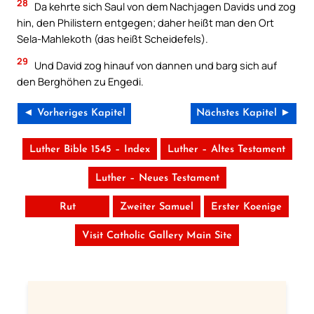
28
Da kehrte sich Saul von dem Nachjagen Davids und zog
hin, den Philistern entgegen; daher heißt man den Ort
Sela-Mahlekoth (das heißt Scheidefels).
29
Und David zog hinauf von dannen und barg sich auf
den Berghöhen zu Engedi.
◄ Vorheriges Kapitel
Nächstes Kapitel ►
Luther Bible 1545 – Index
Luther – Altes Testament
Luther – Neues Testament
Rut
Zweiter Samuel
Erster Koenige
Visit Catholic Gallery Main Site