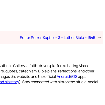
Erster Petrus Kapitel – 3 – Luther Bible – 1545
→
atholic Gallery, a faith-driven platform sharing Mass
rs, quotes, catechism, Bible plans, reflections, and other
nages the website and the official
Android
/
iOS
apps
ad his story
). Stay connected with him on the official social