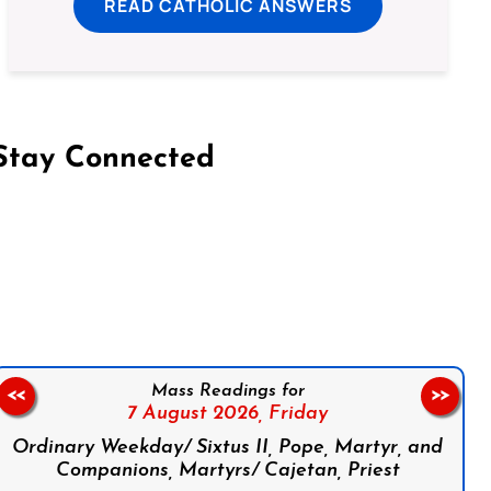
READ CATHOLIC ANSWERS
Stay Connected
on Facebook
Follow us on Instagram
Follow us on X
Subscribe to our YouTube Channel
Follow us on WhatsApp
Mass Readings for
<<
>>
7 August 2026,
Friday
Ordinary Weekday/ Sixtus II, Pope, Martyr, and
Companions, Martyrs/ Cajetan, Priest