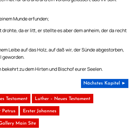
 seinem Munde erfunden;
drohte, da er litt, er stellte es aber dem anheim, der da recht
em Leibe auf das Holz, auf daß wir, der Sünde abgestorben,
il geworden.
un bekehrt zu dem Hirten und Bischof eurer Seelen.
Nächstes Kapitel ►
tes Testament
Luther – Neues Testament
r Petrus
Erster Johannes
 Gallery Main Site