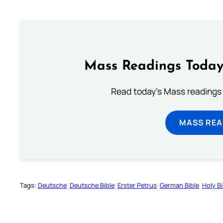
Mass Readings Today
Read today's Mass readings 
MASS REA
Tags:
Deutsche
Deutsche Bible
Erster Petrus
German Bible
Holy Bi