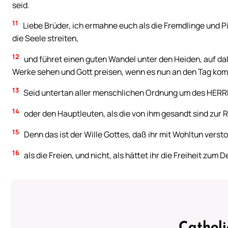
seid.
11
Liebe Brüder, ich ermahne euch als die Fremdlinge und Pi
die Seele streiten,
12
und führet einen guten Wandel unter den Heiden, auf daß
Werke sehen und Gott preisen, wenn es nun an den Tag ko
13
Seid untertan aller menschlichen Ordnung um des HERRN 
14
oder den Hauptleuten, als die von ihm gesandt sind zur
15
Denn das ist der Wille Gottes, daß ihr mit Wohltun vers
16
als die Freien, und nicht, als hättet ihr die Freiheit zum
Cathol