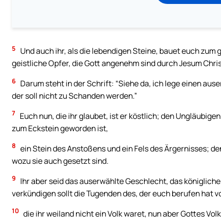
5
Und auch ihr, als die lebendigen Steine, bauet euch zum 
geistliche Opfer, die Gott angenehm sind durch Jesum Chri
6
Darum steht in der Schrift: “Siehe da, ich lege einen ause
der soll nicht zu Schanden werden.”
7
Euch nun, die ihr glaubet, ist er köstlich; den Ungläubige
zum Eckstein geworden ist,
8
ein Stein des Anstoßens und ein Fels des Ärgernisses; de
wozu sie auch gesetzt sind.
9
Ihr aber seid das auserwählte Geschlecht, das königliche 
verkündigen sollt die Tugenden des, der euch berufen hat v
10
die ihr weiland nicht ein Volk waret, nun aber Gottes Vol