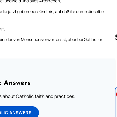
ei und Neid und alles Afterreden,
 die jetzt geborenen Kindlein, auf daß ihr durch dieselbe
st,
, der von Menschen verworfen ist, aber bei Gott ist er
Follow us 
c Answers
about Catholic faith and practices.
OLIC ANSWERS