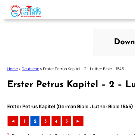
Skip
to
content
Down
Home
»
Deutsche
»
Erster Petrus Kapitel – 2 – Luther Bible – 1545
Erster Petrus Kapitel – 2 – L
Erster Petrus Kapitel (German Bible : Luther Bible 1545)
◄
1
2
3
4
5
►
1