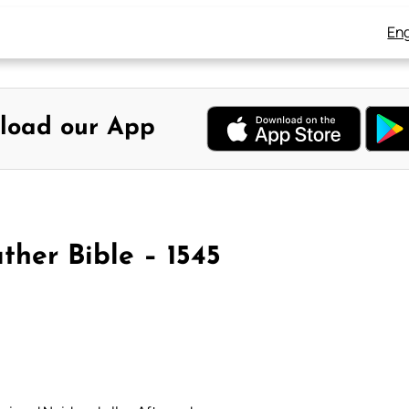
Eng
load our App
uther Bible – 1545