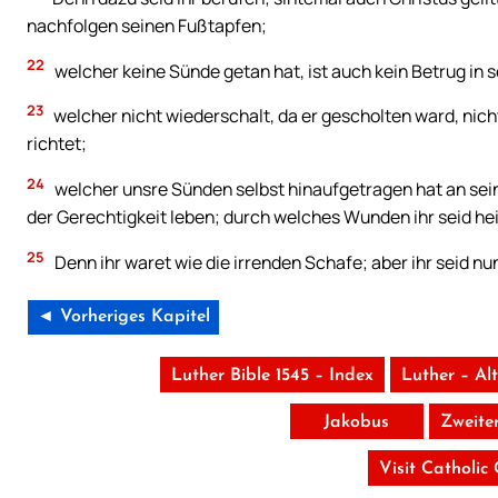
nachfolgen seinen Fußtapfen;
22
welcher keine Sünde getan hat, ist auch kein Betrug in
23
welcher nicht wiederschalt, da er gescholten ward, nicht 
richtet;
24
welcher unsre Sünden selbst hinaufgetragen hat an sein
der Gerechtigkeit leben; durch welches Wunden ihr seid he
25
Denn ihr waret wie die irrenden Schafe; aber ihr seid n
◄ Vorheriges Kapitel
Luther Bible 1545 – Index
Luther – Al
Jakobus
Zweite
Visit Catholic