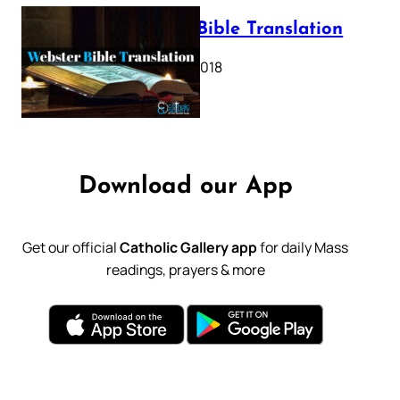
Webster Bible Translation
October 11, 2018
Download our App
Get our official
Catholic Gallery app
for daily Mass
readings, prayers & more