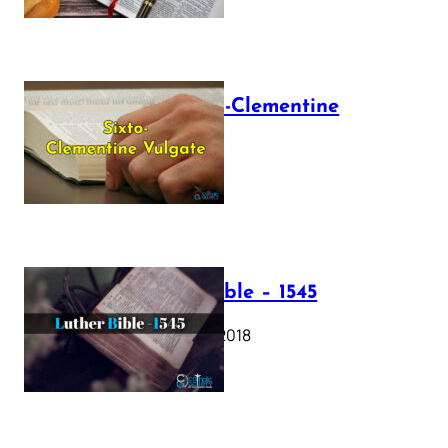
The Sixto-Clementine
Vulgate
July 12, 2025
Luther Bible – 1545
October 17, 2018