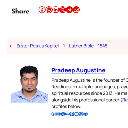
Share this article on Facebook
Share this article on WhatsApp
Share this article on LinkedIn
Share this article on X
Share this article on Telegram
Email this Article
Share:
←
Erster Petrus Kapitel – 1 – Luther Bible – 1545
Pradeep Augustine
Pradeep Augustine is the founder of C
Readings in multiple languages, praye
spiritual resources since 2013. He ma
alongside his professional career (
Re
profiles below.
Follow Pradeep on Facebook
Follow Pradeep on Instagram
Follow Pradeep on X
Follow Pradeep on LinkedIn
Follow Pradeep on Pinterest
Subscribe to Pradeep’s Youtube Channel
Follow Pradeep on WordPress
Follow Pradeep on GitHub