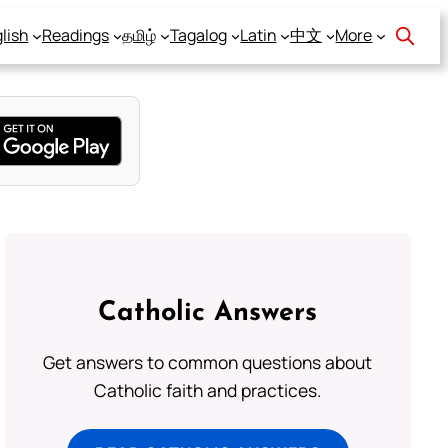
lish
Readings
தமிழ்
Tagalog
Latin
中文
More
Catholic Answers
Get answers to common questions about
Catholic faith and practices.