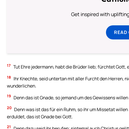
Get inspired with uplifti
READ
17
Tut Ehre jedermann, habt die Brüder lieb; fürchtet Gott, 
18
Ihr Knechte, seid untertan mit aller Furcht den Herren, n
wunderlichen.
19
Denn das ist Gnade, so jemand um des Gewissens willen z
20
Denn was ist das für ein Ruhm, so ihr um Missetat willen
erduldet, das ist Gnade bei Gott.
21
Denn dazu seid ihr berufen; sintemal auch Christus gelitt