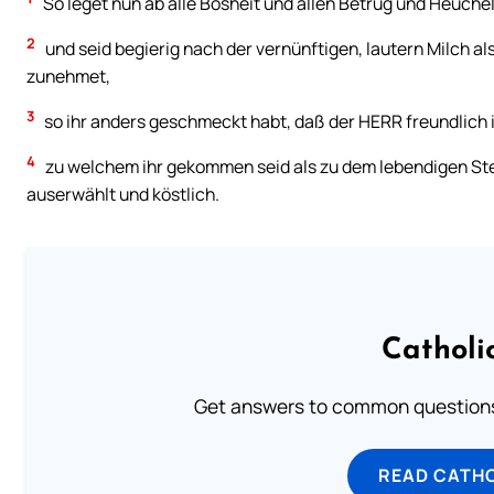
So leget nun ab alle Bosheit und allen Betrug und Heuchel
2
und seid begierig nach der vernünftigen, lautern Milch als
zunehmet,
3
so ihr anders geschmeckt habt, daß der HERR freundlich i
4
zu welchem ihr gekommen seid als zu dem lebendigen Stein
auserwählt und köstlich.
Catholi
Get answers to common questions 
READ CATH