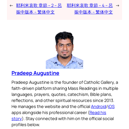
←
耶利米哀歌 章節 – 2 – 呂
耶利米哀歌 章節 – 4 – 呂
→
振中版本 – 繁体中文
振中版本 – 繁体中文
Pradeep Augustine
Pradeep Augustine is the founder of Catholic Gallery, a
faith-driven platform sharing Mass Readings in multiple
languages, prayers, quotes, catechism, Bible plans,
reflections, and other spiritual resources since 2013.
He manages the website and the official
Android
/
iOS
apps alongside his professional career (
Read his
story
). Stay connected with him on the official social
profiles below.