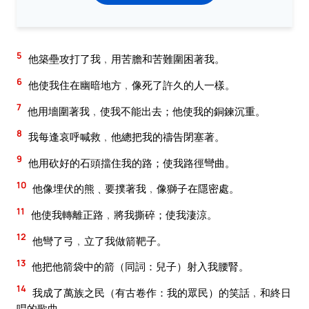
5
他築壘攻打了我﹐用苦膽和苦難圍困著我。
6
他使我住在幽暗地方﹐像死了許久的人一樣。
7
他用墻圍著我﹐使我不能出去；他使我的銅鍊沉重。
8
我每逢哀呼喊救﹐他總把我的禱告閉塞著。
9
他用砍好的石頭擋住我的路；使我路徑彎曲。
10
他像埋伏的熊﹑要撲著我﹐像獅子在隱密處。
11
他使我轉離正路﹐將我撕碎；使我淒涼。
12
他彎了弓﹐立了我做箭靶子。
13
他把他箭袋中的箭（同詞：兒子）射入我腰腎。
14
我成了萬族之民（有古卷作：我的眾民）的笑話﹐和終日
唱的歌曲。