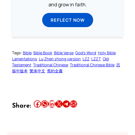
and grow in faith.
REFLECT NOW
Tags:
Bible
Bible Book
Bible Verse
God’s Word
Holy Bible
Lamentations
Lu Zhen zhong version
LZZ
LZZT
Old
Testament
Traditional Chinese
Traditional Chinese Bible
呂
振中版本
繁体中文
舊約全書
Share this article on Facebook
Share this article on WhatsApp
Share this article on LinkedIn
Share this article on X
Share this article on Telegram
Email this Article
Share: