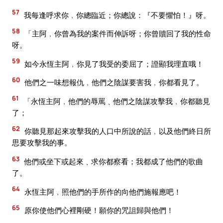
57
我每逢呼求你﹐你總臨近；你總說：『不要懼怕！』呀。
58
「主阿﹐你曾為我的案件而伸訴呀；你曾贖回了我的性命
呀。
59
如今永恆主阿﹐你見了我受的委屈了；證顯我理直哦！
60
他們之一味想報仇﹐他們之陰謀要害我﹐你都看見了。
61
「永恆主阿﹐他們的辱罵﹑他們之陰謀攻擊我﹐你都聽見
了；
62
你聽見那起來攻擊我的人口中所說的話﹐以及他們終日所
思要攻擊我的事。
63
他們或坐下或起來﹑求你都察看；我都成了他們的歌曲
了。
64
永恆主阿﹐照他們的手所作的向他們施報應吧！
65
原你使他們心裡剛硬！願你的咒詛歸與他們！