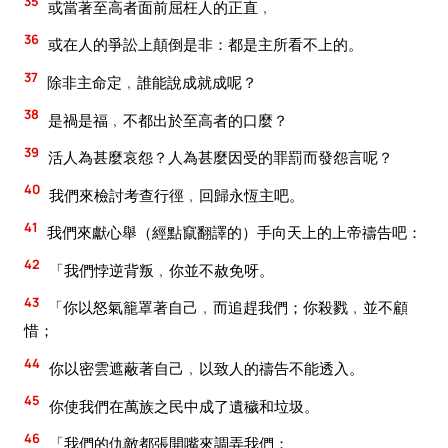
35
或當著至高者面前屈枉人的正直﹐
36
或在人的爭訟上顛倒是非：都是主所看不上的。
37
除非主命定﹐誰能說成就成呢？
38
是禍是福﹐不都出於至高者的口麼？
39
活人為甚麼哀怨？人為甚麼因受的罪罰而發怨言呢？
40
我們來檢討考查行徑﹐回歸永恆主吧。
41
我們來獻心舉（經點竄翻譯的）手向天上的上帝禱告吧：
42
「我們悖逆背叛﹐你並不赦免呀。
43
「你以怒氣籠罩著自己﹐而追趕我們；你殺戮﹐並不顧
惜；
44
你以密雲遮蔽著自己﹐以致人的禱告不能透入。
45
你使我們在萬族之民中成了遺穢和垃圾。
46
「我們的仇敵都張開嘴來調弄我們；