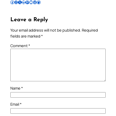
Follow Pradeep on Facebook
Follow Pradeep on Instagram
Follow Pradeep on X
Follow Pradeep on LinkedIn
Follow Pradeep on Pinterest
Subscribe to Pradeep’s Youtube Channel
Follow Pradeep on WordPress
Follow Pradeep on GitHub
Leave a Reply
Your email address will not be published.
Required
fields are marked
*
Comment
*
Name
*
Email
*