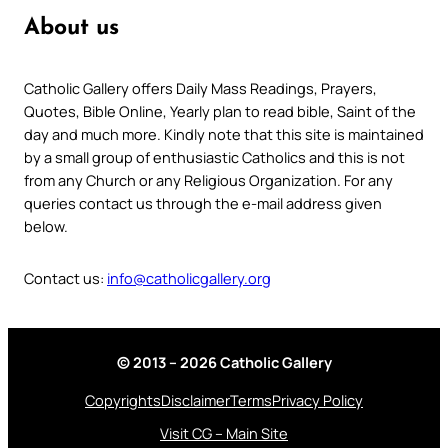
About us
Catholic Gallery offers Daily Mass Readings, Prayers,
Quotes, Bible Online, Yearly plan to read bible, Saint of the
day and much more. Kindly note that this site is maintained
by a small group of enthusiastic Catholics and this is not
from any Church or any Religious Organization. For any
queries contact us through the e-mail address given
below.
Contact us:
info@catholicgallery.org
© 2013 – 2026 Catholic Gallery
Copyrights
Disclaimer
Terms
Privacy Policy
Visit CG – Main Site