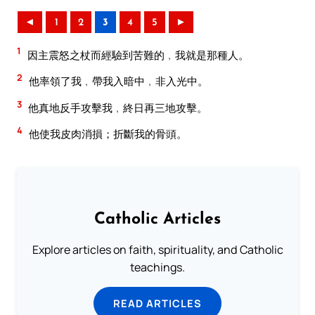
◄
1
2
3
4
5
►
1
因主震怒之杖而經驗到苦難的﹐我就是那種人。
2
他率領了我﹐帶我入暗中﹐非入光中。
3
他真地反手攻擊我﹐終日再三地攻擊。
4
他使我皮肉消損；折斷我的骨頭。
Catholic Articles
Explore articles on faith, spirituality, and Catholic
teachings.
READ ARTICLES