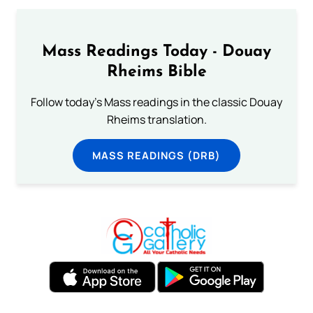
Mass Readings Today - Douay
Rheims Bible
Follow today's Mass readings in the classic Douay
Rheims translation.
MASS READINGS (DRB)