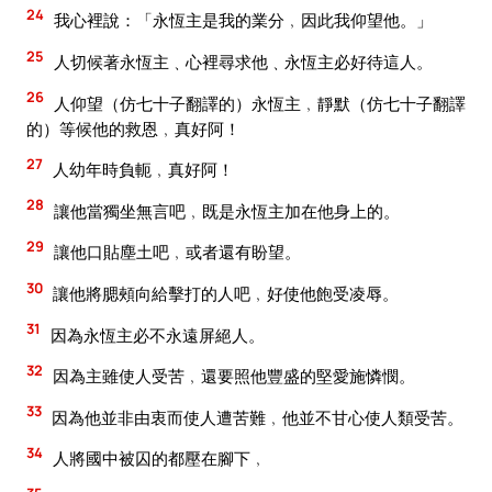
24
我心裡說：「永恆主是我的業分﹐因此我仰望他。」
25
人切候著永恆主﹑心裡尋求他﹑永恆主必好待這人。
26
人仰望（仿七十子翻譯的）永恆主﹐靜默（仿七十子翻譯
的）等候他的救恩﹐真好阿！
27
人幼年時負軛﹐真好阿！
28
讓他當獨坐無言吧﹐既是永恆主加在他身上的。
29
讓他口貼塵土吧﹐或者還有盼望。
30
讓他將腮頰向給擊打的人吧﹐好使他飽受凌辱。
31
因為永恆主必不永遠屏絕人。
32
因為主雖使人受苦﹐還要照他豐盛的堅愛施憐憫。
33
因為他並非由衷而使人遭苦難﹐他並不甘心使人類受苦。
34
人將國中被囚的都壓在腳下﹐