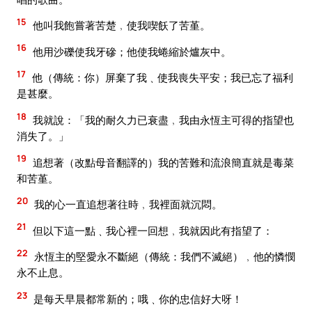
15
他叫我飽嘗著苦楚﹐使我喫飫了苦堇。
16
他用沙礫使我牙磣；他使我蜷縮於爐灰中。
17
他（傳統：你）屏棄了我﹑使我喪失平安；我已忘了福利
是甚麼。
18
我就說：「我的耐久力已衰盡﹐我由永恆主可得的指望也
消失了。」
19
追想著（改點母音翻譯的）我的苦難和流浪簡直就是毒菜
和苦堇。
20
我的心一直追想著往時﹐我裡面就沉悶。
21
但以下這一點﹑我心裡一回想﹐我就因此有指望了：
22
永恆主的堅愛永不斷絕（傳統：我們不滅絕）﹐他的憐憫
永不止息。
23
是每天早晨都常新的；哦﹑你的忠信好大呀！