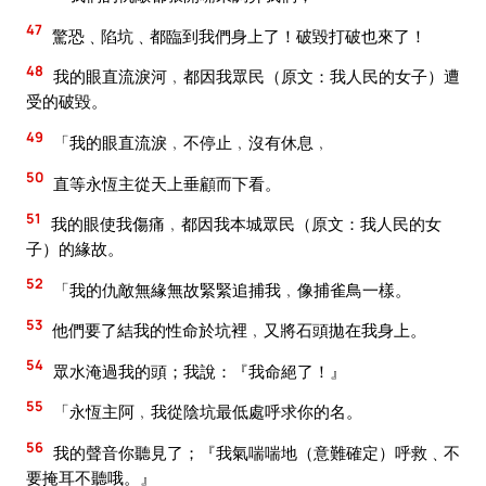
47
驚恐﹑陷坑﹑都臨到我們身上了！破毀打破也來了！
48
我的眼直流淚河﹐都因我眾民（原文：我人民的女子）遭
受的破毀。
49
「我的眼直流淚﹐不停止﹐沒有休息﹐
50
直等永恆主從天上垂顧而下看。
51
我的眼使我傷痛﹐都因我本城眾民（原文：我人民的女
子）的緣故。
52
「我的仇敵無緣無故緊緊追捕我﹐像捕雀鳥一樣。
53
他們要了結我的性命於坑裡﹐又將石頭拋在我身上。
54
眾水淹過我的頭；我說：『我命絕了！』
55
「永恆主阿﹐我從陰坑最低處呼求你的名。
56
我的聲音你聽見了；『我氣喘喘地（意難確定）呼救﹑不
要掩耳不聽哦。』