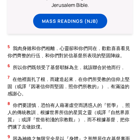
Jerusalem Bible.
MASS READINGS (NJB)
5
我肉身雖和你們相離﹐心靈卻和你們同在﹐歡歡喜喜看見
你們齊整的行伍﹑和你們對於信基督所表現的堅固陣線。
6
所以你們既領受了基督耶穌為主﹐就該聯合於他而行﹐
7
在他裡面扎了根﹐而建造起來﹐在你們所受教的信仰上堅
固（或譯『因著信仰而堅固﹐照你們所教的』）﹐有滿溢的
感謝心。
8
你們要謹慎﹐恐怕有人藉著虛空而誘惑人的『哲學』﹑照
人的傳統教訓﹑根據世界所信的星質之靈（或譯『自然界原
質』；或譯『世俗初淺的宗教觀』）﹐而不根據基督﹑把你
們擄了去做奴僕。
9
因為神格之無限完全是以『身體』之形態居住在基督裏面