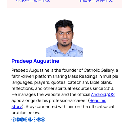
Pradeep Augustine
Pradeep Augustine is the founder of Catholic Gallery, a
faith-driven platform sharing Mass Readings in multiple
languages, prayers, quotes, catechism, Bible plans,
reflections, and other spiritual resources since 2013.
He manages the website and the official
Android
/
iOS
apps alongside his professional career (
Read his
story
). Stay connected with him on the official social
profiles below.
Follow Pradeep on Facebook
Follow Pradeep on Instagram
Follow Pradeep on X
Follow Pradeep on LinkedIn
Follow Pradeep on Pinterest
Subscribe to Pradeep’s Youtube Channel
Follow Pradeep on WordPress
Follow Pradeep on GitHub