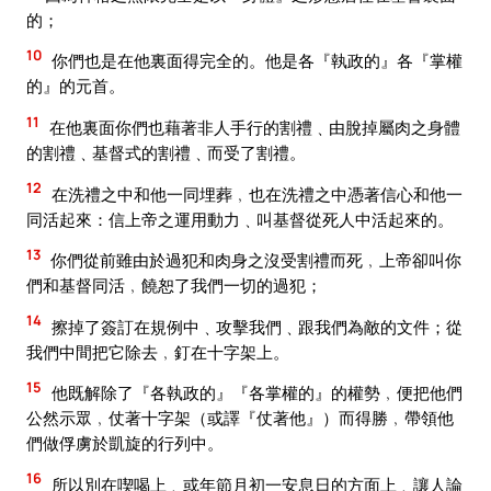
的；
10
你們也是在他裏面得完全的。他是各『執政的』各『掌權
的』的元首。
11
在他裏面你們也藉著非人手行的割禮﹑由脫掉屬肉之身體
的割禮﹑基督式的割禮﹑而受了割禮。
12
在洗禮之中和他一同埋葬﹐也在洗禮之中憑著信心和他一
同活起來：信上帝之運用動力﹑叫基督從死人中活起來的。
13
你們從前雖由於過犯和肉身之沒受割禮而死﹐上帝卻叫你
們和基督同活﹐饒恕了我們一切的過犯；
14
擦掉了簽訂在規例中﹑攻擊我們﹑跟我們為敵的文件；從
我們中間把它除去﹐釘在十字架上。
15
他既解除了『各執政的』『各掌權的』的權勢﹐便把他們
公然示眾﹐仗著十字架（或譯『仗著他』）而得勝﹐帶領他
們做俘虜於凱旋的行列中。
16
所以別在喫喝上﹑或年節月初一安息日的方面上﹑讓人論