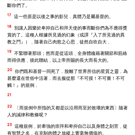
斷你們了。
17
這一些原是以後之事的影兒﹐真體乃是屬基督的。
18
別讓人因樂於卑抑自己和拜天使的事而斷你們為不應得獎
賞的了。這種人根據所見過的幻象（或譯『入了所見過的異
教之門』）﹑隨著自己肉慾之心思﹑徒然自吹自大﹐
19
不緊聯著那頭；然而是從這頭﹑全身體纔藉著關節和筋絡
而得供應﹑彼此聯結﹑以上帝所賜的長大而長大的。
20
你們既和基督一同死了﹐脫離了世界所信的星質之靈﹐為
甚麼還在世俗中活著﹐而去服從那『不可摸！不可嘗！不可
觸！』的規例﹐
21
22
〔而規例中所指的又都是以沿用而至於敗壞的東西〕隨著
人的誡律和教條呢？
23
這種規例﹑於牽強的崇拜和卑抑自己以及身體之刻苦﹑徒
有智慧之名﹐在克制肉體之放縱上實毫無價值的。