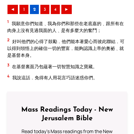
◄
1
2
3
4
►
1
我願意你們知道﹑我為你們和那些在老底嘉的﹑跟所有在
肉身上沒有見過我面的人﹑是有多麼大的奮鬥；
2
好叫他們的心得了鼓勵﹐他們能本著愛心而彼此聯結﹐可
以得到領悟上的確信一切的豐富﹐能夠認識上帝的奧祕﹑就
是基督本身。
3
在基督裏面乃包蘊著一切智慧知識之寶藏。
4
我說這話﹐免得有人用花言巧語迷惑你們。
Mass Readings Today - New
Jerusalem Bible
Read today's Mass readings from the New