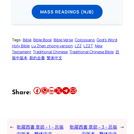
MASS READINGS (NJB)
Tags:
Bible
Bible Book
Bible Verse
Colossians
God’s Word
Holy Bible
Lu Zhen zhong version
LZZ
LZZT
New
Testament
Traditional Chinese
Traditional Chinese Bible
呂
振中版本
新約全書
繁体中文
Share this article on Facebook
Share this article on WhatsApp
Share this article on LinkedIn
Share this article on X
Share this article on Telegram
Email this Article
Share:
←
歌羅西書 章節 – 1 – 呂振
歌羅西書 章節 – 3 – 呂振
→
中版本 – 繁体中文
中版本 – 繁体中文