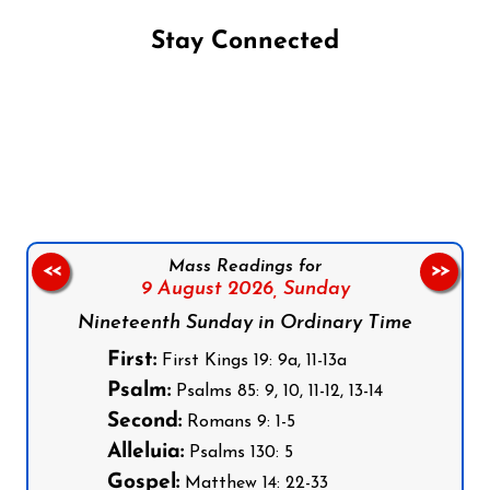
Stay Connected
Follow us on Facebook
Follow us on Instagram
Follow us on X
Subscribe to our YouTube Channel
Follow us on WhatsApp
Mass Readings for
<<
>>
9 August 2026,
Sunday
Nineteenth Sunday in Ordinary Time
First:
First Kings 19: 9a, 11-13a
Psalm:
Psalms 85: 9, 10, 11-12, 13-14
Second:
Romans 9: 1-5
Alleluia:
Psalms 130: 5
Gospel:
Matthew 14: 22-33