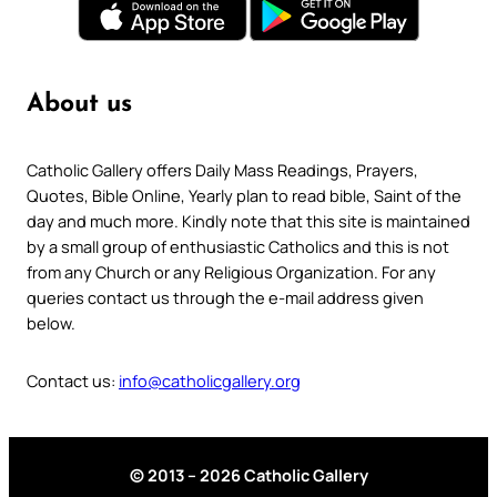
About us
Catholic Gallery offers Daily Mass Readings, Prayers,
Quotes, Bible Online, Yearly plan to read bible, Saint of the
day and much more. Kindly note that this site is maintained
by a small group of enthusiastic Catholics and this is not
from any Church or any Religious Organization. For any
queries contact us through the e-mail address given
below.
Contact us:
info@catholicgallery.org
© 2013 – 2026 Catholic Gallery