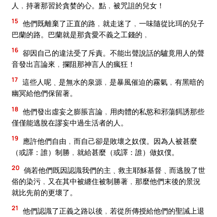
人﹐持著那習於貪婪的心。點﹐被咒詛的兒女！
15
他們既離棄了正直的路﹐就走迷了﹐一味隨從比珥的兒子
巴蘭的路。巴蘭就是那貪愛不義之工錢的﹐
16
卻因自己的違法受了斥責。不能出聲說話的驢竟用人的聲
音發出言論來﹐攔阻那神言人的瘋狂！
17
這些人呢﹑是無水的泉源﹐是暴風催迫的霧氣﹐有黑暗的
幽冥給他們保留著。
18
他們發出虛妄之膨脹言論﹐用肉體的私慾和邪蕩餌誘那些
僅僅能逃脫在謬妄中過生活者的人。
19
應許他們自由﹐而自己卻是敗壞之奴僕。因為人被甚麼
（或譯：誰）制勝﹐就給甚麼（或譯：誰）做奴僕。
20
倘若他們既因認識我們的主﹑救主耶穌基督﹑而逃脫了世
俗的染污﹐又在其中被纏住被制勝著﹐那麼他們末後的景況
就比先前的更壞了。
21
他們認識了正義之路以後﹐若從所傳授給他們的聖誡上退