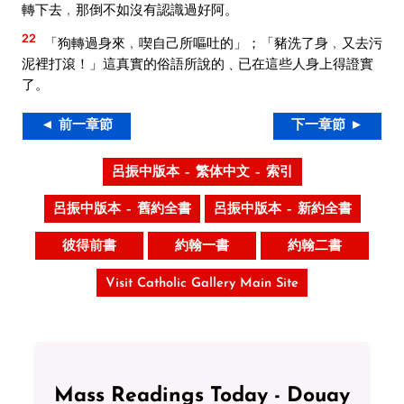
轉下去﹐那倒不如沒有認識過好阿。
22
「狗轉過身來﹐喫自己所嘔吐的」；「豬洗了身﹐又去污
泥裡打滾！」這真實的俗語所說的﹑已在這些人身上得證實
了。
◄ 前一章節
下一章節 ►
呂振中版本 – 繁体中文 – 索引
呂振中版本 – 舊約全書
呂振中版本 – 新約全書
彼得前書
約翰一書
約翰二書
Visit Catholic Gallery Main Site
Mass Readings Today - Douay