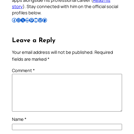
apps alongside his professional career (
Read his
story
). Stay connected with him on the official social
profiles below.
Follow Pradeep on Facebook
Follow Pradeep on Instagram
Follow Pradeep on X
Follow Pradeep on LinkedIn
Follow Pradeep on Pinterest
Subscribe to Pradeep’s Youtube Channel
Follow Pradeep on WordPress
Follow Pradeep on GitHub
Leave a Reply
Your email address will not be published.
Required
fields are marked
*
Comment
*
Name
*