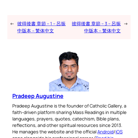
←
彼得後書 章節 – 1 – 呂振
彼得後書 章節 – 3 – 呂振
→
中版本 – 繁体中文
中版本 – 繁体中文
Pradeep Augustine
Pradeep Augustine is the founder of Catholic Gallery, a
faith-driven platform sharing Mass Readings in multiple
languages, prayers, quotes, catechism, Bible plans,
reflections, and other spiritual resources since 2013.
He manages the website and the official
Android
/
iOS