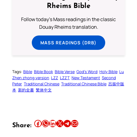
Rheims Bible
Follow today's Mass readings in the classic
Douay Rheims translation.
MASS READINGS (DRB)
Tags:
Bible
Bible Book
Bible Verse
God’s Word
Holy Bible
Lu
Zhen zhong version
LZZ
LZZT
New Testament
Second
Peter
Traditional Chinese
Traditional Chinese Bible
呂振中版
本
新約全書
繁体中文
Share this article on Facebook
Share this article on WhatsApp
Share this article on LinkedIn
Share this article on X
Share this article on Telegram
Email this Article
Share: