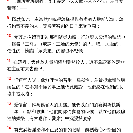
〔因所看所聽的﹑其正義之心天天因罪人的不法行為而受
苦痛〕──
9
既然如此﹐主當然也曉得怎樣援救敬虔的人脫離試煉﹐怎
樣拘留不義的人﹑等候著審判的日子來受刑罰；
10
尤其是拘留而刑罰那些隨從肉體﹑行於讓人染污的私懖中
﹑輕看『主尊』（或譯：主治的天使）的人。嘿﹐大膽的﹐
任性的﹐謗讟『眾榮耀』的靈也不戰慄！
11
在這裡﹑天使於力量和權能雖然較大﹐還不拿謗讟的定罪
在主面前來告他們。
12
但這些人呢﹑像無理性的畜生﹐屬獸性﹑為被捉拿和敗壞
而生的！在不知不懂的事上他們竟毀謗﹐他們必在他們的敗
壞中被敗壞；
13
受傷害﹑作為傷害人的工錢。他們以白間的宴樂為快樂
──嘿﹐污點和瑕疵！他們同你們宴會的時候﹑就在他們欺騙
性的娛樂（有古卷作：愛席）中沉浸於宴樂；
14
有充滿著淫婦和不止息的罪的眼睛﹐餌誘著心不堅固的