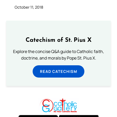
October 11, 2018
Catechism of St. Pius X
Explore the concise Q&A guide to Catholic faith,
doctrine, and morals by Pope St. Pius X.
READ CATECHISM