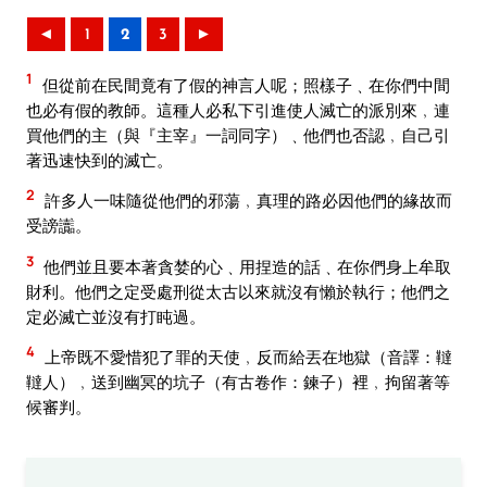
◄
1
2
3
►
1
但從前在民間竟有了假的神言人呢；照樣子﹑在你們中間
也必有假的教師。這種人必私下引進使人滅亡的派別來﹐連
買他們的主（與『主宰』一詞同字）﹑他們也否認﹐自己引
著迅速快到的滅亡。
2
許多人一味隨從他們的邪蕩﹐真理的路必因他們的緣故而
受謗讟。
3
他們並且要本著貪婪的心﹑用捏造的話﹑在你們身上牟取
財利。他們之定受處刑從太古以來就沒有懶於執行；他們之
定必滅亡並沒有打盹過。
4
上帝既不愛惜犯了罪的天使﹐反而給丟在地獄（音譯：韃
韃人）﹐送到幽冥的坑子（有古卷作：鍊子）裡﹐拘留著等
候審判。