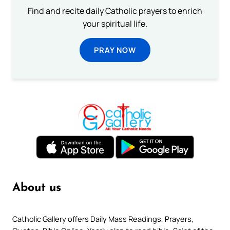
Find and recite daily Catholic prayers to enrich
your spiritual life.
PRAY NOW
About us
Catholic Gallery offers Daily Mass Readings, Prayers,