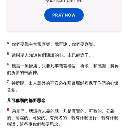
your spiritual life.
PRAY NOW
4
你們要靠主常常喜樂。我再說，你們要喜樂。
5
當叫眾人知道你們謙讓的心。主已經近了。
6
應當一無掛慮，只要凡事藉著禱告、祈求，和感謝，將你
們所要的告訴神。
7
神所賜、出人意外的平安必在基督耶穌裡保守你們的心懷
意念。
凡可稱讚的都要思念
8
弟兄們，我還有未盡的話：凡是真實的、可敬的、公義
的、清潔的、可愛的、有美名的，若有什麼德行，若有什麼
稱讚，這些事你們都要思念。