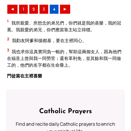
◄
1
2
3
4
►
1
我所親愛、所想念的弟兄們，你們就是我的喜樂，我的冠
冕。我親愛的弟兄，你們應當靠主站立得穩。
2
我勸友阿爹和循都基，要在主裡同心。
3
我也求你這真實同負一軛的，幫助這兩個女人，因為他們
在福音上曾與我一同勞苦；還有革利免，並其餘和我一同做
工的，他們的名字都在生命冊上。
門徒當在主裡喜樂
Catholic Prayers
Find and recite daily Catholic prayers to enrich