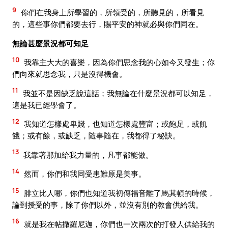
9
你們在我身上所學習的，所領受的，所聽見的，所看見
的，這些事你們都要去行，賜平安的神就必與你們同在。
無論甚麼景況都可知足
10
我靠主大大的喜樂，因為你們思念我的心如今又發生；你
們向來就思念我，只是沒得機會。
11
我並不是因缺乏說這話；我無論在什麼景況都可以知足，
這是我已經學會了。
12
我知道怎樣處卑賤，也知道怎樣處豐富；或飽足，或飢
餓；或有餘，或缺乏，隨事隨在，我都得了秘訣。
13
我靠著那加給我力量的，凡事都能做。
14
然而，你們和我同受患難原是美事。
15
腓立比人哪，你們也知道我初傳福音離了馬其頓的時候，
論到授受的事，除了你們以外，並沒有別的教會供給我。
16
就是我在帖撒羅尼迦，你們也一次兩次的打發人供給我的