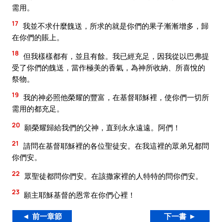
需用。
17
我並不求什麼餽送，所求的就是你們的果子漸漸增多，歸
在你們的賬上。
18
但我樣樣都有，並且有餘。我已經充足，因我從以巴弗提
受了你們的餽送，當作極美的香氣，為神所收納、所喜悅的
祭物。
19
我的神必照他榮耀的豐富，在基督耶穌裡，使你們一切所
需用的都充足。
20
願榮耀歸給我們的父神，直到永永遠遠。阿們！
21
請問在基督耶穌裡的各位聖徒安。在我這裡的眾弟兄都問
你們安。
22
眾聖徒都問你們安。在該撒家裡的人特特的問你們安。
23
願主耶穌基督的恩常在你們心裡！
◄ 前一章節
下一書 ►