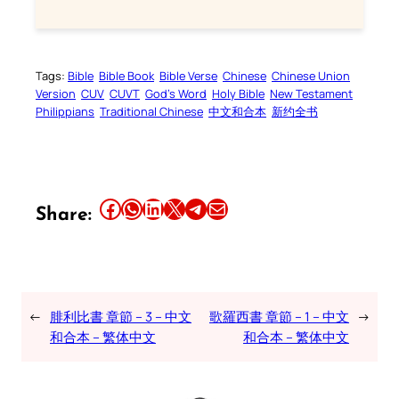
Tags:
Bible
Bible Book
Bible Verse
Chinese
Chinese Union
Version
CUV
CUVT
God’s Word
Holy Bible
New Testament
Philippians
Traditional Chinese
中文和合本
新约全书
Share this article on Facebook
Share this article on WhatsApp
Share this article on LinkedIn
Share this article on X
Share this article on Telegram
Email this Article
Share:
←
腓利比書 章節 – 3 – 中文
歌羅西書 章節 – 1 – 中文
→
和合本 – 繁体中文
和合本 – 繁体中文