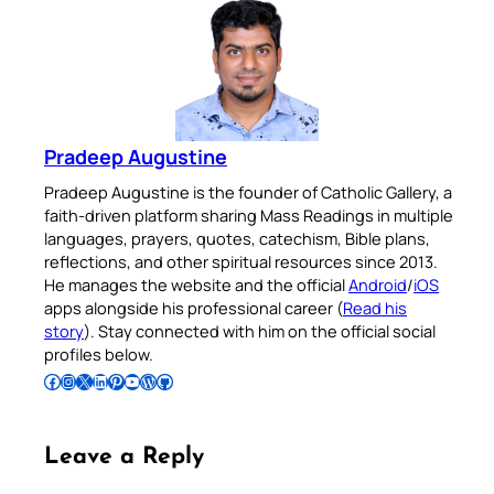
Pradeep Augustine
Pradeep Augustine is the founder of Catholic Gallery, a
faith-driven platform sharing Mass Readings in multiple
languages, prayers, quotes, catechism, Bible plans,
reflections, and other spiritual resources since 2013.
He manages the website and the official
Android
/
iOS
apps alongside his professional career (
Read his
story
). Stay connected with him on the official social
profiles below.
Follow Pradeep on Facebook
Follow Pradeep on Instagram
Follow Pradeep on X
Follow Pradeep on LinkedIn
Follow Pradeep on Pinterest
Subscribe to Pradeep’s Youtube Channel
Follow Pradeep on WordPress
Follow Pradeep on GitHub
Leave a Reply