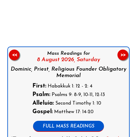
Follow us on Facebook
Follow us on Instagram
Follow us on X
Subscribe to our YouTube Channel
Follow us on WhatsApp
Mass Readings for
<<
>>
8 August 2026,
Saturday
Dominic, Priest, Religious Founder Obligatory
Memorial
First:
Habakkuk 1: 12 - 2: 4
Psalm:
Psalms 9: 8-9, 10-11, 12-13
Alleluia:
Second Timothy 1: 10
Gospel:
Matthew 17: 14-20
FULL MASS READINGS