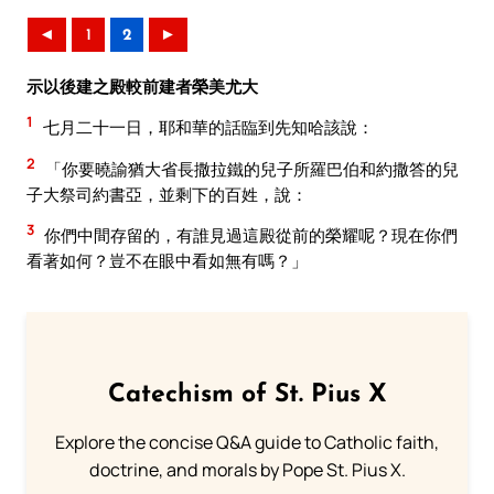
◄
1
2
►
示以後建之殿較前建者榮美尤大
1
七月二十一日，耶和華的話臨到先知哈該說：
2
「你要曉諭猶大省長撒拉鐵的兒子所羅巴伯和約撒答的兒
子大祭司約書亞，並剩下的百姓，說：
3
你們中間存留的，有誰見過這殿從前的榮耀呢？現在你們
看著如何？豈不在眼中看如無有嗎？」
Catechism of St. Pius X
Explore the concise Q&A guide to Catholic faith,
doctrine, and morals by Pope St. Pius X.