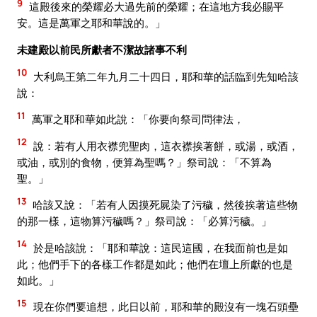
9
這殿後來的榮耀必大過先前的榮耀；在這地方我必賜平
安。這是萬軍之耶和華說的。」
未建殿以前民所獻者不潔故諸事不利
10
大利烏王第二年九月二十四日，耶和華的話臨到先知哈該
說：
11
萬軍之耶和華如此說：「你要向祭司問律法，
12
說：若有人用衣襟兜聖肉，這衣襟挨著餅，或湯，或酒，
或油，或別的食物，便算為聖嗎？」祭司說：「不算為
聖。」
13
哈該又說：「若有人因摸死屍染了污穢，然後挨著這些物
的那一樣，這物算污穢嗎？」祭司說：「必算污穢。」
14
於是哈該說：「耶和華說：這民這國，在我面前也是如
此；他們手下的各樣工作都是如此；他們在壇上所獻的也是
如此。」
15
現在你們要追想，此日以前，耶和華的殿沒有一塊石頭壘