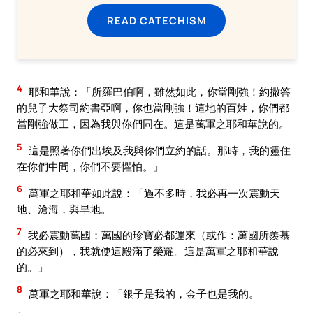
READ CATECHISM
4
耶和華說：「所羅巴伯啊，雖然如此，你當剛強！約撒答
的兒子大祭司約書亞啊，你也當剛強！這地的百姓，你們都
當剛強做工，因為我與你們同在。這是萬軍之耶和華說的。
5
這是照著你們出埃及我與你們立約的話。那時，我的靈住
在你們中間，你們不要懼怕。」
6
萬軍之耶和華如此說：「過不多時，我必再一次震動天
地、滄海，與旱地。
7
我必震動萬國；萬國的珍寶必都運來（或作：萬國所羨慕
的必來到），我就使這殿滿了榮耀。這是萬軍之耶和華說
的。」
8
萬軍之耶和華說：「銀子是我的，金子也是我的。