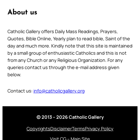
About us
Catholic Gallery offers Daily Mass Readings, Prayers,
Quotes, Bible Online, Yearly plan to read bible, Saint of the
day and much more. Kindly note that this site is maintained
by a small group of enthusiastic Catholics and this is not
from any Church or any Religious Organization. For any
queries contact us through the e-mail address given
below.
Contact us:
info@catholicgallery.org
© 2013 – 2026 Catholic Gallery
Copyrights
Disclaimer
Terms
Privacy Policy
Visit CG – Main Site