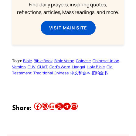
Find daily prayers, inspiring quotes,
reflections, articles, Mass readings, and more.
VISIT MAIN SITE
Tags:
Bible
Bible Book
Bible Verse
Chinese
Chinese Union
Version
CUV
CUVT
God’s Word
Haggai
Holy Bible
Old
Testament
Traditional Chinese
中文和合本
旧约全书
Share this article on Facebook
Share this article on WhatsApp
Share this article on LinkedIn
Share this article on X
Share this article on Telegram
Email this Article
Share: