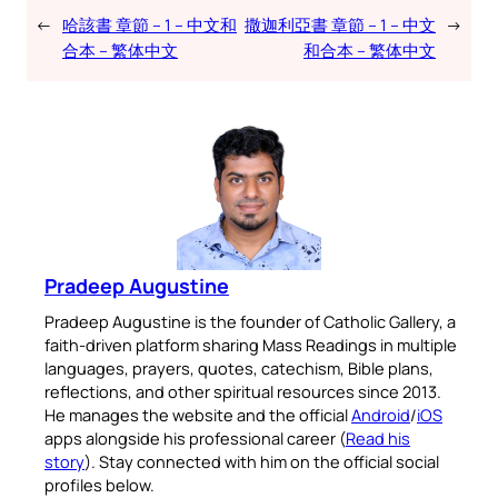
←
哈該書 章節 – 1 – 中文和
撒迦利亞書 章節 – 1 – 中文
→
合本 – 繁体中文
和合本 – 繁体中文
Pradeep Augustine
Pradeep Augustine is the founder of Catholic Gallery, a
faith-driven platform sharing Mass Readings in multiple
languages, prayers, quotes, catechism, Bible plans,
reflections, and other spiritual resources since 2013.
He manages the website and the official
Android
/
iOS
apps alongside his professional career (
Read his
story
). Stay connected with him on the official social
profiles below.