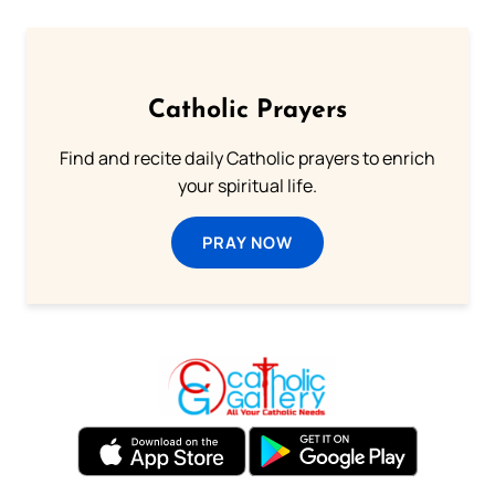
Catholic Prayers
Find and recite daily Catholic prayers to enrich
your spiritual life.
PRAY NOW