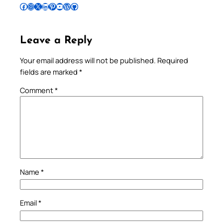
Follow Pradeep on Facebook
Follow Pradeep on Instagram
Follow Pradeep on X
Follow Pradeep on LinkedIn
Follow Pradeep on Pinterest
Subscribe to Pradeep’s Youtube Channel
Follow Pradeep on WordPress
Follow Pradeep on GitHub
Leave a Reply
Your email address will not be published.
Required
fields are marked
*
Comment
*
Name
*
Email
*