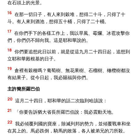
在石頭上的光景。
16
在那一切日子，有人來到穀堆，想得二十斗，只得了十
斗。有人來到酒池，想得五十桶，只得了二十桶。
17
在你們手下的各樣工作上，我以旱風、霉爛、冰雹攻擊你
們，你們仍不歸向我。這是耶和華說的。
18
你們要追想此日以前，就是從這九月二十四日起，追想到
立耶和華殿根基的日子。
19
倉裡有穀種嗎？葡萄樹、無花果樹、石榴樹、橄欖樹都沒
有結果子。從今日起，我必賜福與你們。
主許簡所羅巴伯
20
這月二十四日，耶和華的話二次臨到哈該說：
21
「你要告訴猶大省長所羅巴伯說：我必震動天地。
22
我必傾覆列國的寶座，除滅列邦的勢力，並傾覆戰車和坐
在其上的。馬必跌倒，騎馬的敗落，各人被弟兄的刀所殺。