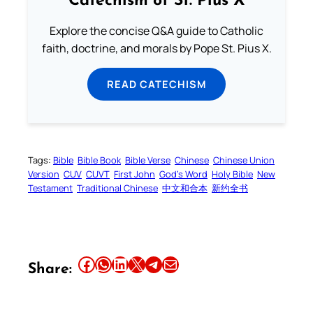
Catechism of St. Pius X
Explore the concise Q&A guide to Catholic
faith, doctrine, and morals by Pope St. Pius X.
READ CATECHISM
Tags:
Bible
Bible Book
Bible Verse
Chinese
Chinese Union
Version
CUV
CUVT
First John
God’s Word
Holy Bible
New
Testament
Traditional Chinese
中文和合本
新约全书
Share this article on Facebook
Share this article on WhatsApp
Share this article on LinkedIn
Share this article on X
Share this article on Telegram
Email this Article
Share: