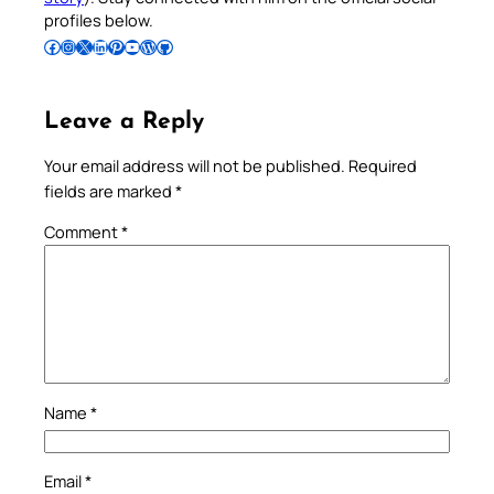
profiles below.
Follow Pradeep on Facebook
Follow Pradeep on Instagram
Follow Pradeep on X
Follow Pradeep on LinkedIn
Follow Pradeep on Pinterest
Subscribe to Pradeep’s Youtube Channel
Follow Pradeep on WordPress
Follow Pradeep on GitHub
Leave a Reply
Your email address will not be published.
Required
fields are marked
*
Comment
*
Name
*
Email
*