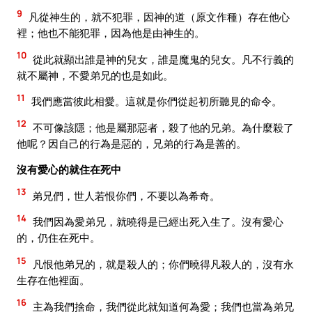
9
凡從神生的，就不犯罪，因神的道（原文作種）存在他心
裡；他也不能犯罪，因為他是由神生的。
10
從此就顯出誰是神的兒女，誰是魔鬼的兒女。凡不行義的
就不屬神，不愛弟兄的也是如此。
11
我們應當彼此相愛。這就是你們從起初所聽見的命令。
12
不可像該隱；他是屬那惡者，殺了他的兄弟。為什麼殺了
他呢？因自己的行為是惡的，兄弟的行為是善的。
沒有愛心的就住在死中
13
弟兄們，世人若恨你們，不要以為希奇。
14
我們因為愛弟兄，就曉得是已經出死入生了。沒有愛心
的，仍住在死中。
15
凡恨他弟兄的，就是殺人的；你們曉得凡殺人的，沒有永
生存在他裡面。
16
主為我們捨命，我們從此就知道何為愛；我們也當為弟兄