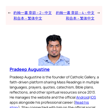
←
約翰一書 章節 – 2 – 中文
約翰一書 章節 – 4 – 中文
→
和合本 – 繁体中文
和合本 – 繁体中文
Pradeep Augustine
Pradeep Augustine is the founder of Catholic Gallery, a
faith-driven platform sharing Mass Readings in multiple
languages, prayers, quotes, catechism, Bible plans,
reflections, and other spiritual resources since 2013.
He manages the website and the official
Android
/
iOS
apps alongside his professional career (
Read his
story
). Stay connected with him on the official social