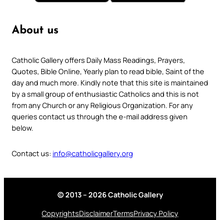
About us
Catholic Gallery offers Daily Mass Readings, Prayers,
Quotes, Bible Online, Yearly plan to read bible, Saint of the
day and much more. Kindly note that this site is maintained
by a small group of enthusiastic Catholics and this is not
from any Church or any Religious Organization. For any
queries contact us through the e-mail address given
below.
Contact us:
info@catholicgallery.org
© 2013 – 2026 Catholic Gallery
Copyrights
Disclaimer
Terms
Privacy Policy