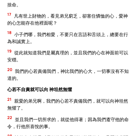
捨命。
17
凡有世上財物的，看見弟兄窮乏，卻塞住憐恤的心，愛神
的心怎能存在他裡面呢？
18
小子們哪，我們相愛，不要只在言語和舌頭上，總要在行
為和誠實上。
19
從此就知道我們是屬真理的，並且我們的心在神面前可以
安穩。
20
我們的心若責備我們，神比我們的心大，一切事沒有不知
道的。
心若不自責就可以向 神坦然無懼
21
親愛的弟兄啊，我們的心若不責備我們，就可以向神坦然
無懼了。
22
並且我們一切所求的，就從他得著；因為我們遵守他的命
令，行他所喜悅的事。
23