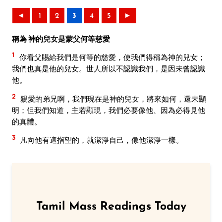
◄
1
2
3
4
5
►
稱為 神的兒女是蒙父何等慈愛
1
你看父賜給我們是何等的慈愛，使我們得稱為神的兒女；
我們也真是他的兒女。世人所以不認識我們，是因未曾認識
他。
2
親愛的弟兄啊，我們現在是神的兒女，將來如何，還未顯
明；但我們知道，主若顯現，我們必要像他、因為必得見他
的真體。
3
凡向他有這指望的，就潔淨自己，像他潔淨一樣。
Tamil Mass Readings Today