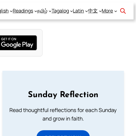
lish
Readings
தமிழ்
Tagalog
Latin
中文
More
Sunday Reflection
Read thoughtful reflections for each Sunday
and grow in faith.