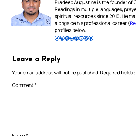
Pradeep Augustine is the founder of C
Readings in multiple languages, praye
spiritual resources since 2013. He ma
alongside his professional career (
Re
profiles below.
Follow Pradeep on Facebook
Follow Pradeep on Instagram
Follow Pradeep on X
Follow Pradeep on LinkedIn
Follow Pradeep on Pinterest
Subscribe to Pradeep’s Youtube Channel
Follow Pradeep on WordPress
Follow Pradeep on GitHub
Leave a Reply
Your email address will not be published.
Required fields
Comment
*
Name
*