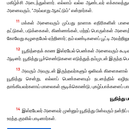
மகிழ்ச்சி அடைந்துள்ளார். எல்லாம் வல்ல ஆண்டவர் எக்காலத்து
அனைவரும், “அவ்வாறு ஆகட்டும்” என்றார்கள்.
11
மக்கள் அனைவரும் முப்பது நாளாக எதிரிகளின் பாளை
தட்டுகள், படுக்கைகள், கிண்ணங்கள், மற்றப் பொருள்கள் அனைத்த
கோவேறு கழுதைமேல் ஏற்றினார்; தம் வண்டிகளைப் பூட்டி அவற்றில
12
யூதித்தைக் காண இஸ்ரயேல் பெண்கள் அனைவரும் கூடிவந்
ஆடினர். யூதித்து பூச்செண்டுகளை எடுத்துத் தம்முடன் இருந்த ப
13
அவரும் அவருடன் இருந்தவர்களும் ஒலிவக் கிளைகளால் ம
யூதித்து சென்று, எல்லாப் பெண்களையும் நடனத்தில் வழ
தாங்கியவர்களாய் மாலைகள் சூடிக்கொண்டு, புகழ்ப்பாக்களைப் ப
யூதித்து ப
14
இஸ்ரயேலர் அனைவர் முன்னும் யூதித்து பின்வரும் நன்றி
உரத்த குரலில் பாடினார்கள்.