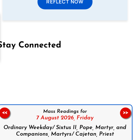
REFLECT NOW
Stay Connected
on Facebook
Follow us on Instagram
Follow us on X
Subscribe to our YouTube Channel
Follow us on WhatsApp
Mass Readings for
<<
>>
7 August 2026,
Friday
Ordinary Weekday/ Sixtus II, Pope, Martyr, and
Companions, Martyrs/ Cajetan, Priest