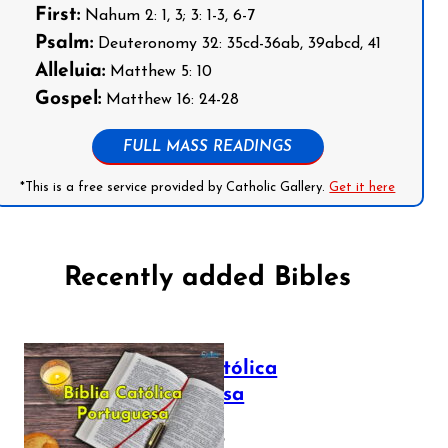
First:
Nahum 2: 1, 3; 3: 1-3, 6-7
Psalm:
Deuteronomy 32: 35cd-36ab, 39abcd, 41
Alleluia:
Matthew 5: 10
Gospel:
Matthew 16: 24-28
FULL MASS READINGS
*This is a free service provided by Catholic Gallery.
Get it here
Recently added Bibles
Bíblia Católica
Portuguesa
July 16, 2025