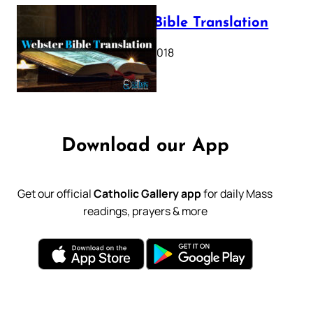
Webster Bible Translation
October 11, 2018
Download our App
Get our official
Catholic Gallery app
for daily Mass
readings, prayers & more