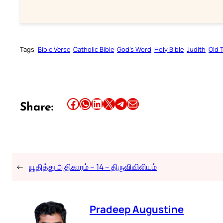
Tags:
Bible Verse
Catholic Bible
God’s Word
Holy Bible
Judith
Old 
Share this article on Facebook
Share this article on WhatsApp
Share this article on LinkedIn
Share this article on X
Share this article on Telegram
Email this Article
Share:
←
யூதித்து அதிகாரம் – 14 – திருவிவிலியம்
Pradeep Augustine