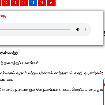
12
13
14
15
16
►
 copy.
Follow us 
ரின் வெற்றி
டுத் திகைத்துப்போனார்கள்.
லாரும் ஒருவர் மற்றவருக்காகக் காத்திராமல் சிதறி ஓடினார்கள்;
னார்கள்.
 அமைத்திருந்தவர்களும் வெருண்டோடினார்கள். இஸ்ரயேல் மக்களுள்