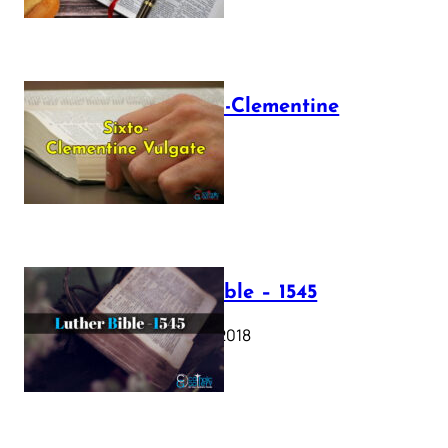
The Sixto-Clementine
Vulgate
July 12, 2025
Luther Bible – 1545
October 17, 2018