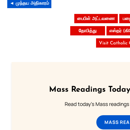
◄ முந்தய அதிகாரம்
பைபிள் அட்டவணை
பழை
தோபித்து
எஸ்தர் (கி
Visit Catholic
Mass Readings Today
Read today's Mass readings 
MASS REA