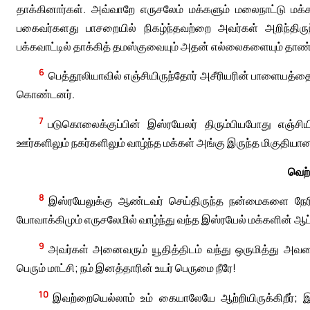
தாக்கினார்கள். அவ்வாறே எருசலேம் மக்களும் மலைநாட்டு ம
பகைவர்களது பாசறையில் நிகழ்ந்தவற்றை அவர்கள் அறிந்திரு
பக்கவாட்டில் தாக்கித் தமஸ்குவையும் அதன் எல்லைகளையும் தா
6
பெத்தூலியாவில் எஞ்சியிருந்தோர் அசீரியரின் பாளையத்தை
கொண்டனர்.
7
படுகொலைக்குப்பின் இஸ்ரயேலர் திரும்பியபோது எஞ்சிய
ஊர்களிலும் நகர்களிலும் வாழ்ந்த மக்கள் அங்கு இருந்த மிகுதிய
வெற்
8
இஸ்ரயேலுக்கு ஆண்டவர் செய்திருந்த நன்மைகளை நேரில் 
யோவாக்கிமும் எருசலேமில் வாழ்ந்து வந்த இஸ்ரயேல் மக்களின் ஆட்ச
9
அவர்கள் அனைவரும் யூதித்திடம் வந்து ஒருமித்து அவரை
பெரும் மாட்சி; நம் இனத்தாரின் உயர் பெருமை நீரே!
10
இவற்றையெல்லாம் உம் கையாலேயே ஆற்றியிருக்கிறீர்; இஸ