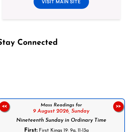
VISIT MAIN SITE
Stay Connected
on Facebook
Follow us on Instagram
Follow us on X
Subscribe to our YouTube Channel
Follow us on WhatsApp
Mass Readings for
<<
>>
9 August 2026,
Sunday
Nineteenth Sunday in Ordinary Time
First:
First Kings 19: 9a, 11-13a