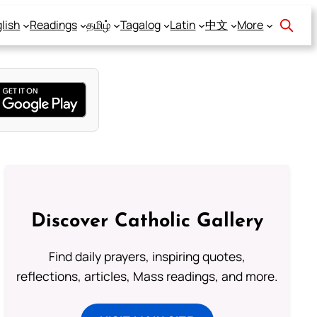
lish
Readings
தமிழ்
Tagalog
Latin
中文
More
Discover Catholic Gallery
Find daily prayers, inspiring quotes,
reflections, articles, Mass readings, and more.