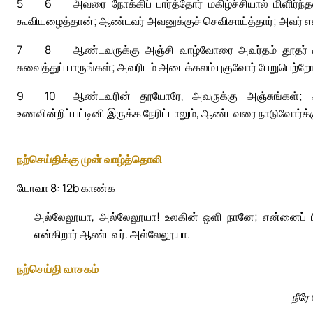
5
6
அவரை நோக்கிப் பார்த்தோர் மகிழ்ச்சியால் மிளிர்
கூவியழைத்தான்; ஆண்டவர் அவனுக்குச் செவிசாய்த்தார்; அவர் எல
7
8
ஆண்டவருக்கு அஞ்சி வாழ்வோரை அவர்தம் தூதர் சூழ்
சுவைத்துப் பாருங்கள்; அவரிடம் அடைக்கலம் புகுவோர் பேறுபெற்றோ
9
10
ஆண்டவரின் தூயோரே, அவருக்கு அஞ்சுங்கள்; அவ
உணவின்றிப் பட்டினி இருக்க நேரிட்டாலும், ஆண்டவரை நாடுவோர்க்
நற்செய்திக்கு முன் வாழ்த்தொலி
யோவா 8: 12b காண்க
அல்லேலூயா, அல்லேலூயா! உலகின் ஒளி நானே; என்னைப் பின்
என்கிறார் ஆண்டவர். அல்லேலூயா.
நற்செய்தி வாசகம்
நீரே