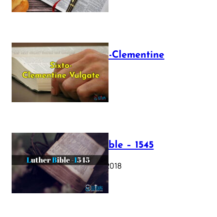
The Sixto-Clementine
Vulgate
July 12, 2025
Luther Bible – 1545
October 17, 2018