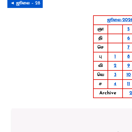
◄ ஜூலை – 28
ஜூலை-202
ஞா
5
தி
6
செ
7
பு
1
8
வி
2
9
வெ
3
10
ச
4
11
Archive