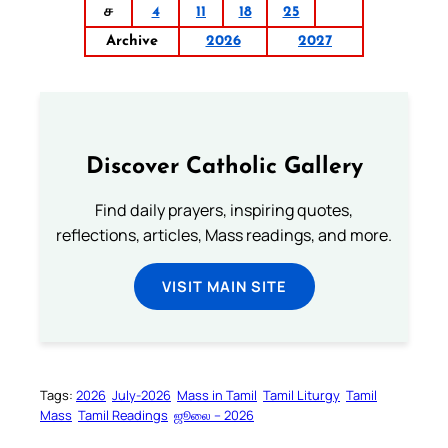
ச
4
11
18
25
Archive
2026
2027
Discover Catholic Gallery
Find daily prayers, inspiring quotes,
reflections, articles, Mass readings, and more.
VISIT MAIN SITE
Tags:
2026
July-2026
Mass in Tamil
Tamil Liturgy
Tamil
Mass
Tamil Readings
ஜூலை – 2026