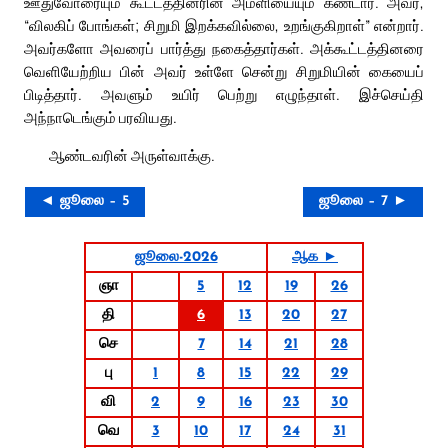
ஊதுவோரையும் கூட்டத்தினரின் அமளியையும் கண்டார். அவர்,
“விலகிப் போங்கள்; சிறுமி இறக்கவில்லை, உறங்குகிறாள்” என்றார்.
அவர்களோ அவரைப் பார்த்து நகைத்தார்கள். அக்கூட்டத்தினரை
வெளியேற்றிய பின் அவர் உள்ளே சென்று சிறுமியின் கையைப்
பிடித்தார். அவளும் உயிர் பெற்று எழுந்தாள். இச்செய்தி
அந்நாடெங்கும் பரவியது.
ஆண்டவரின் அருள்வாக்கு.
◄ ஜூலை – 5
ஜூலை – 7 ►
ஜூலை-2026
ஆக ►
ஞா
5
12
19
26
தி
6
13
20
27
செ
7
14
21
28
பு
1
8
15
22
29
வி
2
9
16
23
30
வெ
3
10
17
24
31