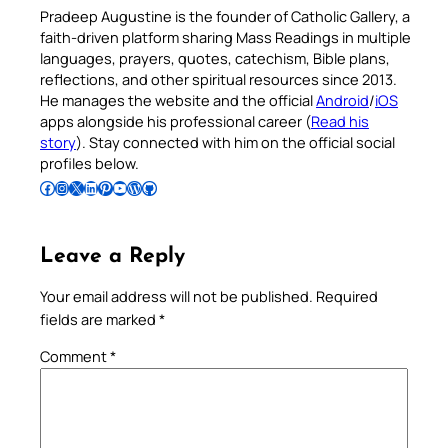
Pradeep Augustine is the founder of Catholic Gallery, a
faith-driven platform sharing Mass Readings in multiple
languages, prayers, quotes, catechism, Bible plans,
reflections, and other spiritual resources since 2013.
He manages the website and the official
Android
/
iOS
apps alongside his professional career (
Read his
story
). Stay connected with him on the official social
profiles below.
Follow Pradeep on Facebook
Follow Pradeep on Instagram
Follow Pradeep on X
Follow Pradeep on LinkedIn
Follow Pradeep on Pinterest
Subscribe to Pradeep’s Youtube Channel
Follow Pradeep on WordPress
Follow Pradeep on GitHub
Leave a Reply
Your email address will not be published.
Required
fields are marked
*
Comment
*