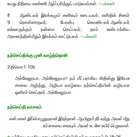
உமது நீதியை எண்ணி ஆர்ப்பரித்துப் பாடுவார்கள். –
பல்லவி
8
ஆண்டவர் இரக்கமும் கனிவும் உடையவர்; எளிதில் சினம்
9
கொள்ளாதவர்; பேரன்பு கொண்டவர்.
ஆண்டவர்
எல்லாருக்கும் நன்மை செய்பவர்; தாம் உண்டாக்கிய
அனைத்தின்மீதும் இரக்கம் காட்டுபவர். –
பல்லவி
நற்செய்திக்கு முன் வாழ்த்தொலி
2 திமொ 1: 10b
அல்லேலூயா, அல்லேலூயா! நம் மீட்பராகிய கிறிஸ்து இயேசு
சாவை அழித்து, அழியா வாழ்வை நற்செய்தியின் வழியாக
ஒளிரச் செய்தார். அல்லேலூயா.
நற்செய்தி வாசகம்
என் மகள் இப்பொழுதுதான் இறந்தாள். ஆயினும் நீர் வந்து அவள் மீது
உம் கையை வையும். அவள் உடனே உயிர் பெறுவாள்.
✠
மத்தேயு எழுதிய தூய நற்செய்தியிலிருந்து வாசகம் 9: 18-26