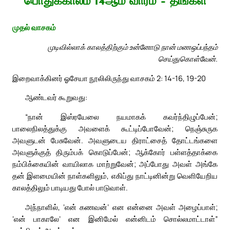
பொதுக்காலம் 14ஆம் வாரம் – திங்கள்
முதல் வாசகம்
முடிவில்லாக் காலத்திற்கும் உன்னோடு நான் மணஒப்பந்தம்
செய்துகொள்வேன்.
இறைவாக்கினர் ஓசேயா நூலிலிருந்து வாசகம் 2: 14-16, 19-20
ஆண்டவர் கூறுவது:
“நான் இஸ்ரயேலை நயமாகக் கவர்ந்திழுப்பேன்;
பாலைநிலத்துக்கு அவளைக் கூட்டிப்போவேன்; நெஞ்சுருக
அவளுடன் பேசுவேன். அவளுடைய திராட்சைத் தோட்டங்களை
அவளுக்குத் திரும்பக் கொடுப்பேன்; ஆக்கோர் பள்ளத்தாக்கை
நம்பிக்கையின் வாயிலாக மாற்றுவேன்; அப்போது அவள் அங்கே
தன் இளமையின் நாள்களிலும், எகிப்து நாட்டினின்று வெளியேறிய
காலத்திலும் பாடியது போல் பாடுவாள்.
அந்நாளில், ‘என் கணவன்’ என என்னை அவள் அழைப்பாள்;
‘என் பாகாலே’ என இனிமேல் என்னிடம் சொல்லமாட்டாள்”