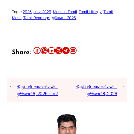
Tags:
2026
July-2026
Mass in Tamil
Tamil Liturgy
Tamil
Mass
Tamil Readings
ஜூலை – 2026
Share this article on Facebook
Share this article on WhatsApp
Share this article on LinkedIn
Share this article on X
Share this article on Telegram
Email this Article
Share:
←
திருப்பலி வாசகங்கள் –
திருப்பலி வாசகங்கள் –
→
ஜூலை 16, 2026 – வ2
ஜூலை 18, 2026