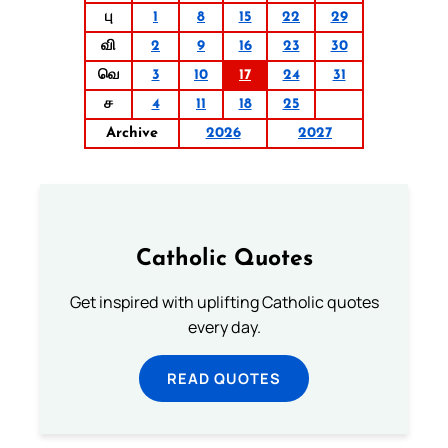
பு
1
8
15
22
29
வி
2
9
16
23
30
வெ
3
10
17
24
31
ச
4
11
18
25
Archive
2026
2027
Catholic Quotes
Get inspired with uplifting Catholic quotes
every day.
READ QUOTES