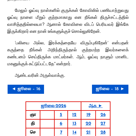
மேலும் ஓய்வு நாள்களில் குருக்கள் கோவிலில் பணியாற்றுவது
ஓய்வு நாளை மீறும் குற்றமாகாது என நீங்கள் திருச்சட்டத்தில்
வாசித்ததில்லையா? ஆனால் கோவிலை விடப் பெரியவர் இங்கே
இருக்கிறார் என நான் உங்களுக்குச் சொல்லுகிறேன்.
‘பலியை அல்ல, இரக்கத்தையே விரும்புகிறேன்’ என்பதன்
கருத்தை நீங்கள் அறிந்திருந்தால் குற்றமற்ற இவர்களைக்
கண்டனம் செய்திருக்க மாட்டீர்கள். ஆம், ஓய்வு நாளும் மானிட
மகனுக்குக் கட்டுப்பட்டதே” என்றார்.
ஆண்டவரின் அருள்வாக்கு.
◄ ஜூலை – 16
ஜூலை – 18 ►
ஜூலை-2026
ஆக ►
ஞா
5
12
19
26
தி
6
13
20
27
செ
7
14
21
28