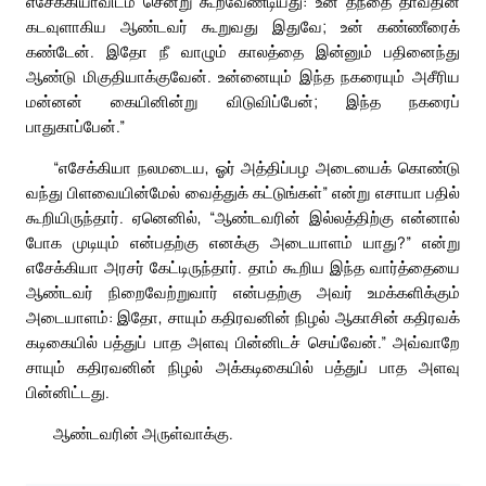
எசேக்கியாவிடம் சென்று கூறவேண்டியது: உன் தந்தை தாவீதின்
கடவுளாகிய ஆண்டவர் கூறுவது இதுவே; உன் கண்ணீரைக்
கண்டேன். இதோ நீ வாழும் காலத்தை இன்னும் பதினைந்து
ஆண்டு மிகுதியாக்குவேன். உன்னையும் இந்த நகரையும் அசீரிய
மன்னன் கையினின்று விடுவிப்பேன்; இந்த நகரைப்
பாதுகாப்பேன்.”
“எசேக்கியா நலமடைய, ஓர் அத்திப்பழ அடையைக் கொண்டு
வந்து பிளவையின்மேல் வைத்துக் கட்டுங்கள்” என்று எசாயா பதில்
கூறியிருந்தார். ஏனெனில், “ஆண்டவரின் இல்லத்திற்கு என்னால்
போக முடியும் என்பதற்கு எனக்கு அடையாளம் யாது?” என்று
எசேக்கியா அரசர் கேட்டிருந்தார். தாம் கூறிய இந்த வார்த்தையை
ஆண்டவர் நிறைவேற்றுவார் என்பதற்கு அவர் உமக்களிக்கும்
அடையாளம்: இதோ, சாயும் கதிரவனின் நிழல் ஆகாசின் கதிரவக்
கடிகையில் பத்துப் பாத அளவு பின்னிடச் செய்வேன்.” அவ்வாறே
சாயும் கதிரவனின் நிழல் அக்கடிகையில் பத்துப் பாத அளவு
பின்னிட்டது.
ஆண்டவரின் அருள்வாக்கு.