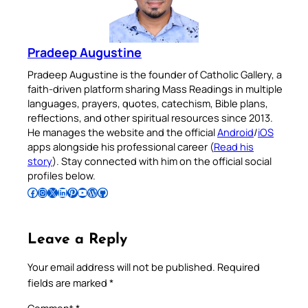
Pradeep Augustine
Pradeep Augustine is the founder of Catholic Gallery, a
faith-driven platform sharing Mass Readings in multiple
languages, prayers, quotes, catechism, Bible plans,
reflections, and other spiritual resources since 2013.
He manages the website and the official
Android
/
iOS
apps alongside his professional career (
Read his
story
). Stay connected with him on the official social
profiles below.
Follow Pradeep on Facebook
Follow Pradeep on Instagram
Follow Pradeep on X
Follow Pradeep on LinkedIn
Follow Pradeep on Pinterest
Subscribe to Pradeep’s Youtube Channel
Follow Pradeep on WordPress
Follow Pradeep on GitHub
Leave a Reply
Your email address will not be published.
Required
fields are marked
*