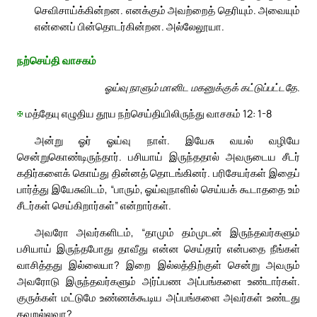
செவிசாய்க்கின்றன. எனக்கும் அவற்றைத் தெரியும். அவையும்
என்னைப் பின்தொடர்கின்றன. அல்லேலூயா.
நற்செய்தி வாசகம்
ஓய்வு நாளும் மானிட மகனுக்குக் கட்டுப்பட்டதே.
✠
மத்தேயு எழுதிய தூய நற்செய்தியிலிருந்து வாசகம் 12: 1-8
அன்று ஓர் ஓய்வு நாள். இயேசு வயல் வழியே
சென்றுகொண்டிருந்தார். பசியாய் இருந்ததால் அவருடைய சீடர்
கதிர்களைக் கொய்து தின்னத் தொடங்கினர். பரிசேயர்கள் இதைப்
பார்த்து இயேசுவிடம், “பாரும், ஓய்வுநாளில் செய்யக் கூடாததை உம்
சீடர்கள் செய்கிறார்கள்” என்றார்கள்.
அவரோ அவர்களிடம், “தாமும் தம்முடன் இருந்தவர்களும்
பசியாய் இருந்தபோது தாவீது என்ன செய்தார் என்பதை நீங்கள்
வாசித்தது இல்லையா? இறை இல்லத்திற்குள் சென்று அவரும்
அவரோடு இருந்தவர்களும் அர்ப்பண அப்பங்களை உண்டார்கள்.
குருக்கள் மட்டுமே உண்ணக்கூடிய அப்பங்களை அவர்கள் உண்டது
தவறல்லவா?