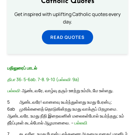
Catholic Quotes
Get inspired with uplifting Catholic quotes every
day.
READ QUOTES
பதிலுரைப் பாடல்
திபா 36: 5-6ab. 7-8. 9-10 (பல்லவி: 9a)
பல்லவி:
ஆண்டவரே, வாழ்வு தரும் ஊற்று உம்மிடமே உள்ளது.
5
ஆண்டவரே! வானளவு உயர்ந்துள்ளது உமது பேரன்பு;
6ab
முகில்களைத் தொடுகின்றது உமது வாக்குப் பிறழாமை.
ஆண்டவரே, உமது நீதி இறைவனின் மலைகள்போல் உயர்ந்தது; உம்
தீர்ப்புகள் கடல்போல் ஆழமானவை. –
பல்லவி
7
கடவுளே, உமது பேரன்பு எத்துணை அருமையானது! மானிடர்