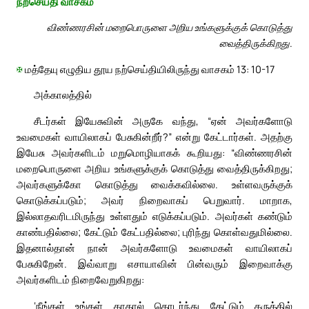
நற்செய்தி வாசகம்
விண்ணரசின் மறைபொருளை அறிய உங்களுக்குக் கொடுத்து
வைத்திருக்கிறது.
✠
மத்தேயு எழுதிய தூய நற்செய்தியிலிருந்து வாசகம் 13: 10-17
அக்காலத்தில்
சீடர்கள் இயேசுவின் அருகே வந்து, “ஏன் அவர்களோடு
உவமைகள் வாயிலாகப் பேசுகின்றீர்?” என்று கேட்டார்கள். அதற்கு
இயேசு அவர்களிடம் மறுமொழியாகக் கூறியது: “விண்ணரசின்
மறைபொருளை அறிய உங்களுக்குக் கொடுத்து வைத்திருக்கிறது;
அவர்களுக்கோ கொடுத்து வைக்கவில்லை. உள்ளவருக்குக்
கொடுக்கப்படும்; அவர் நிறைவாகப் பெறுவார். மாறாக,
இல்லாதவரிடமிருந்து உள்ளதும் எடுக்கப்படும். அவர்கள் கண்டும்
காண்பதில்லை; கேட்டும் கேட்பதில்லை; புரிந்து கொள்வதுமில்லை.
இதனால்தான் நான் அவர்களோடு உவமைகள் வாயிலாகப்
பேசுகிறேன். இவ்வாறு எசாயாவின் பின்வரும் இறைவாக்கு
அவர்களிடம் நிறைவேறுகிறது:
‘நீங்கள் உங்கள் காதால் தொடர்ந்து கேட்டும் கருத்தில்