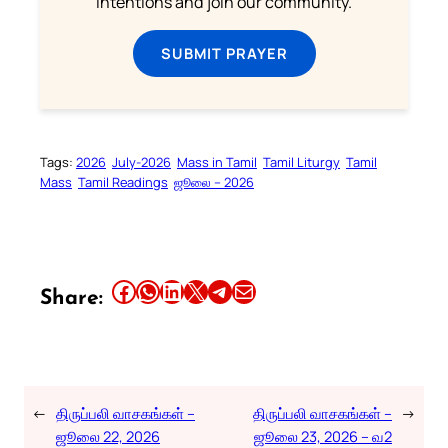
intentions and join our community.
SUBMIT PRAYER
Tags:
2026
July-2026
Mass in Tamil
Tamil Liturgy
Tamil
Mass
Tamil Readings
ஜூலை – 2026
Share this article on Facebook
Share this article on WhatsApp
Share this article on LinkedIn
Share this article on X
Share this article on Telegram
Email this Article
Share:
←
திருப்பலி வாசகங்கள் –
திருப்பலி வாசகங்கள் –
→
ஜூலை 22, 2026
ஜூலை 23, 2026 – வ2