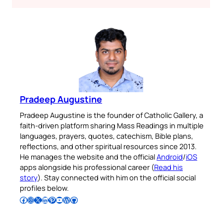
Pradeep Augustine
Pradeep Augustine is the founder of Catholic Gallery, a
faith-driven platform sharing Mass Readings in multiple
languages, prayers, quotes, catechism, Bible plans,
reflections, and other spiritual resources since 2013.
He manages the website and the official
Android
/
iOS
apps alongside his professional career (
Read his
story
). Stay connected with him on the official social
profiles below.
Follow Pradeep on Facebook
Follow Pradeep on Instagram
Follow Pradeep on X
Follow Pradeep on LinkedIn
Follow Pradeep on Pinterest
Subscribe to Pradeep’s Youtube Channel
Follow Pradeep on WordPress
Follow Pradeep on GitHub