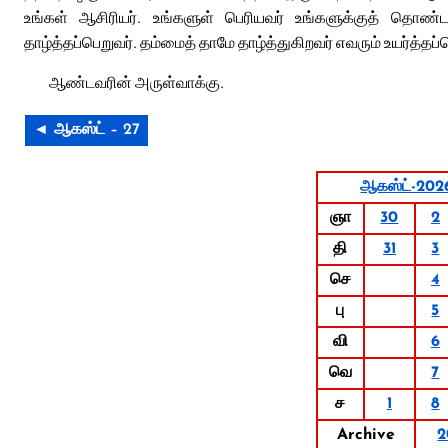
உங்கள் ஆசிரியர். உங்களுள் பெரியவர் உங்களுக்குத் தொண்ட
தாழ்த்தப்பெறுவர். தம்மைத் தாமே தாழ்த்துகிறவர் எவரும் உயர்த்தப்ப
ஆண்டவரின் அருள்வாக்கு.
◄ ஆகஸ்ட் – 27
ஆகஸ்ட்-202
ஞா
30
2
தி
31
3
செ
4
பு
5
வி
6
வெ
7
ச
1
8
Archive
2