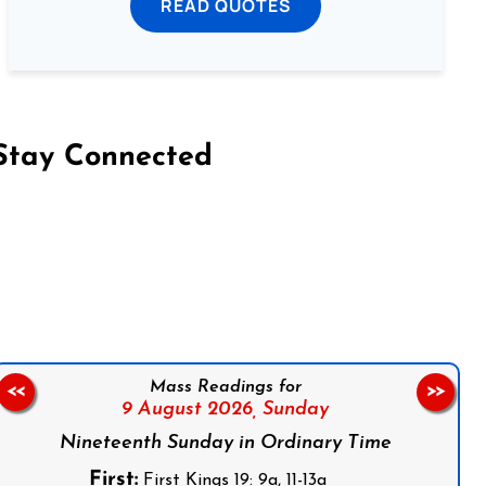
READ QUOTES
Stay Connected
on Facebook
Follow us on Instagram
Follow us on X
Subscribe to our YouTube Channel
Follow us on WhatsApp
Mass Readings for
<<
>>
9 August 2026,
Sunday
Nineteenth Sunday in Ordinary Time
First:
First Kings 19: 9a, 11-13a