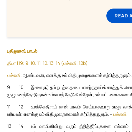
READ 
பதிலுரைப் பாடல்
திபா 119: 9-10. 11-12. 13-14 (பல்லவி: 12b)
பல்லவி:
ஆண்டவரே, எனக்கு உம் விதிமுறைகளைக் கற்பித்தருளும்.
9
10
இளைஞர் தம் நடத்தையை மாசற்றதாய்க் காத்துக் கொள
முழுமனத்தோடு நான் உம்மைத் தேடுகின்றேன்; உம் கட்டளைகளை வ
11
12
உமக்கெதிராய் நான் பாவம் செய்யாதவாறு உமது வாக
உரியவர்; எனக்கு உம் விதிமுறைகளைக் கற்பித்தருளும். –
பல்லவி
13
14
உம் வாயினின்று வரும் நீதித்தீர்ப்புகளை எல்லாம