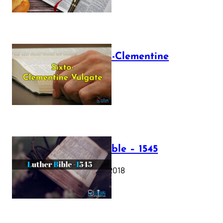
The Sixto-Clementine
Vulgate
July 12, 2025
Luther Bible – 1545
October 17, 2018