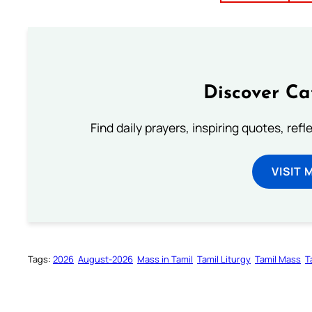
Discover Ca
Find daily prayers, inspiring quotes, ref
VISIT 
Tags:
2026
August-2026
Mass in Tamil
Tamil Liturgy
Tamil Mass
T