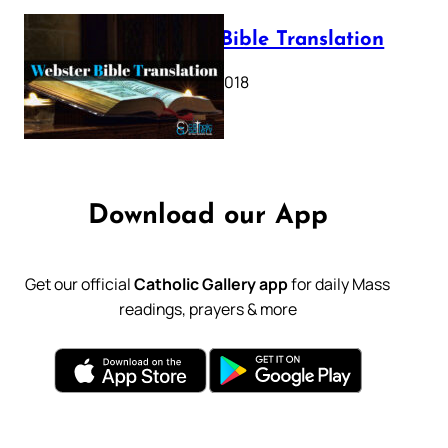
Webster Bible Translation
October 11, 2018
Download our App
Get our official
Catholic Gallery app
for daily Mass
readings, prayers & more