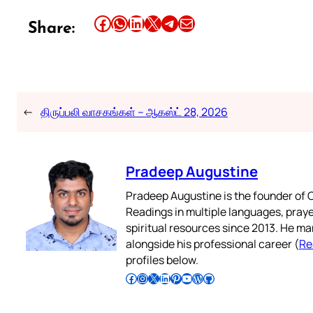
Share this article on Facebook
Share this article on WhatsApp
Share this article on LinkedIn
Share this article on X
Share this article on Telegram
Email this Article
Share:
←
திருப்பலி வாசகங்கள் – ஆகஸ்ட் 28, 2026
Pradeep Augustine
Pradeep Augustine is the founder of C
Readings in multiple languages, praye
spiritual resources since 2013. He ma
alongside his professional career (
Re
profiles below.
Follow Pradeep on Facebook
Follow Pradeep on Instagram
Follow Pradeep on X
Follow Pradeep on LinkedIn
Follow Pradeep on Pinterest
Subscribe to Pradeep’s Youtube Channel
Follow Pradeep on WordPress
Follow Pradeep on GitHub