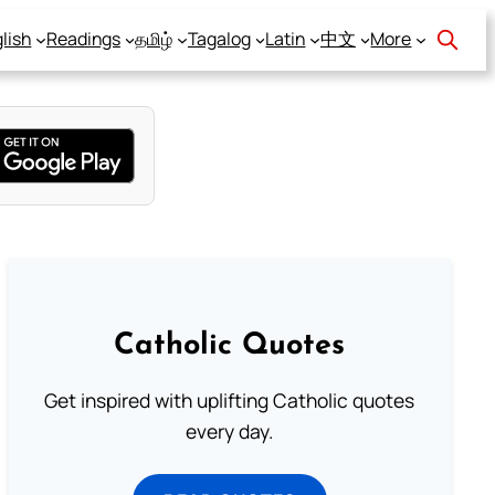
lish
Readings
தமிழ்
Tagalog
Latin
中文
More
Catholic Quotes
Get inspired with uplifting Catholic quotes
every day.